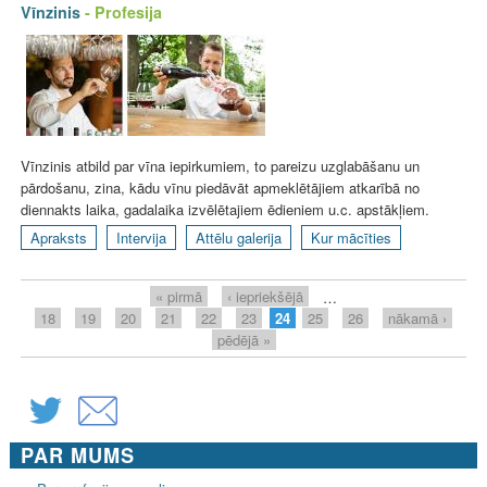
Vīnzinis
- Profesija
Vīnzinis atbild par vīna iepirkumiem, to pareizu uzglabāšanu un
pārdošanu, zina, kādu vīnu piedāvāt apmeklētājiem atkarībā no
diennakts laika, gadalaika izvēlētajiem ēdieniem u.c. apstākļiem.
Apraksts
Intervija
Attēlu galerija
Kur mācīties
P
« pirmā
‹ iepriekšējā
…
a
18
19
20
21
22
23
24
25
26
nākamā ›
g
pēdējā »
e
s
PAR MUMS