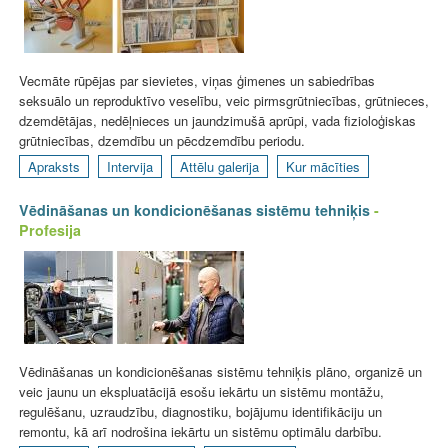
Vecmāte rūpējas par sievietes, viņas ģimenes un sabiedrības
seksuālo un reproduktīvo veselību, veic pirmsgrūtniecības, grūtnieces,
dzemdētājas, nedēļnieces un jaundzimušā aprūpi, vada fizioloģiskas
grūtniecības, dzemdību un pēcdzemdību periodu.
Apraksts
Intervija
Attēlu galerija
Kur mācīties
Vēdināšanas un kondicionēšanas sistēmu tehniķis
-
Profesija
Vēdināšanas un kondicionēšanas sistēmu tehniķis plāno, organizē un
veic jaunu un ekspluatācijā esošu iekārtu un sistēmu montāžu,
regulēšanu, uzraudzību, diagnostiku, bojājumu identifikāciju un
remontu, kā arī nodrošina iekārtu un sistēmu optimālu darbību.