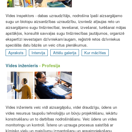
Vides inspektors - dabas uzraudzītājs, nodrošina īpaši aizsargājamo
sugu un biotopu aizsardzības uzraudzību, izsniedz atļaujas reto un
aizsargājamo sugu tirdzniecībai, ievešanai, izvešanai, turēšanai mājas
apstākļos, konsultē savvaļas sugu tirdzniecības jautājumos, organizē
ekspertīzi ievestajam dzīvniekam/augam, reģistrē retos dzīvniekus
speciālās datu bāzēs un veic citus pienākumus.
Apraksts
Intervija
Attēlu galerija
Kur mācīties
Vides inženieris
- Profesija
Vides inženieris veic vidi aizsargājošu, videi draudzīgu, ūdens un
vides resursus taupošu tehnoloģiju un būvju projektēšanu, iekārtu
konstruēšanu un to darbības nodrošināšanu. Veic ūdens un vides
monitoringu un kontroli. Īsteno un uzrauga procesus saistībā ar
ķīmisko vielu un maisījumu izmantošanu un apsaimniekošanu.