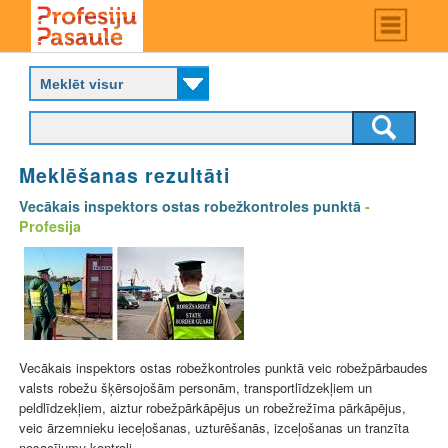
Skip
Main
menu
to
P
main
r
content
o
f
e
s
Meklēšanas rezultāti
i
j
Vecākais inspektors ostas robežkontroles punktā
-
u
Profesija
p
a
s
a
u
l
e
Vecākais inspektors ostas robežkontroles punktā veic robežpārbaudes
valsts robežu šķērsojošām personām, transportlīdzekļiem un
peldlīdzekļiem, aiztur robežpārkāpējus un robežrežīma pārkāpējus,
veic ārzemnieku ieceļošanas, uzturēšanās, izceļošanas un tranzīta
nosacījumu kontroli.