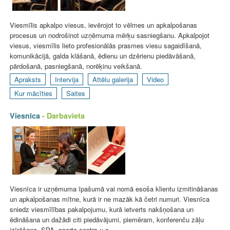
Viesmīlis apkalpo viesus, ievērojot to vēlmes un apkalpošanas
procesus un nodrošinot uzņēmuma mērķu sasniegšanu. Apkalpojot
viesus, viesmīlis lieto profesionālās prasmes viesu sagaidīšanā,
komunikācijā, galda klāšanā, ēdienu un dzērienu piedāvāšanā,
pārdošanā, pasniegšanā, norēķinu veikšanā.
Apraksts
Intervija
Attēlu galerija
Video
Kur mācīties
Saites
Viesnīca
- Darbavieta
Viesnīca ir uzņēmuma īpašumā vai nomā esoša klientu izmitināšanas
un apkalpošanas mītne, kurā ir ne mazāk kā četri numuri. Viesnīca
sniedz viesmīlības pakalpojumu, kurā ietverts nakšņošana un
ēdināšana un dažādi citi piedāvājumi, piemēram, konferenču zāļu
izīrēšana, SPA, sporta centrs u.c.