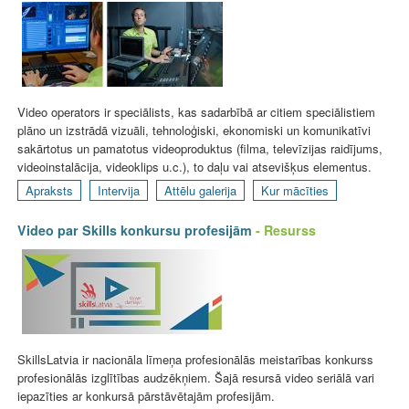
Video operators ir speciālists, kas sadarbībā ar citiem speciālistiem
plāno un izstrādā vizuāli, tehnoloģiski, ekonomiski un komunikatīvi
sakārtotus un pamatotus videoproduktus (filma, televīzijas raidījums,
videoinstalācija, videoklips u.c.), to daļu vai atsevišķus elementus.
Apraksts
Intervija
Attēlu galerija
Kur mācīties
Video par Skills konkursu profesijām
- Resurss
SkillsLatvia ir nacionāla līmeņa profesionālās meistarības konkurss
profesionālās izglītības audzēkņiem. Šajā resursā video seriālā vari
iepazīties ar konkursā pārstāvētajām profesijām.