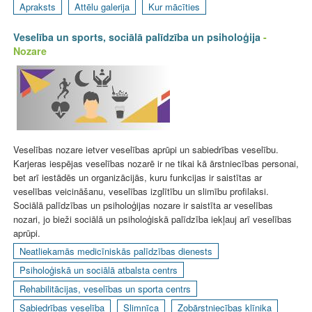
Apraksts
Attēlu galerija
Kur mācīties
Veselība un sports, sociālā palīdzība un psiholoģija
-
Nozare
Veselības nozare ietver veselības aprūpi un sabiedrības veselību.
Karjeras iespējas veselības nozarē ir ne tikai kā ārstniecības personai,
bet arī iestādēs un organizācijās, kuru funkcijas ir saistītas ar
veselības veicināšanu, veselības izglītību un slimību profilaksi.
Sociālā palīdzības un psiholoģijas nozare ir saistīta ar veselības
nozari, jo bieži sociālā un psiholoģiskā palīdzība iekļauj arī veselības
aprūpi.
Neatliekamās medicīniskās palīdzības dienests
Psiholoģiskā un sociālā atbalsta centrs
Rehabilitācijas, veselības un sporta centrs
Sabiedrības veselība
Slimnīca
Zobārstniecības klīnika