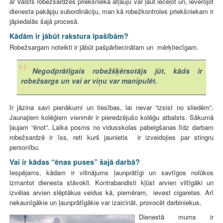
ar Valsts robežsardzes priekšnieka atļauju var ļaut ieceļot un, ievērojot
dienesta pakāpju subordināciju, man kā robežkontroles priekšniekam ir
jāpiedalās šajā procesā.
Kādām ir jābūt rakstura īpašībām?
Robežsargam noteikti ir jābūt pašpārliecinātam un mērķtiecīgam.
Negodprātīgais robežšķērsotājs jūt, kāds ir
robežsargs un vai ar viņu var manipulēt.
Ir jāzina savi pienākumi un tiesības, lai nevar “izsist no sliedēm”.
Jaunajiem kolēģiem vienmēr ir pieredzējušo kolēģu atbalsts. Sākumā
ļaujam “ēnot”. Laika posms no vidusskolas pabeigšanas līdz darbam
robežsardzē ir īss, reti kurš jaunietis ir izveidojies par stingru
personību.
Vai ir kādas “ēnas puses” šajā darbā?
Iespējams, kādam ir vilinājums ļaunprātīgi un savtīgos nolūkos
izmantot dienesta stāvokli. Kontrabandisti kļūst arvien viltīgāki un
izvēlas arvien slēptākus veidus kā, piemēram, ievest cigaretes. Arī
nekaunīgākie un ļaunprātīgākie var izaicināt, provocēt darbiniekus.
Dienestā mums ir