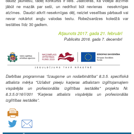
daudz jauniešu, tādēļ konkurss ir liels. Jāatceras, ka vidējai atzīmei
jābūt ne mazāk par seši, un nedrīkst būt nevienas nesekmīgas
atzīmes. Daudzi atkrīt nesekmīgas dēļ, neiziet veselības pārbaudi vai
nevar nokārtot angļu valodas testu. Robežsardzes koledžā var
iestāties līdz 30 gadiem.
Atjaunots 2017. gada 21. februārī
Publicēts 2016. gada 7. decembrī
Darbības programmas “Izaugsme un nodarbinātība” 8.3.5. specifiskā
atbalsta mērķa "Uzlabot pieeju karjeras atbalstam izglītojamajiem
vispārējās un profesionālās izglītības iestādēs" projekts Nr.
8.3.5.0/16/I/001 “Karjeras atbalsts vispārējās un profesionālās
izglītības iestādēs”.