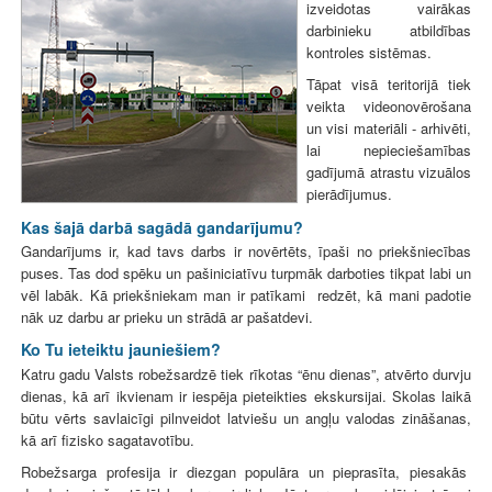
izveidotas vairākas
darbinieku atbildības
kontroles sistēmas.
Tāpat visā teritorijā tiek
veikta videonovērošana
un visi materiāli - arhivēti,
lai nepieciešamības
gadījumā atrastu vizuālos
pierādījumus.
Kas šajā darbā sagādā gandarījumu?
Gandarījums ir, kad tavs darbs ir novērtēts, īpaši no priekšniecības
puses. Tas dod spēku un pašiniciatīvu turpmāk darboties tikpat labi un
vēl labāk. Kā priekšniekam man ir patīkami redzēt, kā mani padotie
nāk uz darbu ar prieku un strādā ar pašatdevi.
Ko Tu ieteiktu jauniešiem?
Katru gadu Valsts robežsardzē tiek rīkotas “ēnu dienas”, atvērto durvju
dienas, kā arī ikvienam ir iespēja pieteikties ekskursijai. Skolas laikā
būtu vērts savlaicīgi pilnveidot latviešu un angļu valodas zināšanas,
kā arī fizisko sagatavotību.
Robežsarga profesija ir diezgan populāra un pieprasīta, piesakās