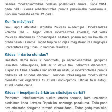
Silenes robežapsardzības nodaļas priekšnieka amats. Kopš 2014.
gada pildu Silenes robežkontroles punkta priekšnieka pienākumus.
Kopumā dienestā esmu 21 gadu.
Kur Tu mācījies?
Sāku apgūt atbilstošu izglītību Policijas akadēmijas Robežsardzes
koledžā (red. - tagad Valsts robežsardzes koledža), bet vēlāk
Policijas akadēmijas Komandējošā sastāva posmā ieguvu bakalaura
grādu tiesību zinātnē. Tagad turpinu studijas maģistrantūrā Daugavpils
universitātes Izglītības un vadības fakultātē.
Kādas ir darba stundas?
Realitātē darba laiks ir nenormēts, jo nepieciešamības gadījumā
iesaistos nekavējoties, līdz ar to dzīve tiek pakārtota dienestam.
Tikpat kaut kas ārkārtējs var notikt arī naktī, jo robežkontroles punkts
darbojas 24 stundas diennaktī. Ierindas robežsargiem robežpunktos
dienests tiek organizēts 12 stundu norīkojumos. Oficiāli tā ir astoņu
stundu darba diena.
Kādas ir iespējamās ārkārtas situācijas darbā?
Piemēram, robežkontroles punktā ierodas persona, kura uzaicināta
piedalīties kādā Latvijas Republikai nozīmīgā pasākumā. Taču pasē
nav atbilstošs derīguma termiņš iebraukšanai. Tādos gadījumos tikai