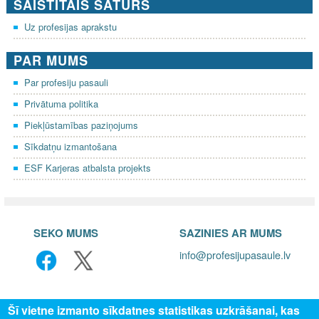
SAISTĪTAIS SATURS
Uz profesijas aprakstu
PAR MUMS
Par profesiju pasauli
Privātuma politika
Piekļūstamības paziņojums
Sīkdatņu izmantošana
ESF Karjeras atbalsta projekts
SEKO MUMS
SAZINIES AR MUMS
info@profesijupasaule.lv
Šī vietne izmanto sīkdatnes statistikas uzkrāšanai, kas