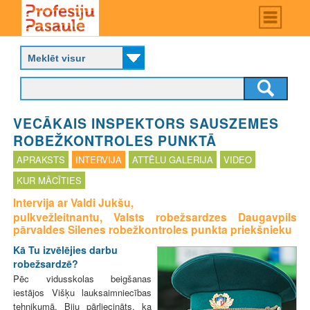
Skip
Main
menu
to
P
main
r
content
o
f
e
s
VECĀKAIS INSPEKTORS SAUSZEMES
i
j
ROBEŽKONTROLES PUNKTĀ
u
APRAKSTS
INTERVIJA
ATTĒLU GALERIJA
VIDEO
p
a
KUR MĀCĪTIES
s
Intervija ar Valdi Jukšu,
a
pulkvežleitnantu, Valsts robežsardzes Daugavpils
u
pārvaldes Silenes robežkontroles punkta priekšnieku
l
e
Kā Tu izvēlējies darbu
robežsardzē?
Pēc vidusskolas beigšanas
iestājos Višķu lauksaimniecības
tehnikumā. Biju pārliecināts, ka