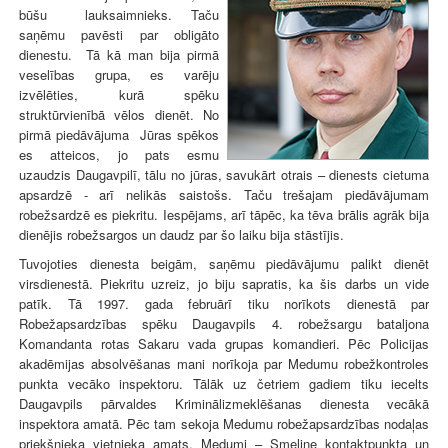
būšu lauksaimnieks. Taču
saņēmu pavēsti par obligāto
dienestu. Tā kā man bija pirmā
veselības grupa, es varēju
izvēlēties, kurā spēku
struktūrvienībā vēlos dienēt. No
pirmā piedāvājuma Jūras spēkos
es atteicos, jo pats esmu
uzaudzis Daugavpilī, tālu no jūras, savukārt otrais – dienests cietuma
apsardzē - arī nelikās saistošs. Taču trešajam piedāvājumam
robežsardzē es piekritu. Iespējams, arī tāpēc, ka tēva brālis agrāk bija
dienējis robežsargos un daudz par šo laiku bija stāstījis.
Tuvojoties dienesta beigām, saņēmu piedāvājumu palikt dienēt
virsdienestā. Piekritu uzreiz, jo biju sapratis, ka šis darbs un vide
patīk. Tā 1997. gada februārī tiku norīkots dienestā par
Robežapsardzības spēku Daugavpils 4. robežsargu bataljona
Komandanta rotas Sakaru vada grupas komandieri. Pēc Policijas
akadēmijas absolvēšanas mani norīkoja par Medumu robežkontroles
punkta vecāko inspektoru. Tālāk uz četriem gadiem tiku iecelts
Daugavpils pārvaldes Kriminālizmeklēšanas dienesta vecākā
inspektora amatā. Pēc tam sekoja Medumu robežapsardzības nodaļas
priekšnieka vietnieka amats, Medumi – Smeline kontaktpunkta un