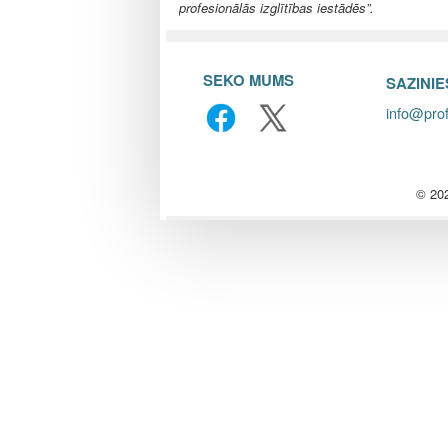
l
profesionālās izglītības iestādēs”.
e
SEKO MUMS
SAZINI
info@prof
© 202