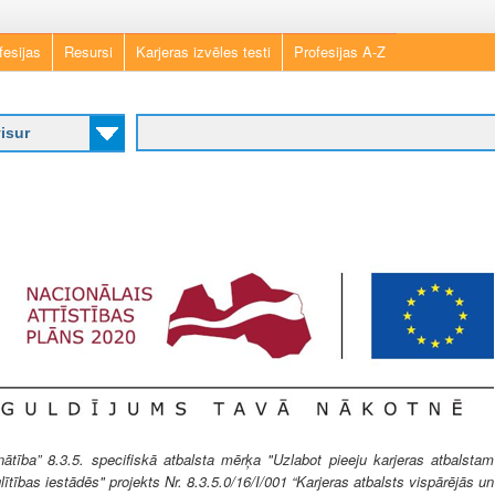
Skip
fesijas
Resursi
Karjeras izvēles testi
Profesijas A-Z
to
main
content
ība” 8.3.5. specifiskā atbalsta mērķa "Uzlabot pieeju karjeras atbalstam
lītības iestādēs" projekts Nr. 8.3.5.0/16/I/001 “Karjeras atbalsts vispārējās un