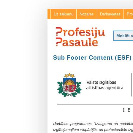
Uz sākumu
Nozares
Darbavietas
Pro
P
Sub Footer Content (ESF)
r
o
f
e
s
i
j
u
p
a
s
a
Darbības programmas “Izaugsme un nodarbināt
u
izglītojamajiem vispārējās un profesionālās izg