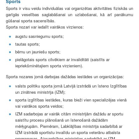
Sports
Sports ir visu veidu individuālas vai organizētas aktivitātes fiziskās un
garīgās veselības saglabāšanai un uzlabošanai, kā arī panākumu
gūšanai sporta sacensībās.
Sporta nozari var iedalīt vairākos virzienos:
augstu sasniegumu sports;
tautas sports;
bērnu un jauniešu sports;
pielāgotais sports cilvēkiem ar invaliditāti (saistīts ar
iepriekšminētajiem sporta virzieniem).
Sporta nozares jomā darbojas dažādas iestādes un organizācijas:
valsts politiku sporta jomā Latvijā izstrādā un īsteno Izglītības
un zinātnes ministrija (IZM);
sporta izglītības iestādes, kuras bieži vien specializējas vienā
vai vairākos sporta veidos;
IZM sadarbojas ar vairāk citām ministrijām dažādu ar sportu
saistītu procesu plānošanā un īstenošanā dažādām
mērķgrupām. Piemēram, Labklājības ministrija sadarbībā ar
IZM izstrādā sportistu invalīdu un sporta veterānu atbalsta
programmas, Aizsardzības ministrijas sadarbībā ar IZM