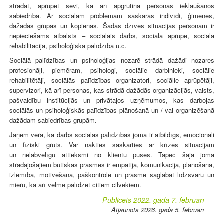
strādāt, aprūpēt sevi, kā arī apgrūtina personas iekļaušanos
sabiedrībā. Ar sociālām problēmam saskaras indivīdi, ģimenes,
dažādas grupas un kopienas. Šādās dzīves situācijās personām ir
nepieciešams atbalsts – sociālais darbs, sociālā aprūpe, sociālā
rehabilitācija, psiholoģiskā palīdzība u.c.
Sociālā palīdzības un psiholoģijas nozarē strādā dažādi nozares
profesionāļi, piemēram, psihologi, sociālie darbinieki, sociālie
rehabilitētāji, sociālās palīdzības organizatori, sociālie aprūpētāji,
supervizori, kā arī personas, kas strādā dažādās organizācijās, valsts,
pašvaldību institūcijās un privātajos uzņēmumos, kas darbojas
sociālās un psiholoģiskās palīdzības plānošanā un / vai organizēšanā
dažādam sabiedrības grupām.
Jāņem vērā, ka darbs sociālās palīdzības jomā ir atbildīgs, emocionāli
un fiziski grūts. Var nākties saskarties ar krīzes situācijām
un nelabvēlīgu attieksmi no klientu puses. Tāpēc šajā jomā
strādājošajiem būtiskas prasmes ir empātija, komunikācija, plānošana,
izlēmība, motivēšana, paškontrole un prasme saglabāt līdzsvaru un
mieru, kā arī vēlme palīdzēt citiem cilvēkiem.
Publicēts 2022. gada 7. februārī
Atjaunots 2026. gada 5. februārī