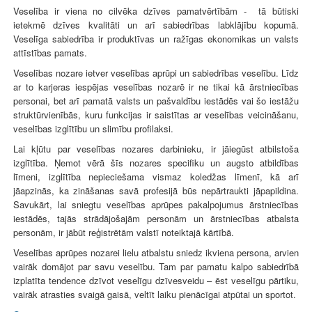
Veselība ir viena no cilvēka dzīves pamatvērtībām - tā būtiski
ietekmē dzīves kvalitāti un arī sabiedrības labklājību kopumā.
Veselīga sabiedrība ir produktīvas un ražīgas ekonomikas un valsts
attīstības pamats.
Veselības nozare ietver veselības aprūpi un sabiedrības veselību. Līdz
ar to karjeras iespējas veselības nozarē ir ne tikai kā ārstniecības
personai, bet arī pamatā valsts un pašvaldību iestādēs vai šo iestāžu
struktūrvienībās, kuru funkcijas ir saistītas ar veselības veicināšanu,
veselības izglītību un slimību profilaksi.
Lai kļūtu par veselības nozares darbinieku, ir jāiegūst atbilstoša
izglītība. Ņemot vērā šīs nozares specifiku un augsto atbildības
līmeni, izglītība nepieciešama vismaz koledžas līmenī, kā arī
jāapzinās, ka zināšanas savā profesijā būs nepārtraukti jāpapildina.
Savukārt, lai sniegtu veselības aprūpes pakalpojumus ārstniecības
iestādēs, tajās strādājošajām personām un ārstniecības atbalsta
personām, ir jābūt reģistrētām valstī noteiktajā kārtībā.
Veselības aprūpes nozarei lielu atbalstu sniedz ikviena persona, arvien
vairāk domājot par savu veselību. Tam par pamatu kalpo sabiedrībā
izplatīta tendence dzīvot veselīgu dzīvesveidu – ēst veselīgu pārtiku,
vairāk atrasties svaigā gaisā, veltīt laiku pienācīgai atpūtai un sportot.