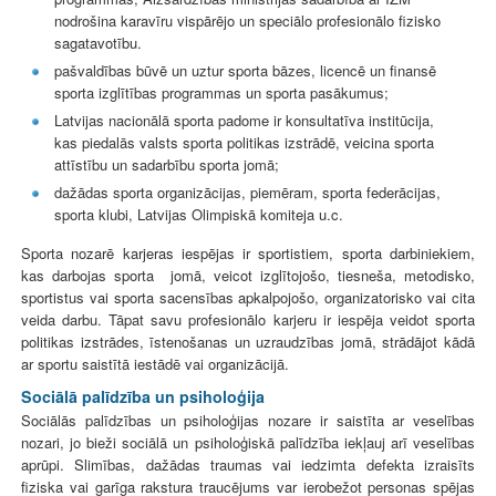
nodrošina karavīru vispārējo un speciālo profesionālo fizisko
sagatavotību.
pašvaldības būvē un uztur sporta bāzes, licencē un finansē
sporta izglītības programmas un sporta pasākumus;
Latvijas nacionālā sporta padome ir konsultatīva institūcija,
kas piedalās valsts sporta politikas izstrādē, veicina sporta
attīstību un sadarbību sporta jomā;
dažādas sporta organizācijas, piemēram, sporta federācijas,
sporta klubi, Latvijas Olimpiskā komiteja u.c.
Sporta nozarē karjeras iespējas ir sportistiem, sporta darbiniekiem,
kas darbojas sporta jomā, veicot izglītojošo, tiesneša, metodisko,
sportistus vai sporta sacensības apkalpojošo, organizatorisko vai cita
veida darbu. Tāpat savu profesionālo karjeru ir iespēja veidot sporta
politikas izstrādes, īstenošanas un uzraudzības jomā, strādājot kādā
ar sportu saistītā iestādē vai organizācijā.
Sociālā palīdzība un psiholoģija
Sociālās palīdzības un psiholoģijas nozare ir saistīta ar veselības
nozari, jo bieži sociālā un psiholoģiskā palīdzība iekļauj arī veselības
aprūpi. Slimības, dažādas traumas vai iedzimta defekta izraisīts
fiziska vai garīga rakstura traucējums var ierobežot personas spējas