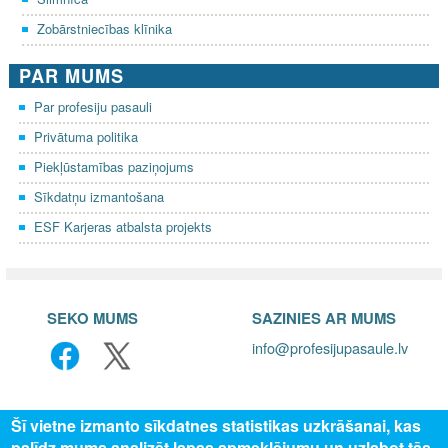
Zobārstniecības klīnika
PAR MUMS
Par profesiju pasauli
Privātuma politika
Piekļūstamības paziņojums
Sīkdatņu izmantošana
ESF Karjeras atbalsta projekts
SEKO MUMS
SAZINIES AR MUMS
info@profesijupasaule.lv
Šī vietne izmanto sīkdatnes statistikas uzkrāšanai, kas
palīdz mums analizēt lapas apmeklējumu un uzlabot tās