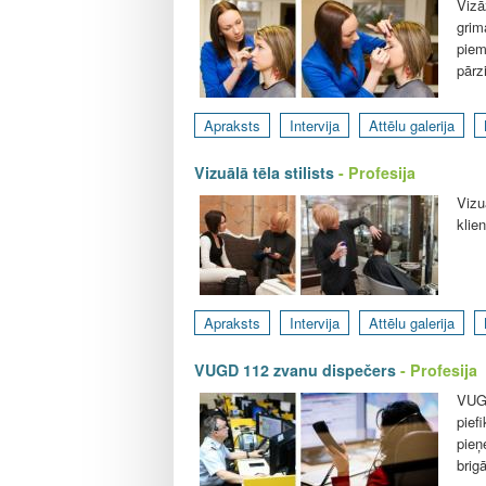
Vizā
grim
piem
pārz
Apraksts
Intervija
Attēlu galerija
Vizuālā tēla stilists
- Profesija
Vizu
klie
Apraksts
Intervija
Attēlu galerija
VUGD 112 zvanu dispečers
- Profesija
VUGD
pief
pieņ
brig