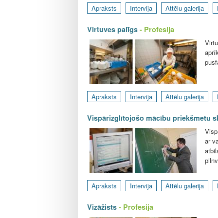
Apraksts
Intervija
Attēlu galerija
Virtuves palīgs
- Profesija
Virt
aprī
pusf
Apraksts
Intervija
Attēlu galerija
Vispārizglītojošo mācību priekšmetu s
Visp
ar v
atbi
piln
Apraksts
Intervija
Attēlu galerija
Vizāžists
- Profesija