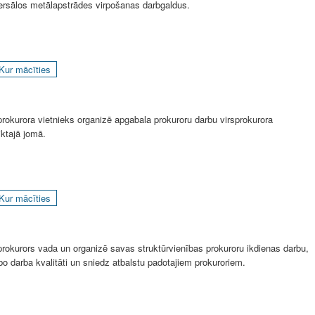
ersālos metālapstrādes virpošanas darbgaldus.
Kur mācīties
prokurora vietnieks organizē apgabala prokuroru darbu virsprokurora
iktajā jomā.
Kur mācīties
prokurors vada un organizē savas struktūrvienības prokuroru ikdienas darbu,
bo darba kvalitāti un sniedz atbalstu padotajiem prokuroriem.