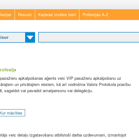
Skip
fesijas
Resursi
Karjeras izvēles testi
Profesijas A-Z
to
main
content
rofesija
pasažieru apkalpošanas aģents veic VIP pasažieru apkalpošanu uz
lārajiem un privātajiem reisiem, kā arī nodrošina Valsts Protokola prasību
ldi, sagaidot vai pavadot amatpersonu vai delegāciju.
Kur mācīties
otājs veic detaļu izgatavošanu atbilstoši darba uzdevumam, izmantojot