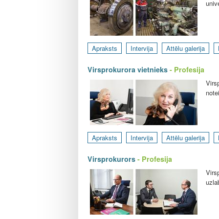
l
univ
e
Apraksts
Intervija
Attēlu galerija
Virsprokurora vietnieks
- Profesija
Virs
note
Apraksts
Intervija
Attēlu galerija
Virsprokurors
- Profesija
Virs
uzla