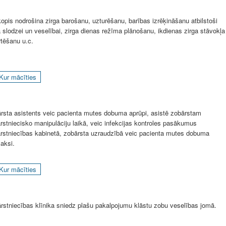
kopis nodrošina zirga barošanu, uzturēšanu, barības izrēķināšanu atbilstoši
a slodzei un veselībai, zirga dienas režīma plānošanu, ikdienas zirga stāvokļa
rtēšanu u.c.
Kur mācīties
rsta asistents veic pacienta mutes dobuma aprūpi, asistē zobārstam
rstniecisko manipulāciju laikā, veic infekcijas kontroles pasākumus
rstniecības kabinetā, zobārsta uzraudzībā veic pacienta mutes dobuma
laksi.
Kur mācīties
rstniecības klīnika sniedz plašu pakalpojumu klāstu zobu veselības jomā.