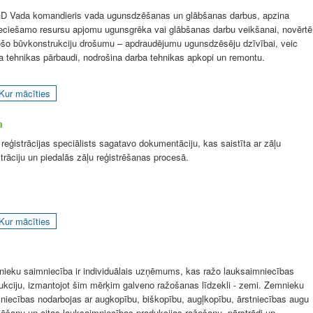
 Vada komandieris vada ugunsdzēšanas un glābšanas darbus, apzina
eciešamo resursu apjomu ugunsgrēka vai glābšanas darbu veikšanai, novērtē
šo būvkonstrukciju drošumu – apdraudējumu ugunsdzēsēju dzīvībai, veic
a tehnikas pārbaudi, nodrošina darba tehnikas apkopi un remontu.
Kur mācīties
a
 reģistrācijas speciālists sagatavo dokumentāciju, kas saistīta ar zāļu
strāciju un piedalās zāļu reģistrēšanas procesā.
Kur mācīties
ieku saimniecība ir individuālais uzņēmums, kas ražo lauksaimniecības
ukciju, izmantojot šim mērķim galveno ražošanas līdzekli - zemi. Zemnieku
niecības nodarbojas ar augkopību, biškopību, augļkopību, ārstniecības augu
ēšanu un citas lauksaimniecības produkcijas ražošanu, pārstrādi un