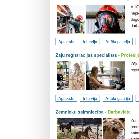
VUGD
nepi
dego
darb
Apraksts
Intervija
Attēlu galerija
Zāļu reģistrācijas speciālists
- Profesij
Zāļu
reģi
Apraksts
Intervija
Attēlu galerija
Zemnieku saimniecība
- Darbavieta
Zemn
prod
saim
audz