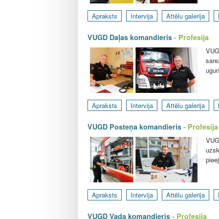
Apraksts
Intervija
Attēlu galerija
VUGD Daļas komandieris
- Profesija
VUGD
sare
ugun
Apraksts
Intervija
Attēlu galerija
VUGD Posteņa komandieris
- Profesija
VUGD
uzsk
piee
Apraksts
Intervija
Attēlu galerija
VUGD Vada komandieris
- Profesija