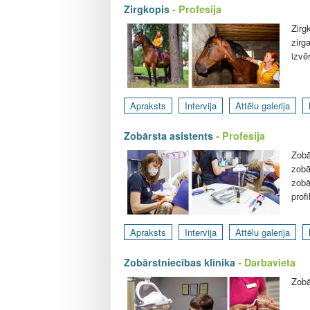
Zirgkopis
- Profesija
Zirg
zirg
izvē
Apraksts
Intervija
Attēlu galerija
Zobārsta asistents
- Profesija
Zobā
zobā
zobā
profi
Apraksts
Intervija
Attēlu galerija
Zobārstniecības klīnika
- Darbavieta
Zobā