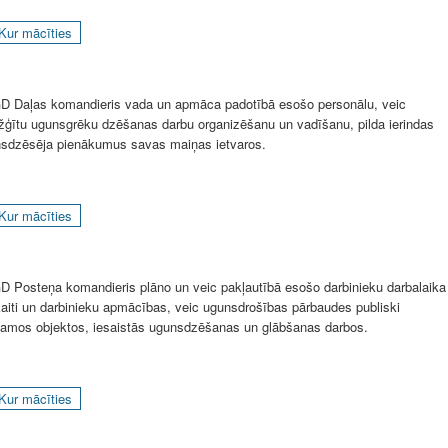
Kur mācīties
 Daļas komandieris vada un apmāca padotībā esošo personālu, veic
žģītu ugunsgrēku dzēšanas darbu organizēšanu un vadīšanu, pilda ierindas
sdzēsēja pienākumus savas maiņas ietvaros.
Kur mācīties
 Posteņa komandieris plāno un veic pakļautībā esošo darbinieku darbalaika
aiti un darbinieku apmācības, veic ugunsdrošības pārbaudes publiski
jamos objektos, iesaistās ugunsdzēšanas un glābšanas darbos.
Kur mācīties