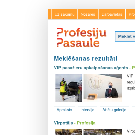
Uz sākumu
Nozares
Darbavietas
Pro
P
Meklēšanas rezultāti
r
o
VIP pasažieru apkalpošanas aģents
- P
f
e
VIP 
s
regu
i
izpi
j
u
p
Apraksts
Intervija
Attēlu galerija
a
s
Virpotājs
- Profesija
a
u
Virp