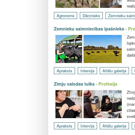
reali
Agronoms
Dārznieks
Zemnieku saim
Zemnieku saimniecības īpašnieks
- Pro
Zemn
lopk
saim
darb
Apraksts
Intervija
Attēlu galerija
Zīmju valodas tulks
- Profesija
Zīmj
nedz
(man
cita
sveš
Apraksts
Intervija
Attēlu galerija