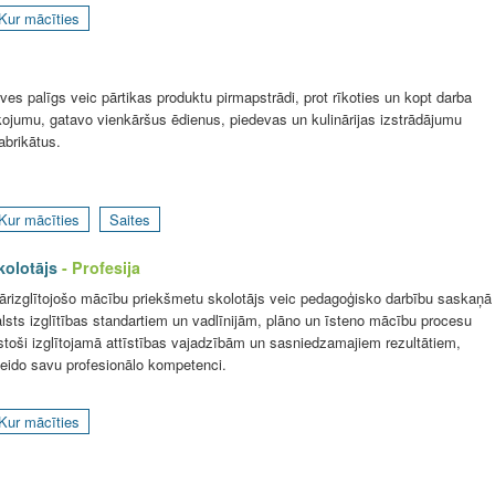
Kur mācīties
uves palīgs veic pārtikas produktu pirmapstrādi, prot rīkoties un kopt darba
kojumu, gatavo vienkāršus ēdienus, piedevas un kulinārijas izstrādājumu
abrikātus.
Kur mācīties
Saites
kolotājs
- Profesija
ārizglītojošo mācību priekšmetu skolotājs veic pedagoģisko darbību saskaņā
alsts izglītības standartiem un vadlīnijām, plāno un īsteno mācību procesu
lstoši izglītojamā attīstības vajadzībām un sasniedzamajiem rezultātiem,
veido savu profesionālo kompetenci.
Kur mācīties