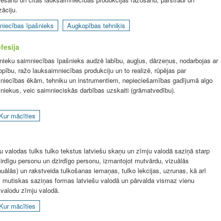
zāciju.
niecības īpašnieks
Augkopības tehniķis
fesija
ieku saimniecības īpašnieks audzē labību, augļus, dārzeņus, nodarbojas ar
opību, ražo lauksaimniecības produkciju un to realizē, rūpējas par
niecības ēkām, tehniku un instrumentiem, nepieciešamības gadījumā algo
iniekus, veic saimnieciskās darbības uzskaiti (grāmatvedību).
Kur mācīties
u valodas tulks tulko tekstus latviešu skaņu un zīmju valodā saziņā starp
irdīgu personu un dzirdīgo personu, izmantojot mutvārdu, vizuālās
uālās) un rakstveida tulkošanas iemaņas, tulko lekcijas, uzrunas, kā arī
s mutiskas saziņas formas latviešu valodā un pārvalda vismaz vienu
valodu zīmju valodā.
Kur mācīties