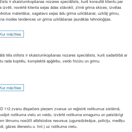
žists ir skaistumkopšanas nozares speciālists, kurš konsultē klientu par
a izvēli, novērtē klienta sejas ādas stāvokli, zīmē grima skices, izvēlas
ērotus materiālus, sagatavo sejas ādu grima uzklāšanai, uzklāj grimu,
ina modes tendences un grima uzklāšanas jaunākās tehnoloģijas.
Kur mācīties
ālā tēla stilists ir skaistumkopšanas nozares speciālists, kurš sadarbībā ar
ntu rada koptēlu, komplektē apģērbu, veido frizūru un grimu.
Kur mācīties
 112 zvanu dispečers pieņem zvanus un reģistrē notikumus sistēmā,
iksējot notikuma vietu un veidu, izvērtē notikuma smagumu un patstāvīgi
em lēmumu nosūtīt atbilstošos resursus (ugunsdzēsējus, policiju, mediķu
ādi, gāzes dienestu u. tml.) uz notikuma vietu.