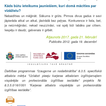
Kāds būtu ieteikums jauniešiem, kuri domā mācīties par
vizāžistu?
Nebaidīties un mēģināt. Sākums ir grūts. Pirmos divus gadus ir sevi
jāpierāda atkal un atkal, jāstrādā bez peļņas. Konkurence ir liela, bet,
ja neizmēģināsi, nekad neuzzināsi, vai spēj būt labāks par citiem.
Iespēju ir daudz, galvenais ir gribēt.
Atjaunots 2017. gada 21. februārī
Publicēts 2012. gada 19. decembrī
Darbības programmas “Izaugsme un nodarbinātība” 8.3.5. specifiskā
atbalsta mērķa "Uzlabot pieeju karjeras atbalstam izglītojamajiem
vispārējās un profesionālās izglītības iestādēs" projekts Nr.
8.3.5.0/16/I/001 “Karjeras atbalsts vispārējās un profesionālās
izglītības iestādēs”.