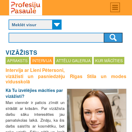
Skip
Main
menu
to
P
main
r
content
o
f
e
s
VIZĀŽISTS
i
j
APRAKSTS
INTERVIJA
ATTĒLU GALERIJA
KUR MĀCĪTIES
u
Intervija ar Lieni Pētersoni,
p
vizāžisti un pasniedzēju Rīgas Stila un modes
a
vidusskolā
s
a
Kā Tu izvēlējies mācīties par
u
vizāžisti?
l
Man vienmēr ir paticis zīmēt un
e
strādāt ar krāsām. Par vizāžista
darbu sāku interesēties jau
pamatskolas laikā. Zināju, ka šis
darbs saistīts ar kosmētiku, bet
neko vairāk. Sāku pētīt un lasīt