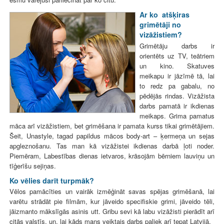
Ar ko atšķiras
grimētāji no
vizāžistiem?
Grimētāju darbs ir
orientēts uz TV, teātriem
un kino. Skatuves
meikapu ir jāzīmē tā, lai
to redz pa gabalu, no
pēdējās rindas. Vizāžista
darbs pamatā ir ikdienas
meikaps. Grima pamatus
māca arī vizāžistiem, bet grimēšana ir pamata kurss tikai grimētājiem.
Šeit, Unastyle, tagad papildus mācos body-art – ķermeņa un sejas
apgleznošanu. Tas man kā vizāžistei ikdienas darbā ļoti noder.
Piemēram, Labestības dienas ietvaros, krāsojām bērniem lauviņu un
tīģerīšu sejiņas.
Ko vēlies darīt turpmāk?
Vēlos pamācīties un vairāk izmēģināt savas spējas grimēšanā, lai
varētu strādāt pie filmām, kur jāveido specifiskie grimi, jāveido tēli,
jāizmanto mākslīgās asinis utt. Gribu sevi kā labu vizāžisti pierādīt arī
citās valstīs, un, lai kāds mans veiktais darbs paliek arī tepat Latvijā.