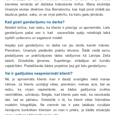
sievietes iemācās arī dažādus krāsošanās knifus. Mana skolotāja
Unastyle skolas direktore Una Bernatoviča, kas šajā jomā strādā jau
daudzus gadus, saka, un es viņai piekrītu, ka katru gadu jāmācās.
Kad gūsti gandarījumu no darba?
Noteikti brīžos, kad redzu, ka klients ir priecīgs un apmierināts. Liels
gandarījums pašai sev ir, kad sacensībās spēju noteiktajā laikā
izpildīt uzdevumu un sagatavot modeli.
Iespēju just gandarījumu no darba var jau skolā, kamēr mācies.
Piemēram, Unastyle piedāvāto prakšu ietvaros. Šādā veidā esmu
piedalījusies un praktizējusies tādos raidījumos kā Latvijas Zelta
talanti, Dziedošās ģimenes, Superbingo, strādājusi arī žurnālu
vajadzībām. Piedalīšanās šādos projektos ļauj gūt lielu gandarījumu.
Vai ir gadījušies neapmierināti klienti?
Nē, jo apmierināts klients man ir daudz svarīgāks nekā manas
vēlmes. Ja klients uzstājīgi vēlas, piemēram, melnas acis, bet es
redzu, ka viņam nepiestāvēs, es šādos gadījumos izvēlos
nestrīdēties, uzkrāsoju. Beigās, kad klients pats redz, ka neizskatās
labi, tad es pārtaisu. Visbiežāk ir tā, ka klienti vēlas līdzināties
modelim fotogrāfijās. Ne vienmēr tas ir pats labākais vizuālais
risinājums konkrētam klientam un man ir prieks, ja šādās situācijās
esmu varējusi pārliecināt par ko citu.