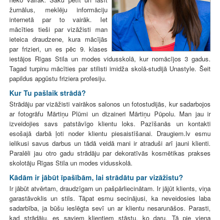
žurnālus, meklēju informāciju
internetā par to vairāk. Iet
mācīties tieši par vizāžisti man
ieteica draudzene, kura mācījās
par frizieri, un es pēc 9. klases
iestājos Rīgas Stila un modes vidusskolā, kur nomācījos 3 gadus.
Tagad turpinu mācīties par stilisti imidža skolā-studijā Unastyle. Šeit
papildus apgūstu friziera profesiju.
Kur Tu pašlaik strādā?
Strādāju par vizāžisti vairākos salonos un fotostudijās, kur sadarbojos
ar fotogrāfu Mārtiņu Plūmi un dizaineri Mārtiņu Pūpolu. Man jau ir
izveidojies savs patstāvīgo klientu loks. Pazīšanās un kontakti
esošajā darbā ļoti noder klientu piesaistīšanai. Draugiem.lv esmu
ielikusi savus darbus un tādā veidā mani ir atraduši arī jauni klienti.
Paralēli jau otro gadu strādāju par dekoratīvās kosmētikas prakses
skolotāju Rīgas Stila un modes vidusskolā.
Kādām ir jābūt īpašībām, lai strādātu par vizāžistu?
Ir jābūt atvērtam, draudzīgam un pašpārliecinātam. Ir jājūt klients, viņa
garastāvoklis un stils. Tāpat esmu secinājusi, ka neveidosies laba
sadarbība, ja būšu ieslēgta sevī un ar klientu nesarunāšos. Parasti,
kad strādāju, es saviem klientiem stāstu, ko daru. Tā pie viena