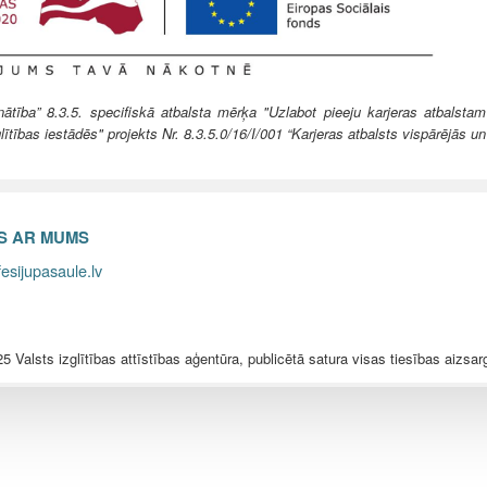
ība” 8.3.5. specifiskā atbalsta mērķa "Uzlabot pieeju karjeras atbalstam
lītības iestādēs" projekts Nr. 8.3.5.0/16/I/001 “Karjeras atbalsts vispārējās un
ES AR MUMS
esijupasaule.lv
5 Valsts izglītības attīstības aģentūra, publicētā satura visas tiesības aizsar