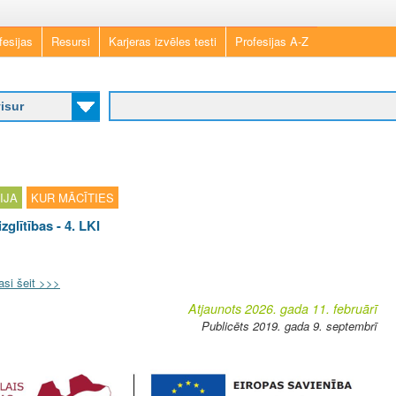
Skip
fesijas
Resursi
Karjeras izvēles testi
Profesijas A-Z
to
main
content
IJA
KUR MĀCĪTIES
zglītības - 4. LKI
asi šeit >>>
Atjaunots 2026. gada 11. februārī
Publicēts 2019. gada 9. septembrī