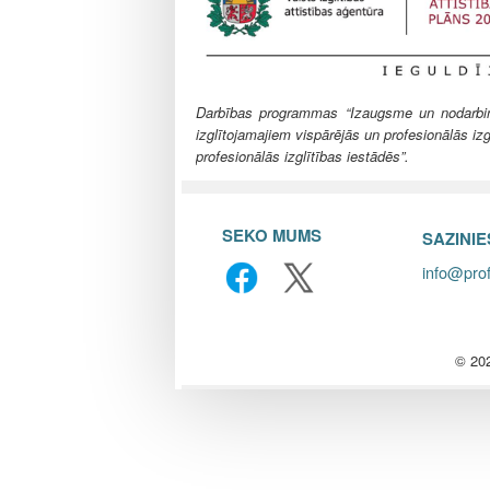
l
e
Darbības programmas “Izaugsme un nodarbināt
izglītojamajiem vispārējās un profesionālās izg
profesionālās izglītības iestādēs”.
SEKO MUMS
SAZINI
info@prof
© 202