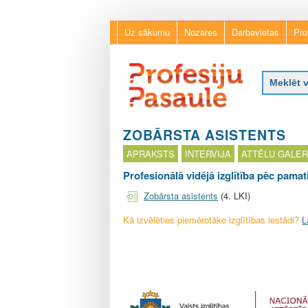
Uz sākumu
Nozares
Darbavietas
Pro
P
r
ZOBĀRSTA ASISTENTS
o
APRAKSTS
INTERVIJA
ATTĒLU GALER
f
e
Profesionālā vidējā izglītība pēc pamati
s
Zobārsta asistents
(4. LKI)
i
j
Kā izvēlēties piemērotāko izglītības iestādi?
L
u
p
a
s
a
u