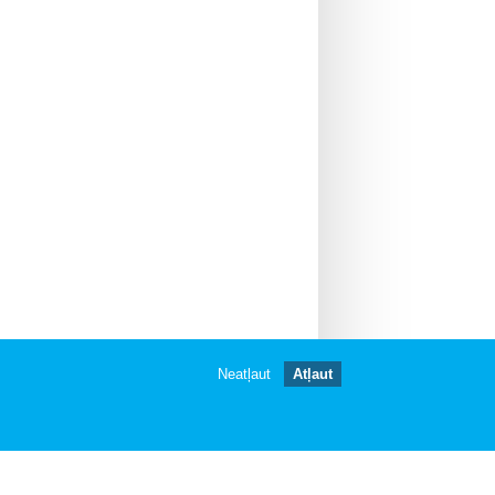
Neatļaut
Atļaut