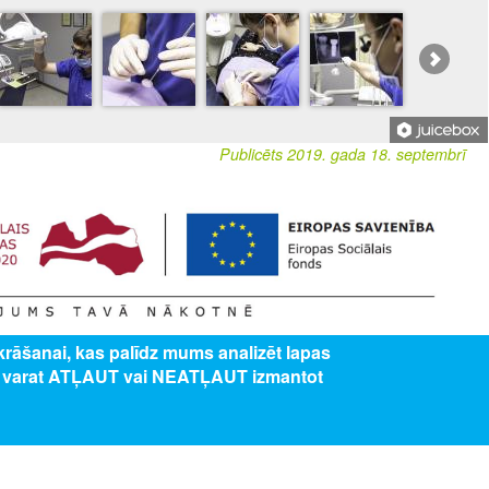
Publicēts 2019. gada 18. septembrī
zkrāšanai, kas palīdz mums analizēt lapas
ība” 8.3.5. specifiskā atbalsta mērķa "Uzlabot pieeju karjeras atbalstam
s varat ATĻAUT vai NEATĻAUT izmantot
lītības iestādēs" projekts Nr. 8.3.5.0/16/I/001 “Karjeras atbalsts vispārējās un
ES AR MUMS