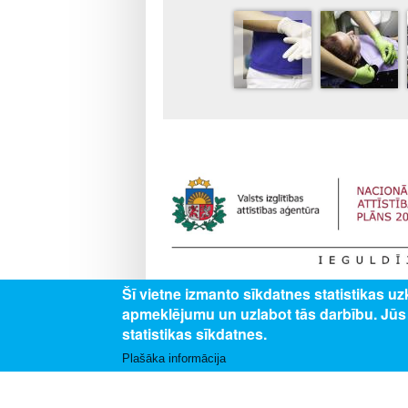
Šī vietne izmanto sīkdatnes statistikas u
Darbības programmas “Izaugsme un nodarbināt
apmeklējumu un uzlabot tās darbību. Jū
izglītojamajiem vispārējās un profesionālās izg
profesionālās izglītības iestādēs”.
statistikas sīkdatnes.
Plašāka informācija
SEKO MUMS
SAZINI