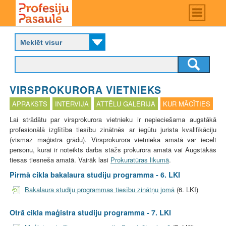
Skip
Main
menu
to
P
main
r
content
o
f
e
s
VIRSPROKURORA VIETNIEKS
i
j
APRAKSTS
INTERVIJA
ATTĒLU GALERIJA
KUR MĀCĪTIES
u
Lai strādātu par virsprokurora vietnieku ir nepieciešama augstākā
p
profesionālā izglītība tiesību zinātnēs ar iegūtu jurista kvalifikāciju
a
(vismaz maģistra grādu). Virsprokurora vietnieka amatā var iecelt
s
personu, kurai ir noteikts darba stāžs prokurora amatā vai Augstākās
a
tiesas tiesneša amatā. Vairāk lasi
Prokuratūras likumā
.
u
l
Pirmā cikla bakalaura studiju programma - 6. LKI
e
Bakalaura studiju programmas tiesību zinātņu jomā
(6. LKI)
Otrā cikla maģistra studiju programma - 7. LKI