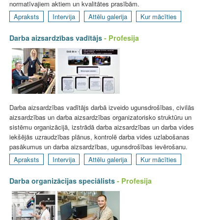
normatīvajiem aktiem un kvalitātes prasībām.
Apraksts
Intervija
Attēlu galerija
Kur mācīties
Darba aizsardzības vadītājs
- Profesija
Darba aizsardzības vadītājs darbā izveido ugunsdrošības, civilās
aizsardzības un darba aizsardzības organizatorisko struktūru un
sistēmu organizācijā, izstrādā darba aizsardzības un darba vides
iekšējās uzraudzības plānus, kontrolē darba vides uzlabošanas
pasākumus un darba aizsardzības, ugunsdrošības ievērošanu.
Apraksts
Intervija
Attēlu galerija
Kur mācīties
Darba organizācijas speciālists
- Profesija