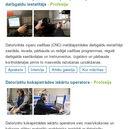
darbgaldu iestatītājs
- Profesija
Datorizētās ciparu vadības (CNC) metālapstrādes darbgaldu iestatītājs
sastāda, ievada, pārbauda un rediģē vadības programmas, regulē
darbgalda sastāvdaļas un instrumentus, izgatavo un pārbauda
kontroldetaļas pirms to masveida ražošanas uzsākšanas.
Apraksts
Intervija
Attēlu galerija
Kur mācīties
Datorizētu kokapstrādes iekārtu operators
- Profesija
Datorizētu kokapstrādes iekārtu operators veic masīvkoksnes un
koksnes plātņu materiālu mehānisko apstrādi ar datorizētu