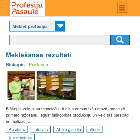
Skip
Main
menu
to
P
main
r
content
o
f
e
s
Meklēšanas rezultāti
i
j
Biškopis
- Profesija
u
p
a
s
a
u
l
Biškopis veic pilna tehnoloģiskā cikla darbus bišu dravā, organizē
e
primāro ražošanu, iegūst biškopības produkciju un veic tās pārstrādi
un realizāciju.
Apraksts
Intervija
Attēlu galerija
Video
Kur mācīties