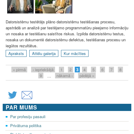
Datorsistēmu testētājs plāno datorsistēmu testēšanas procesu,
apstrādā un analizē par testējamo programmatūru pieejamo informāciju
un nosaka ar testēšanu saistītos riskus. Izpilda datorsistēmu testus,
nosaka un dokumentē datorsistēmu defektus, testēšanas procesu un
iegūtos rezultātus.
Apraksts
Attēlu galerija
Kur mācīties
P
« pirmā
‹ iepriekšējā
1
2
3
4
5
6
7
8
a
9
…
nākamā ›
pēdējā »
g
e
s
PAR MUMS
Par profesiju pasauli
Privātuma politika