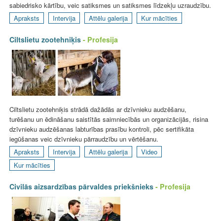
sabiedrisko kārtību, veic satiksmes un satiksmes līdzekļu uzraudzību.
Apraksts
Intervija
Attēlu galerija
Kur mācīties
Ciltslietu zootehniķis
- Profesija
Ciltslietu zootehniķis strādā dažādās ar dzīvnieku audzēšanu,
turēšanu un ēdināšanu saistītās saimniecībās un organizācijās, risina
dzīvnieku audzēšanas labturības prasību kontroli, pēc sertifikāta
iegūšanas veic dzīvnieku pārraudzību un vērtēšanu.
Apraksts
Intervija
Attēlu galerija
Video
Kur mācīties
Civilās aizsardzības pārvaldes priekšnieks
- Profesija