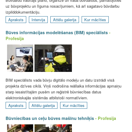
Būvdarbu vadītājs plāno, organizē un vada būvdarbus, pamatojoties
uz būvprojektu un līguma nosacījumiem, kā arī sagatavo būvdarbu
izpilddokumentāciju.
Apraksts
Intervija
Attēlu galerija
Kur mācīties
Būves informācijas modelēšanas (BIM) speciālists
-
Profesija
BIM speciālists vada būvju digitālo modeļu un datu izstrādi visā
projekta dzīves ciklā. Viņš nodrošina reāllaika informācijas apmaiņu
starp iesaistītajām pusēm un reģistrē būvniecības datus
elektroniskajās sistēmās atbilstoši normatīviem.
Apraksts
Attēlu galerija
Kur mācīties
Būvniecības un ceļu būves mašīnu tehniķis
- Profesija