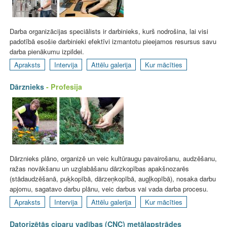
Darba organizācijas speciālists ir darbinieks, kurš nodrošina, lai visi
padotībā esošie darbinieki efektīvi izmantotu pieejamos resursus savu
darba pienākumu izpildei.
Apraksts
Intervija
Attēlu galerija
Kur mācīties
Dārznieks
- Profesija
Dārznieks plāno, organizē un veic kultūraugu pavairošanu, audzēšanu,
ražas novākšanu un uzglabāšanu dārzkopības apakšnozarēs
(stādaudzēšanā, puķkopībā, dārzeņkopībā, augļkopībā), nosaka darbu
apjomu, sagatavo darbu plānu, veic darbus vai vada darba procesu.
Apraksts
Intervija
Attēlu galerija
Kur mācīties
Datorizētās ciparu vadības (CNC) metālapstrādes