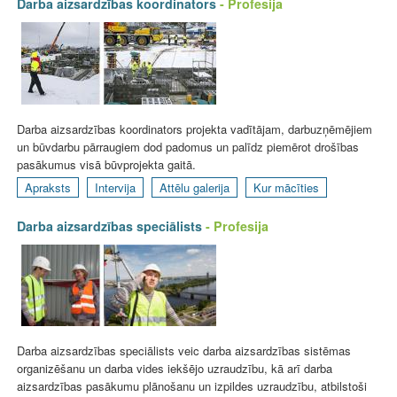
Darba aizsardzības koordinators
- Profesija
Darba aizsardzības koordinators projekta vadītājam, darbuzņēmējiem
un būvdarbu pārraugiem dod padomus un palīdz piemērot drošības
pasākumus visā būvprojekta gaitā.
Apraksts
Intervija
Attēlu galerija
Kur mācīties
Darba aizsardzības speciālists
- Profesija
Darba aizsardzības speciālists veic darba aizsardzības sistēmas
organizēšanu un darba vides iekšējo uzraudzību, kā arī darba
aizsardzības pasākumu plānošanu un izpildes uzraudzību, atbilstoši