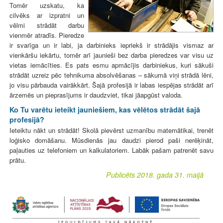
Tomēr uzskatu, ka
cilvēks ar izpratni un
vēlmi strādāt darbu
vienmēr atradīs. Pieredze
ir svarīga un ir labi, ja darbinieks iepriekš ir strādājis vismaz ar
vienkāršu iekārtu, tomēr arī jaunieši bez darba pieredzes var visu uz
vietas iemācīties. Es pats esmu apmācījis darbiniekus, kuri sākuši
strādāt uzreiz pēc tehnikuma absolvēšanas – sākumā viņi strādā lēni,
jo visu pārbauda vairākkārt. Šajā profesijā ir labas iespējas strādāt arī
ārzemēs un pieprasījums ir daudzviet, tikai jāapgūst valoda.
Ko Tu varētu ieteikt jauniešiem, kas vēlētos strādāt šajā
profesijā?
Ieteiktu nākt un strādāt! Skolā pievērst uzmanību matemātikai, trenēt
loģisko domāšanu. Mūsdienās jau daudzi pierod paši nerēķināt,
paļauties uz telefoniem un kalkulatoriem. Labāk pašam patrenēt savu
prātu.
Publicēts 2018. gada 31. maijā