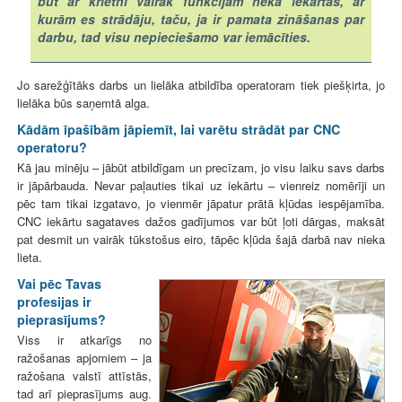
būt ar krietni vairāk funkcijām nekā iekārtas, ar
kurām es strādāju, taču, ja ir pamata zināšanas par
darbu, tad visu nepieciešamo var iemācīties.
Jo sarežģītāks darbs un lielāka atbildība operatoram tiek piešķirta, jo
lielāka būs saņemtā alga.
Kādām īpašībām jāpiemīt, lai varētu strādāt par CNC
operatoru?
Kā jau minēju – jābūt atbildīgam un precīzam, jo visu laiku savs darbs
ir jāpārbauda. Nevar paļauties tikai uz iekārtu – vienreiz nomērīji un
pēc tam tikai izgatavo, jo vienmēr jāpatur prātā kļūdas iespējamība.
CNC iekārtu sagataves dažos gadījumos var būt ļoti dārgas, maksāt
pat desmit un vairāk tūkstošus eiro, tāpēc kļūda šajā darbā nav nieka
lieta.
Vai pēc Tavas
profesijas ir
pieprasījums?
Viss ir atkarīgs no
ražošanas apjomiem – ja
ražošana valstī attīstās,
tad arī pieprasījums aug.