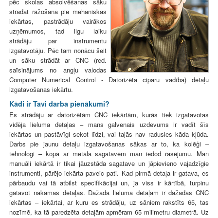
pēc skolas absolvēšanas sāku
strādāt ražošanā pie mehāniskās
iekārtas, pastrādāju vairākos
uzņēmumos, tad ilgu laiku
strādāju par instrumentu
izgatavotāju. Pēc tam nonācu šeit
un sāku strādāt ar CNC (red.
saīsinājums no angļu valodas
Computer Numerical Control - Datorizēta ciparu vadība) detaļu
izgatavošanas iekārtu.
Kādi ir Tavi darba pienākumi?
Es strādāju ar datorizētām CNC iekārtām, kurās tiek izgatavotas
vidēja lieluma detaļas – mans galvenais uzdevums ir vadīt šīs
iekārtas un pastāvīgi sekot līdzi, vai tajās nav radusies kāda kļūda.
Darbs pie jaunu detaļu izgatavošanas sākas ar to, ka kolēģi –
tehnologi – kopā ar metāla sagatavēm man iedod rasējumu. Man
manuāli iekārtā ir tikai jāuzstāda sagatave un jāpievieno vajadzīgie
instrumenti, pārējo iekārta paveic pati. Kad pirmā detaļa ir gatava, es
pārbaudu vai tā atbilst specifikācijai un, ja viss ir kārtībā, turpinu
gatavot nākamās detaļas. Dažāda lieluma detaļām ir dažādas CNC
iekārtas – iekārtai, ar kuru es strādāju, uz sāniem rakstīts 65, tas
nozīmē, ka tā paredzēta detaļām apmēram 65 milimetru diametrā. Uz