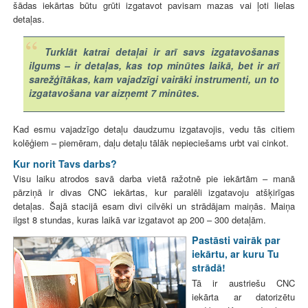
šādas iekārtas būtu grūti izgatavot pavisam mazas vai ļoti lielas
detaļas.
Turklāt katrai detaļai ir arī savs izgatavošanas
ilgums – ir detaļas, kas top minūtes laikā, bet ir arī
sarežģītākas, kam vajadzīgi vairāki instrumenti, un to
izgatavošana var aizņemt 7 minūtes.
Kad esmu vajadzīgo detaļu daudzumu izgatavojis, vedu tās citiem
kolēģiem – piemēram, daļu detaļu tālāk nepieciešams urbt vai cinkot.
Kur norit Tavs darbs?
Visu laiku atrodos savā darba vietā ražotnē pie iekārtām – manā
pārziņā ir divas CNC iekārtas, kur paralēli izgatavoju atšķirīgas
detaļas. Šajā stacijā esam divi cilvēki un strādājam maiņās. Maiņa
ilgst 8 stundas, kuras laikā var izgatavot ap 200 – 300 detaļām.
Pastāsti vairāk par
iekārtu, ar kuru Tu
strādā!
Tā ir austriešu CNC
iekārta ar datorizētu