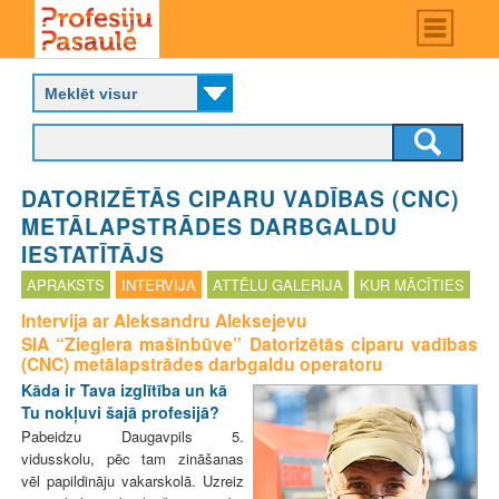
Skip
Main
menu
to
P
main
r
content
o
f
e
s
DATORIZĒTĀS CIPARU VADĪBAS (CNC)
i
j
METĀLAPSTRĀDES DARBGALDU
u
IESTATĪTĀJS
p
APRAKSTS
INTERVIJA
ATTĒLU GALERIJA
KUR MĀCĪTIES
a
s
Intervija ar Aleksandru Aleksejevu
a
SIA “Zieglera mašīnbūve” Datorizētās ciparu vadības
u
(CNC) metālapstrādes darbgaldu operatoru
l
Kāda ir Tava izglītība un kā
e
Tu nokļuvi šajā profesijā?
Pabeidzu Daugavpils 5.
vidusskolu, pēc tam zināšanas
vēl papildināju vakarskolā. Uzreiz