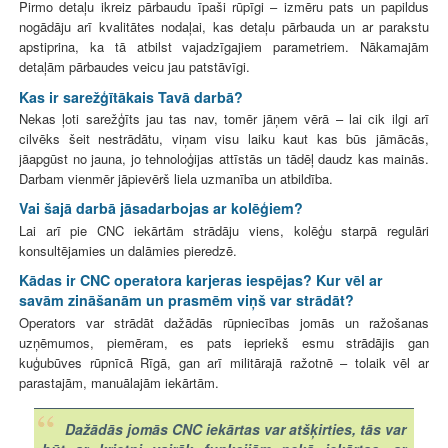
Pirmo detaļu ikreiz pārbaudu īpaši rūpīgi – izmēru pats un papildus
nogādāju arī kvalitātes nodaļai, kas detaļu pārbauda un ar parakstu
apstiprina, ka tā atbilst vajadzīgajiem parametriem. Nākamajām
detaļām pārbaudes veicu jau patstāvīgi.
Kas ir sarežģītākais Tavā darbā?
Nekas ļoti sarežģīts jau tas nav, tomēr jāņem vērā – lai cik ilgi arī
cilvēks šeit nestrādātu, viņam visu laiku kaut kas būs jāmācās,
jāapgūst no jauna, jo tehnoloģijas attīstās un tādēļ daudz kas mainās.
Darbam vienmēr jāpievērš liela uzmanība un atbildība.
Vai šajā darbā jāsadarbojas ar kolēģiem?
Lai arī pie CNC iekārtām strādāju viens, kolēģu starpā regulāri
konsultējamies un dalāmies pieredzē.
Kādas ir CNC operatora karjeras iespējas? Kur vēl ar
savām zināšanām un prasmēm viņš var strādāt?
Operators var strādāt dažādās rūpniecības jomās un ražošanas
uzņēmumos, piemēram, es pats iepriekš esmu strādājis gan
kuģubūves rūpnīcā Rīgā, gan arī militārajā ražotnē – tolaik vēl ar
parastajām, manuālajām iekārtām.
Dažādās jomās CNC iekārtas var atšķirties, tās var