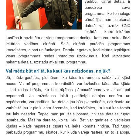
vadību. Katrai detaļai ir
paredzēta sava
programma, ko tehnologs
pārsūtījis man lietošanai
datorā vai uzreiz CNC
iekārtā – katra iekārtas
kustība ir apzīmēta ar vienu programmas rindiņu, kam varu sekot līdzi
iekārtas vadības ekrānā. Šajā ekrānā parādās programmas
koordinātes, cipari un funkcijas. Detaļa ir gatava, kad iekārta izpildījusi
visās programmas rindās norādītos uzdevumus. Kad jāizgatavo
nākamā detaļa, uzstādu atkal citu programmu.
Vai mēdz būt arī tā, ka kaut kas neizdodas, nojūk?
Jā, mēdz gadīties, piemēram, ka kāds instruments salūzt vai kļūst
neass. Vai arī programmas koordinātēs var ieviesties kāda sīka kļūda
– tad rodas brāķis, ko bez rūpīgas pārbaudīšanas var ar aci pat
nepamanīt. Ja ražošanas laikā pastāvīgi detaļas nemēra un
nepārbauda, var gadīties, ka detaļa jau būs piemetināta, nokrāsota un
varbūt tā jau ir pie klienta ārzemēs, kad izrādīsies, ka kaut kas tomēr
īsti labi nesader. Tāpēc man jau šajā posmā ir visas detaļas rūpīgi
jāpārbauda. Mašīna dara to, ko tai liek. Bet var gadīties cilvēciskas
kļūdas – kāds nepareizs cipars vai lieks komats rindiņā. Tad rūpīgi
pārbaudu programmu, skatos, kur kļūda varēja rasties, un to izlaboju.