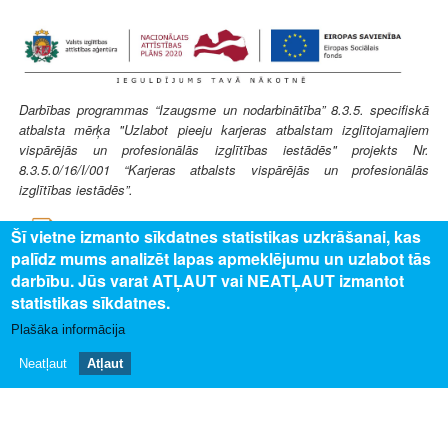
Darbības programmas “Izaugsme un nodarbinātība” 8.3.5. specifiskā
atbalsta mērķa "Uzlabot pieeju karjeras atbalstam izglītojamajiem
vispārējās un profesionālās izglītības iestādēs" projekts Nr.
8.3.5.0/16/I/001 “Karjeras atbalsts vispārējās un profesionālās
izglītības iestādēs”.
Šī vietne izmanto sīkdatnes statistikas uzkrāšanai, kas
palīdz mums analizēt lapas apmeklējumu un uzlabot tās
darbību. Jūs varat ATĻAUT vai NEATĻAUT izmantot
statistikas sīkdatnes.
SAISTĪTAIS SATURS
Plašāka informācija
Uz profesijas aprakstu
Neatļaut
Atļaut
PAR MUMS
Par profesiju pasauli