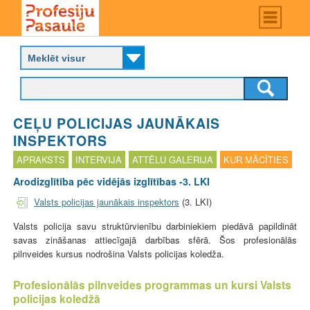
Skip
Main
menu
to
P
main
r
content
o
f
e
s
CEĻU POLICIJAS JAUNĀKAIS
i
j
INSPEKTORS
u
APRAKSTS
INTERVIJA
ATTĒLU GALERIJA
KUR MĀCĪTIES
p
a
Arodizglītība pēc vidējās izglītības -3. LKI
s
Valsts policijas jaunākais inspektor
s
(3. LKI)
a
u
Valsts policija savu struktūrvienību darbiniekiem piedāvā papildināt
l
savas zināšanas attiecīgajā darbības sfērā. Šos profesionālās
e
pilnveides kursus nodrošina Valsts policijas koledža.
Profesionālās pilnveides programmas un kursi Valsts
policijas koledžā