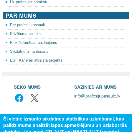
Uz profesijas aprakstu
PAR MUMS
Par profesiju pasauli
Privātuma politika
Piekļūstamības paziņojums
Sīkdatņu izmantošana
ESF Karjeras atbalsta projekts
SEKO MUMS
SAZINIES AR MUMS
info@profesijupasaule.lv
Šī vietne izmanto sīkdatnes statistikas uzkrāšanai, kas
palīdz mums analizēt lapas apmeklējumu un uzlabot tās
darbību. Jūs varat ATĻAUT vai NEATĻAUT izmantot