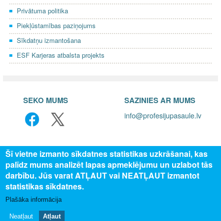
Privātuma politika
Piekļūstamības paziņojums
Sīkdatņu izmantošana
ESF Karjeras atbalsta projekts
SEKO MUMS
SAZINIES AR MUMS
info@profesijupasaule.lv
Šī vietne izmanto sīkdatnes statistikas uzkrāšanai, kas
palīdz mums analizēt lapas apmeklējumu un uzlabot tās
darbību. Jūs varat ATĻAUT vai NEATĻAUT izmantot
statistikas sīkdatnes.
Plašāka informācija
© 2025 Valsts izglītības attīstības aģentūra, publicētā satura visas
tiesības aizsargātas.
Neatļaut
Atļaut