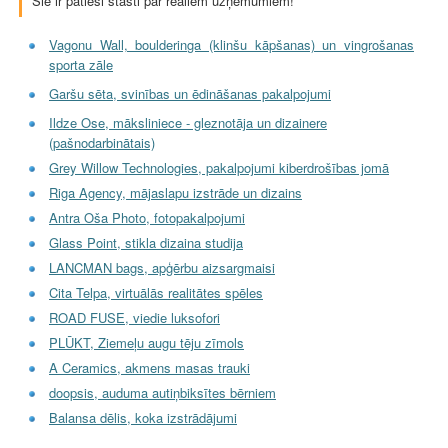
Šie ir patiesi stāsti par reāliem uzņēmumiem!
Vagonu Wall, boulderinga (klinšu kāpšanas) un vingrošanas
sporta zāle
Garšu sēta, svinības un ēdināšanas pakalpojumi
Ildze Ose, māksliniece - gleznotāja un dizainere
(pašnodarbinātais)
Grey Willow Technologies, pakalpojumi kiberdrošības jomā
Riga Agency, mājaslapu izstrāde un dizains
Antra Oša Photo, fotopakalpojumi
Glass Point, stikla dizaina studija
LANCMAN bags, apģērbu aizsargmaisi
Cita Telpa, virtuālās realitātes spēles
ROAD FUSE, viedie luksofori
PLŪKT, Ziemeļu augu tēju zīmols
A Ceramics, akmens masas trauki
doopsis, auduma autiņbiksītes bērniem
Balansa dēlis, koka izstrādājumi