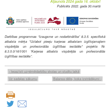
Atjaunots 2024 gada 16. oktobrī
Publicēts 2022. gada 30.martā
Darbības programmas “Izaugsme un nodarbinātība” 8.3.5. specifiskā
atbalsta mērķa "Uzlabot pieeju karjeras atbalstam izglītojamajiem
vispārējās un profesionālās izglītības iestādēs" projekts Nr.
8.3.5.0/16/I/001 “Karjeras atbalsts vispārējās un profesionālās
izglītības iestādēs”.
‹ Iepazīsti uzņēmējdarbību skolas un studiju laikā
Uz sadaļas sākumu
Balansa dēlis, koka izstrādājumi ›