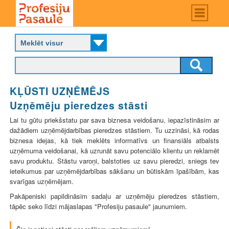
Skip
Main
menu
to
P
main
r
content
o
f
e
s
KĻŪSTI UZŅĒMĒJS
i
j
Uzņēmēju pieredzes stāsti
u
Lai tu gūtu priekšstatu par sava biznesa veidošanu, iepazīstināsim ar
p
dažādiem uzņēmējdarbības pieredzes stāstiem. Tu uzzināsi, kā rodas
a
biznesa idejas, kā tiek meklēts informatīvs un finansiāls atbalsts
s
uzņēmuma veidošanai, kā uzrunāt savu potenciālo klientu un reklamēt
a
savu produktu. Stāstu varoņi, balstoties uz savu pieredzi, sniegs tev
u
ieteikumus par uzņēmējdarbības sākšanu un būtiskām īpašībām, kas
l
svarīgas uzņēmējam.
e
Pakāpeniski papildināsim sadaļu ar uzņēmēju pieredzes stāstiem,
tāpēc seko līdzi mājaslapas "Profesiju pasaule" jaunumiem.