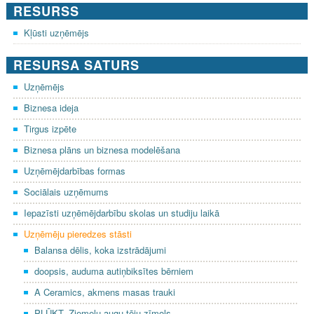
RESURSS
Kļūsti uzņēmējs
RESURSA SATURS
Uzņēmējs
Biznesa ideja
Tirgus izpēte
Biznesa plāns un biznesa modelēšana
Uzņēmējdarbības formas
Sociālais uzņēmums
Iepazīsti uzņēmējdarbību skolas un studiju laikā
Uzņēmēju pieredzes stāsti
Balansa dēlis, koka izstrādājumi
doopsis, auduma autiņbiksītes bērniem
A Ceramics, akmens masas trauki
PLŪKT, Ziemeļu augu tēju zīmols