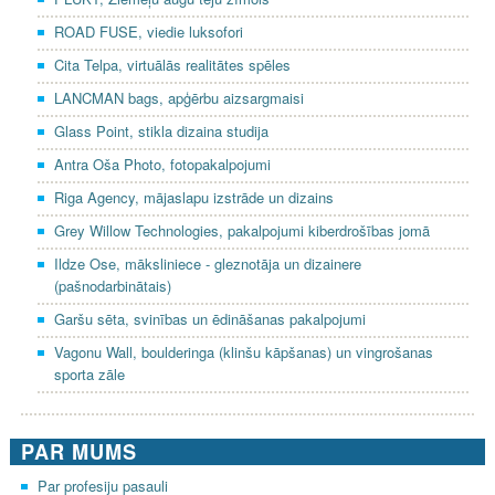
ROAD FUSE, viedie luksofori
Cita Telpa, virtuālās realitātes spēles
LANCMAN bags, apģērbu aizsargmaisi
Glass Point, stikla dizaina studija
Antra Oša Photo, fotopakalpojumi
Riga Agency, mājaslapu izstrāde un dizains
Grey Willow Technologies, pakalpojumi kiberdrošības jomā
Ildze Ose, māksliniece - gleznotāja un dizainere
(pašnodarbinātais)
Garšu sēta, svinības un ēdināšanas pakalpojumi
Vagonu Wall, boulderinga (klinšu kāpšanas) un vingrošanas
sporta zāle
PAR MUMS
Par profesiju pasauli