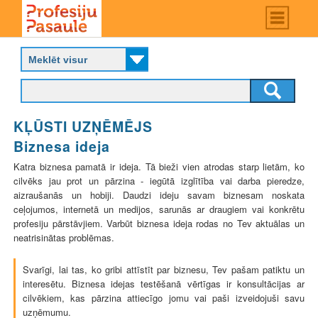
Skip
Main
menu
to
P
main
r
content
o
f
e
s
KĻŪSTI UZŅĒMĒJS
i
j
Biznesa ideja
u
Katra biznesa pamatā ir ideja. Tā bieži vien atrodas starp lietām, ko
p
cilvēks jau prot un pārzina - iegūtā izglītība vai darba pieredze,
a
aizraušanās un hobiji. Daudzi ideju savam biznesam noskata
s
ceļojumos, internetā un medijos, sarunās ar draugiem vai konkrētu
a
profesiju pārstāvjiem. Varbūt biznesa ideja rodas no Tev aktuālas un
u
neatrisinātas problēmas.
l
e
Svarīgi, lai tas, ko gribi attīstīt par biznesu, Tev pašam patiktu un
interesētu. Biznesa idejas testēšanā vērtīgas ir konsultācijas ar
cilvēkiem, kas pārzina attiecīgo jomu vai paši izveidojuši savu
uzņēmumu.