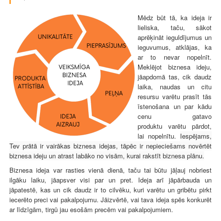
Mēdz būt tā, ka ideja ir
lieliska, taču, sākot
aprēķināt ieguldījumus un
ieguvumus, atklājas, ka
ar to nevar nopelnīt.
Meklējot biznesa ideju,
jāapdomā tas, cik daudz
laika, naudas un citu
resursu varētu prasīt tās
īstenošana un par kādu
cenu gatavo
produktu varētu pārdot,
lai nopelnītu.
Iespējams,
Tev prātā ir vairākas biznesa idejas, tāpēc ir nepieciešams novērtēt
biznesa ideju un atrast labāko no visām, kurai rakstīt biznesa plānu.
Biznesa ideja var rasties vienā dienā, taču tai būtu jāļauj nobriest
ilgāku laiku, jāapsver visi par un pret. Ideja arī jāpārbauda un
jāpatestē, kas un cik daudz ir to cilvēku, kuri varētu un gribētu pirkt
iecerēto preci vai pakalpojumu. Jāizvērtē, vai tava ideja spēs konkurēt
ar līdzīgām, tirgū jau esošām precēm vai pakalpojumiem.