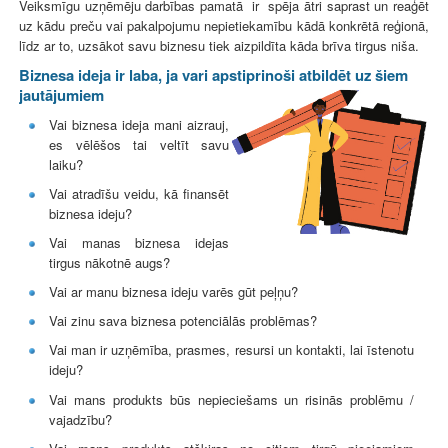
Veiksmīgu uzņēmēju darbības pamatā ir spēja ātri saprast un reaģēt
uz kādu preču vai pakalpojumu nepietiekamību kādā konkrētā reģionā,
līdz ar to, uzsākot savu biznesu tiek aizpildīta kāda brīva tirgus niša.
Biznesa ideja ir laba, ja vari apstiprinoši atbildēt uz šiem
jautājumiem
Vai biznesa ideja mani aizrauj,
es vēlēšos tai veltīt savu
laiku?
Vai atradīšu veidu, kā finansēt
biznesa ideju?
Vai manas biznesa idejas
tirgus nākotnē augs?
Vai ar manu biznesa ideju varēs gūt peļņu?
Vai zinu sava biznesa potenciālās problēmas?
Vai man ir uzņēmība, prasmes, resursi un kontakti, lai īstenotu
ideju?
Vai mans produkts būs nepieciešams un risinās problēmu /
vajadzību?