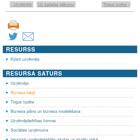
‹ Uzņēmējs
Uz sadaļas sākumu
Tirgus izpēte ›
RESURSS
Kļūsti uzņēmējs
RESURSA SATURS
Uzņēmējs
Biznesa ideja
Tirgus izpēte
Biznesa plāns un biznesa modelēšana
Uzņēmējdarbības formas
Sociālais uzņēmums
Iepazīsti uzņēmējdarbību skolas un studiju laikā