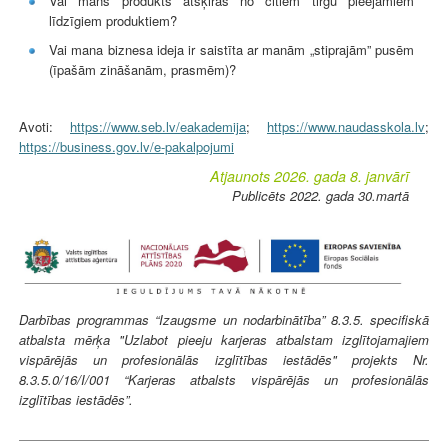
Vai mans produkts atšķiras no citiem tirgū pieejamiem
līdzīgiem produktiem?
Vai mana biznesa ideja ir saistīta ar manām „stiprajām” pusēm
(īpašām zināšanām, prasmēm)?
Avoti:
https://www.seb.lv/eakademija
;
https://www.naudasskola.lv
;
https://business.gov.lv/e-pakalpojumi
Atjaunots 2026. gada 8. janvārī
Publicēts 2022. gada 30.martā
Darbības programmas “Izaugsme un nodarbinātība” 8.3.5. specifiskā
atbalsta mērķa "Uzlabot pieeju karjeras atbalstam izglītojamajiem
vispārējās un profesionālās izglītības iestādēs" projekts Nr.
8.3.5.0/16/I/001 “Karjeras atbalsts vispārējās un profesionālās
izglītības iestādēs”.