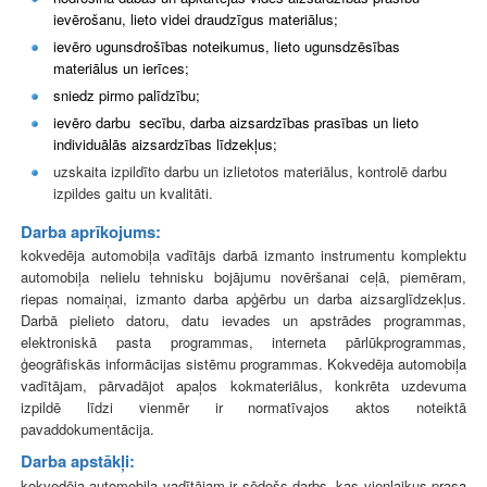
ievērošanu, lieto videi draudzīgus materiālus;
ievēro ugunsdrošības noteikumus, lieto ugunsdzēsības
materiālus un ierīces;
sniedz pirmo palīdzību;
ievēro darbu secību, darba aizsardzības prasības un lieto
individuālās aizsardzības līdzekļus;
uzskaita izpildīto darbu un izlietotos materiālus, kontrolē darbu
izpildes gaitu un kvalitāti.
Darba aprīkojums:
kokvedēja automobiļa vadītājs
darbā izmanto instrumentu komplektu
automobiļa nelielu tehnisku bojājumu novēršanai ceļā, piemēram,
riepas nomaiņai, izmanto darba apģērbu un darba aizsarglīdzekļus.
Darbā pielieto datoru, datu ievades un apstrādes programmas,
elektroniskā pasta programmas, interneta pārlūkprogrammas,
ģeogrāfiskās informācijas sistēmu programmas. Kokvedēja automobiļa
vadītājam, pārvadājot apaļos kokmateriālus, konkrēta uzdevuma
izpildē līdzi vienmēr ir normatīvajos aktos noteiktā
pavaddokumentācija.
Darba apstākļi:
kokvedēja automobiļa vadītājam ir sēdošs darbs, kas vienlaikus prasa