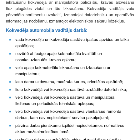
iekraušanu kokvedējā ar manipulatora palīdzību, kravas aizvešanu
līdz piegādes vietai un tās izkraušanu. Kokvedēja vadītājs veic
pārvadāto sortimentu uzskaiti, izmantojot datortehniku un operatīvās
informācijas nodošanu, izmantojot elektroniskos sakaru līdzekļus.
Kokvedēja automobiļa vadītājs darbā:
vada kokvedēju un kokvedēja sastāvu īpašos apvidus un laika
apstākļos;
novērtē attiecīgo apaļo kokmateriālu kvalitāti un
nosaka uzkrautās kravas apjomu;
veic apaļo kokmateriālu iekraušanu un izkraušanu ar
manipulatoru;
lasa darba uzdevumu, maršruta kartes, orientējas apkārtnē;
lieto kokvedējā vai kokvedēja sastāvā uzstādīto datortehniku;
veic kokvedēja vai kokvedēja sastāva un manipulatora
ikdienas un periodiskās tehniskās apkopes;
veic kokvedēja vai kokvedēja sastāva
vienkāršus remonta
darbus, kam nav nepieciešami servisa pakalpojumi;
pārzina darba pienākumu izpildei nepieciešamos normatīvos
aktus mežsaimniecības jomā;
nodrošina dabas un apkārtējās vides aizsardzības prasību