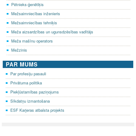
Pētnieks-ģenētiķis
Mežsaimniecības inženieris
Mežsaimniecības tehniķis
Meža aizsardzības un ugunsdzēsības vadītājs
Meža mašīnu operators
Mežzinis
PAR MUMS
Par profesiju pasauli
Privātuma politika
Piekļūstamības paziņojums
Sīkdatņu izmantošana
ESF Karjeras atbalsta projekts