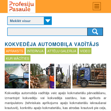
Skip
Main
menu
to
P
main
r
content
o
f
e
s
KOKVEDĒJA AUTOMOBIĻA VADĪTĀJS
i
j
APRAKSTS
INTERVIJA
ATTĒLU GALERIJA
VIDEO
u
KUR MĀCĪTIES
p
a
s
a
u
l
e
Kokvedēja automobiļa vadītājs veic apaļo kokmateriālu pārvadāšanu,
izmantojot kokvedēju vai kokvedēja sastāvu, kas aprīkots ar
manipulatoru
(tehniskais aprīkojums apaļo kokmateriālu iekraušanai
krautuvē)
, konkrētu apaļo kokmateriālu, kas atrodas krautuvē pie ceļa,