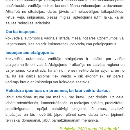
nepārtrauktu vadītāja redzes koncentrēšanu veicamajam uzdevumam.
Atkarībā no situācijas, darbs jāveic arī nelabvēlīgos laikapstākļos:
lietus, vēja, snigšanas, biezas miglas, apledojuma u.tml laikā, kā arī
saules radiācijas iedarbībā.
Darba iespējas:
kokvedēja automobiļa vadītājs strādā meža nozares uzņēmumos vai
uzņēmumos, kas sniedz kokmateriālu pārvadājumu pakalpojumus.
Iespējamais atalgojums:
kokvedēja automobiļa
vadītāja atalgojums ir lielāks par vidējo
atalgojuma līmeni valstī. Atalgojums ir atkarīgs no Latvijas reģiona un
uzņēmuma, kurā strādā, kā arī no mēnesī veikto darbu apjoma, un no
tā, kā šis darba apjoms tiek veikts – cik ekonomiski un pareizi
vadītājs brauc ar kokvedēju vai kokvdēja sastāvu.
Rakstura īpašības un prasmes, lai labi veiktu darbu:
jābūt atbildības izjūtai par mašīnu, par kravu, par drošību uz ceļa,
labām orientēšanās, koncentrēšanās un reakcijas spējām, precizitātei,
patstāvīgumam, spējai patstāvīgi pieņemt lēmumus, analizēt
situācijas un tās novērtēt, jāprot plānot savs darba laiks, jāpiemīt
tehniskai domāšanai, jābūt pamatzināšanām mehānikā.
Publicēts 2020.gada 20.februārī