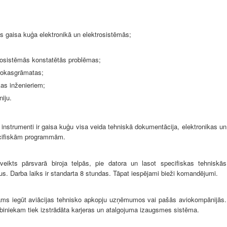
 gaisa kuģa elektronikā un elektrosistēmās;
trosistēmās konstatētās problēmas;
 rokasgrāmatas;
as inženieriem;
iju.
 instrumenti ir gaisa kuģu visa veida tehniskā dokumentācija, elektronikas un
ecifiskām programmām.
veikts pārsvarā biroja telpās, pie datora un lasot specifiskas tehniskās
. Darba laiks ir standarta 8 stundas. Tāpat iespējami bieži komandējumi.
jams iegūt aviācijas tehnisko apkopju uzņēmumos vai pašās aviokompānijās.
arbiniekam tiek izstrādāta karjeras un atalgojuma izaugsmes sistēma.