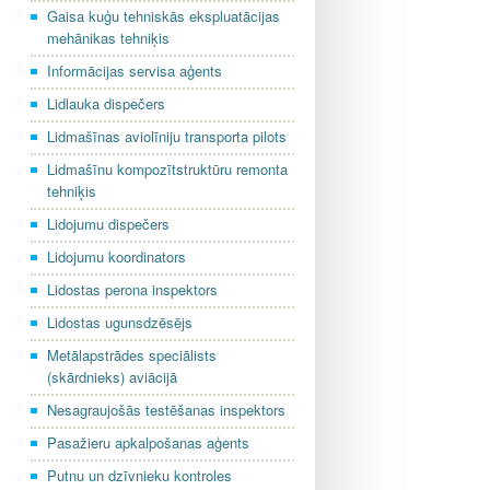
Gaisa kuģu tehniskās ekspluatācijas
mehānikas tehniķis
Informācijas servisa aģents
Lidlauka dispečers
Lidmašīnas aviolīniju transporta pilots
Lidmašīnu kompozītstruktūru remonta
tehniķis
Lidojumu dispečers
Lidojumu koordinators
Lidostas perona inspektors
Lidostas ugunsdzēsējs
Metālapstrādes speciālists
(skārdnieks) aviācijā
Nesagraujošās testēšanas inspektors
Pasažieru apkalpošanas aģents
Putnu un dzīvnieku kontroles