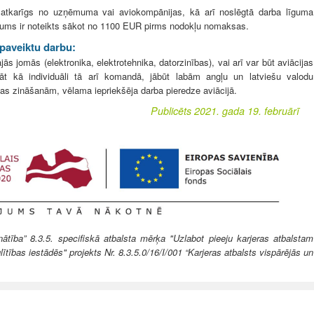
 atkarīgs no uzņēmuma vai aviokompānijas, kā arī noslēgtā darba līguma
ojums ir noteikts sākot no 1100 EUR pirms nodokļu nomaksas.
 paveiktu darbu:
jās jomās (elektronika, elektrotehnika, datorzinības), vai arī var būt aviācijas
āt kā individuāli tā arī komandā, jābūt labām angļu un latviešu valodu
as zināšanām, vēlama iepriekšēja darba pieredze aviācijā.
Publicēts 2021. gada 19. februārī
ība” 8.3.5. specifiskā atbalsta mērķa "Uzlabot pieeju karjeras atbalstam
lītības iestādēs" projekts Nr. 8.3.5.0/16/I/001 “Karjeras atbalsts vispārējās un