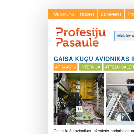
Uz sākumu
Nozares
Darbavietas
Pro
P
r
GAISA KUĢU AVIONIKAS I
o
APRAKSTS
INTERVIJA
ATTĒLU GALER
f
e
s
i
j
u
p
a
s
a
u
Gaisa kuģu avionikas inženieris sadarbojas a