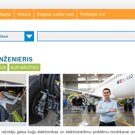
Skip
fesijas
Resursi
Karjeras izvēles testi
Profesijas A-Z
to
main
content
NŽENIERIS
IJA
KUR MĀCĪTIES
r ražotāju gaisa kuģu elektronikas un elektrosistēmu problēmu novēršanai un