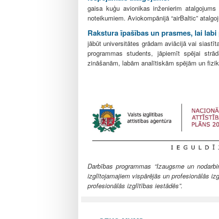
gaisa kuģu avionikas inženierim atalgojums
noteikumiem. Aviokompānijā “airBaltic” atalg
Rakstura īpašības un prasmes, lai labi
jābūt universitātes grādam aviācijā vai siastīta
programmas students, jāpiemīt spējai strād
zināšanām, labām analītiskām spējām un fizik
Darbības programmas “Izaugsme un nodarbināt
izglītojamajiem vispārējās un profesionālās izg
profesionālās izglītības iestādēs”.