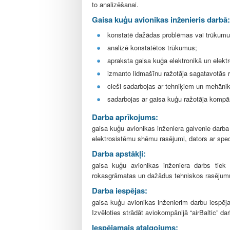
l
to analizēšanai.
e
Gaisa kuģu avionikas inženieris darbā:
konstatē dažādas problēmas vai trūkumus
analizē konstatētos trūkumus;
apraksta gaisa kuģa elektronikā un elek
izmanto lidmašīnu ražotāja sagatavotās
cieši sadarbojas ar tehniķiem un mehānik
sadarbojas ar gaisa kuģu ražotāja kompān
Darba aprīkojums:
gaisa kuģu avionikas inženiera galvenie darba
elektrosistēmu shēmu rasējumi, dators ar sp
Darba apstākļi:
gaisa kuģu avionikas inženiera darbs tiek 
rokasgrāmatas un dažādus tehniskos rasējumus
Darba iespējas:
gaisa kuģu avionikas inženierim darbu iespē
Izvēloties strādāt aviokompānijā “airBaltic” d
Iespējamais atalgojums: