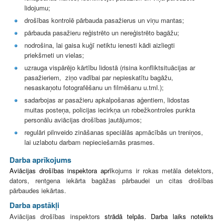
lidojumu;
drošības kontrolē pārbauda pasažierus un viņu mantas;
pārbauda pasažieru reģistrēto un nereģistrēto bagāžu;
nodrošina, lai gaisa kuģī netiktu ienesti kādi aizliegti
priekšmeti un vielas;
uzrauga vispārējo kārtību lidostā (risina konfliktsituācijas ar
pasažieriem, ziņo vadībai par nepieskatītu bagāžu,
nesaskaņotu fotografēšanu un filmēšanu u.tml.);
sadarbojas ar pasažieru apkalpošanas aģentiem, lidostas
muitas posteņa, policijas iecirkņa un robežkontroles punkta
personālu aviācijas drošības jautājumos;
regulāri pilnveido zināšanas speciālās apmācībās un treniņos,
lai uzlabotu darbam nepieciešamās prasmes.
Darba aprīkojums
Aviācijas drošības inspektora aprī
kojums ir rokas metāla detektors,
dators, rentgena iekārta bagāžas pārbaudei un citas drošības
pārbaudes iekārtas.
Darba apstākļi
Aviācijas drošības inspektors
strādā telpās. Darba laiks noteikts