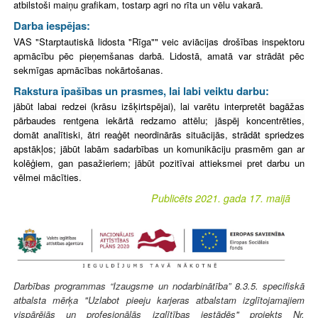
atbilstoši maiņu grafikam, tostarp agri no rīta un vēlu vakarā.
Darba iespējas:
VAS "Starptautiskā lidosta "Rīga"" veic aviācijas drošības inspektoru
apmācību pēc pieņemšanas darbā.
Lidostā, amatā var strādāt pēc
sekmīgas apmācības nokārtošanas.
Rakstura īpašības un prasmes, lai labi veiktu darbu:
jābūt labai redzei (krāsu izšķirtspējai), lai varētu interpretēt bagāžas
pārbaudes rentgena iekārtā redzamo attēlu; jāspēj koncentrēties,
domāt analītiski, ātri reaģēt neordinārās situācijās, strādāt spriedzes
apstākļos; jābūt labām sadarbības un komunikāciju prasmēm gan ar
kolēģiem, gan pasažieriem; jābūt pozitīvai attieksmei pret darbu un
vēlmei mācīties.
Publicēts 2021. gada 17. maijā
Darbības programmas “Izaugsme un nodarbinātība” 8.3.5. specifiskā
atbalsta mērķa "Uzlabot pieeju karjeras atbalstam izglītojamajiem
vispārējās un profesionālās izglītības iestādēs" projekts Nr.