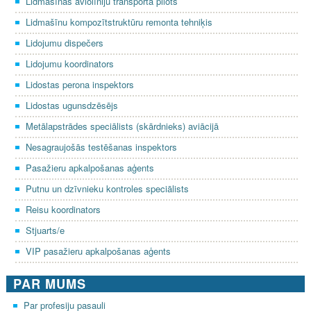
Lidmašīnas aviolīniju transporta pilots
Lidmašīnu kompozītstruktūru remonta tehniķis
Lidojumu dispečers
Lidojumu koordinators
Lidostas perona inspektors
Lidostas ugunsdzēsējs
Metālapstrādes speciālists (skārdnieks) aviācijā
Nesagraujošās testēšanas inspektors
Pasažieru apkalpošanas aģents
Putnu un dzīvnieku kontroles speciālists
Reisu koordinators
Stjuarts/e
VIP pasažieru apkalpošanas aģents
PAR MUMS
Par profesiju pasauli