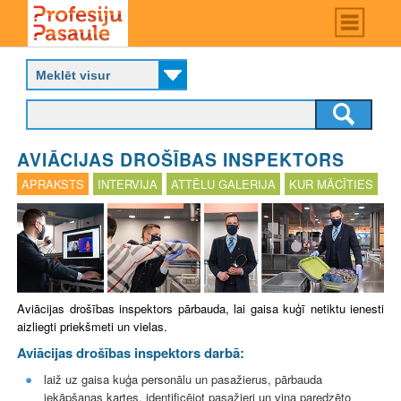
Skip
Main
menu
to
P
main
r
content
o
f
e
s
AVIĀCIJAS DROŠĪBAS INSPEKTORS
i
j
APRAKSTS
INTERVIJA
ATTĒLU GALERIJA
KUR MĀCĪTIES
u
p
a
s
a
u
l
Aviācijas drošības inspektors pārbauda, lai gaisa kuģī netiktu ienesti
e
aizliegti priekšmeti un vielas.
Aviācijas drošības inspektors darbā:
laiž uz gaisa kuģa personālu un pasažierus, pārbauda
iekāpšanas kartes, identificējot pasažieri un viņa paredzēto