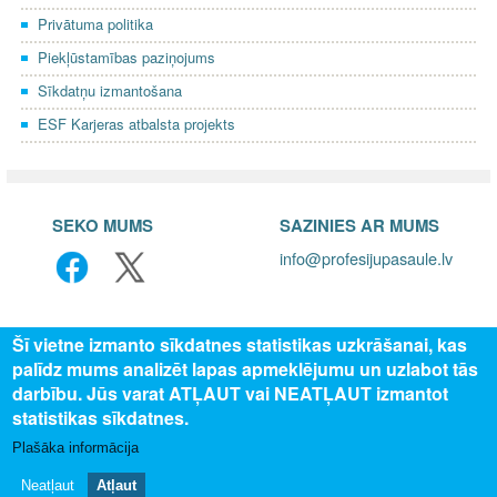
Privātuma politika
Piekļūstamības paziņojums
Sīkdatņu izmantošana
ESF Karjeras atbalsta projekts
SEKO MUMS
SAZINIES AR MUMS
info@profesijupasaule.lv
Šī vietne izmanto sīkdatnes statistikas uzkrāšanai, kas
palīdz mums analizēt lapas apmeklējumu un uzlabot tās
darbību. Jūs varat ATĻAUT vai NEATĻAUT izmantot
statistikas sīkdatnes.
Plašāka informācija
© 2025 Valsts izglītības attīstības aģentūra, publicētā satura visas
tiesības aizsargātas.
Neatļaut
Atļaut