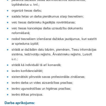
izpildrakstus u. tml.;
organizē tiesas darbu;
sadala lietas un darba pienākumus starp tiesnešiem;
veic tiesas darbinieku ikgadējās novērtēšanas;
veic tiesas kancelejas darba uzraudzību dokumentu
noformēšanā;
nodod tiesnešiem izlemšanai dažādus jautājumus, kuri saistīti
ar sprieduma izpildi;
strādā ar dažādām datu bāzēm, piemēram, Tiesu informācijas
sistēma, Iedzīvotāju reģistrs, Ārvalstnieku reģistrs, Lursoft
u.c.;
strādā kā individuāli tā arī komandā;
ievēro konfidencialitāti;
sistemātiski pilnveido savas profesionālās zināšanas;
ievēro darba un vides aizsardzības prasības;
ievēro ugunsdrošības un higiēnas prasības;
ievēro ētikas principus.
Darba aprīkojums: