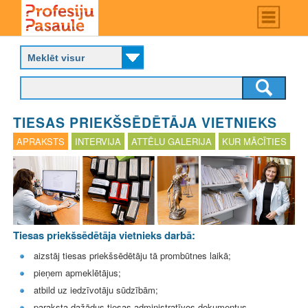
Skip
Main
menu
to
P
main
r
content
o
f
e
s
TIESAS PRIEKŠSĒDĒTĀJA VIETNIEKS
i
j
APRAKSTS
INTERVIJA
ATTĒLU GALERIJA
KUR MĀCĪTIES
u
p
a
s
a
u
l
Tiesas priekšsēdētāja vietnieks darbā:
e
aizstāj tiesas priekšsēdētāju tā prombūtnes laikā;
pieņem apmeklētājus;
atbild uz iedzīvotāju sūdzībām;
paraksta dažādus tiesas administratīvos dokumentus,