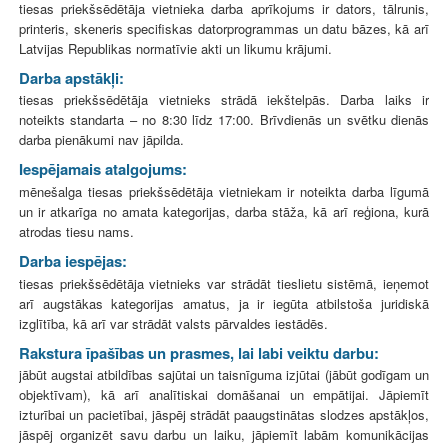
tiesas priekšsēdētāja vietnieka darba aprīkojums ir dators, tālrunis,
printeris, skeneris specifiskas datorprogrammas un datu bāzes, kā arī
Latvijas Republikas normatīvie akti un likumu krājumi.
Darba apstākļi:
tiesas priekšsēdētāja vietnieks strādā iekštelpās. Darba laiks ir
noteikts standarta – no 8:30 līdz 17:00. Brīvdienās un svētku dienās
darba pienākumi nav jāpilda.
Iespējamais atalgojums:
mēnešalga tiesas priekšsēdētāja vietniekam ir noteikta darba līgumā
un ir atkarīga no amata kategorijas, darba stāža, kā arī reģiona, kurā
atrodas tiesu nams.
Darba iespējas:
tiesas priekšsēdētāja vietnieks var strādāt tieslietu sistēmā, ieņemot
arī augstākas kategorijas amatus, ja ir iegūta atbilstoša juridiskā
izglītība, kā arī var strādāt valsts pārvaldes iestādēs.
Rakstura īpašības un prasmes, lai labi veiktu darbu:
jābūt augstai atbildības sajūtai un taisnīguma izjūtai (jābūt godīgam un
objektīvam), kā arī analītiskai domāšanai un empātijai. Jāpiemīt
izturībai un pacietībai, jāspēj strādāt paaugstinātas slodzes apstākļos,
jāspēj organizēt savu darbu un laiku, jāpiemīt labām komunikācijas