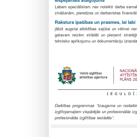
Labam speciālistam nav noteikti darba samaks
zināšanām, pieredzes un darbavietas finansiā
Rakstura īpašības un prasmes, lai labi
jābūt augstai atbildības sajūtai un vēlmei n
gatavam reizēm strādāt un pieņemt stratēģi
tehnisko aprīkojumu un dokumentāciju (standar
Darbības programmas “Izaugsme un nodarbināt
izglītojamajiem vispārējās un profesionālās izg
profesionālās izglītības iestādēs”.