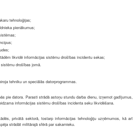
karu tehnoloģijas;
aldnieka pienākumus;
sistēmas;
incipus;
audes;
stādēm likvidē informācijas sistēmu drošības incidentu sekas;
s sistēmu drošības jomā.
biroja tehniku un speciālās datorprogrammas.
lpās pie datora. Parasti strādā astoņu stundu darba dienu, izņemot gadījumus,
eidzama informācijas sistēmu drošības incidenta seku likvidēšana.
stādēs, privātā sektorā, tostarp informācijas tehnoloģiju uzņēmumos, kā arī
pēja strādāt militārajā sfērā par sakarnieku.