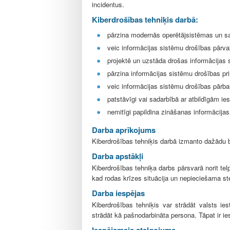
l
incidentus.
e
Kiberdrošības tehniķis darbā:
pārzina modernās operētājsistēmas un sa
veic informācijas sistēmu drošības pārv
projektē un uzstāda drošas informācijas 
pārzina informācijas sistēmu drošības pr
veic informācijas sistēmu drošības pārb
patstāvīgi vai sadarbībā ar atbildīgām ie
nemitīgi papildina zināšanas informācija
Darba aprīkojums
Kiberdrošības tehniķis darbā izmanto dažādu 
Darba apstākļi
Kiberdrošības tehniķa darbs pārsvarā norit te
kad rodas krīzes situācija un nepieciešama st
Darba iespējas
Kiberdrošības tehniķis var strādāt valsts ie
strādāt kā pašnodarbināta persona. Tāpat ir ies
Iespējamais atalgojums