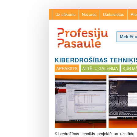
Uz sākumu
Nozares
Darbavietas
Pro
P
r
KIBERDROŠĪBAS TEHNIĶI
o
APRAKSTS
ATTĒLU GALERIJA
KUR MĀ
f
e
s
i
j
u
p
a
s
a
u
Kiberdrošības tehniķis projektē un uzstāda 