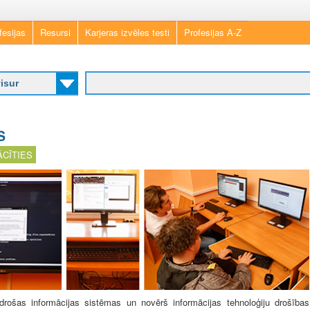
Skip
fesijas
Resursi
Karjeras izvēles testi
Profesijas A-Z
to
main
content
S
CĪTIES
drošas informācijas sistēmas un novērš informācijas tehnoloģiju drošības