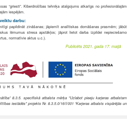
as “griesti”. Kiberdrošības tehniķa atalgojums atkarīgs no profesionālajām
lajām iespējām.
 veiktu darbu:
emitīgi papildināt zināšanas; jāpiemīt analītiskas domāšanas prasmēm; jābūt
skus lēmumus stresa apstākļos; jāprot lietot darba izpildei nepieciešamo
tus, normatīvie aktus u.c.).
Publicēts 2021. gada 17. maijā
ība” 8.3.5. specifiskā atbalsta mērķa "Uzlabot pieeju karjeras atbalstam
lītības iestādēs" projekts Nr. 8.3.5.0/16/I/001 “Karjeras atbalsts vispārējās un