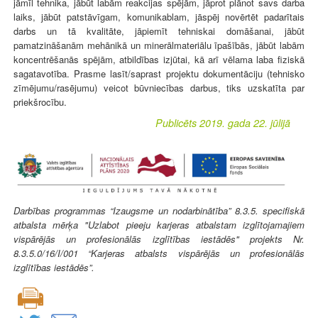
jāmīl tehnika, jābūt labām reakcijas spējām, jāprot plānot savs darba
laiks, jābūt patstāvīgam, komunikablam, jāspēj novērtēt padarītais
darbs un tā kvalitāte, jāpiemīt tehniskai domāšanai, jābūt
pamatzināšanām mehānikā un minerālmateriālu īpašībās, jābūt labām
koncentrēšanās spējām, atbildības izjūtai, kā arī vēlama laba fiziskā
sagatavotība. Prasme lasīt/saprast projektu dokumentāciju (tehnisko
zīmējumu/rasējumu) veicot būvniecības darbus, tiks uzskatīta par
priekšrocību.
Publicēts 2019. gada 22. jūlijā
Darbības programmas “Izaugsme un nodarbinātība” 8.3.5. specifiskā
atbalsta mērķa "Uzlabot pieeju karjeras atbalstam izglītojamajiem
vispārējās un profesionālās izglītības iestādēs" projekts Nr.
8.3.5.0/16/I/001 “Karjeras atbalsts vispārējās un profesionālās
izglītības iestādēs”.