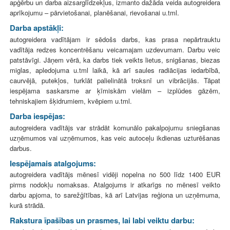
apģērbu un darba aizsarglīdzekļus, izmanto dažāda veida autogreidera
aprīkojumu – pārvietošanai, planēšanai, rievošanai u.tml.
Darba apstākļi:
autogreidera vadītājam ir sēdošs darbs, kas prasa nepārtrauktu
vadītāja redzes koncentrēšanu veicamajam uzdevumam. Darbu veic
patstāvīgi. Jāņem vērā, ka darbs tiek veikts lietus, snigšanas, biezas
miglas, apledojuma u.tml laikā, kā arī saules radiācijas iedarbībā,
caurvējā, putekļos, turklāt palielinātā troksnī un vibrācijās. Tāpat
iespējama saskarsme ar ķīmiskām vielām – izplūdes gāzēm,
tehniskajiem šķidrumiem, kvēpiem u.tml.
Darba iespējas:
autogreidera vadītājs var strādāt komunālo pakalpojumu sniegšanas
uzņēmumos vai uzņēmumos, kas veic autoceļu ikdienas uzturēšanas
darbus.
Iespējamais atalgojums:
autogreidera vadītājs mēnesī vidēji nopelna no 500 līdz 1400 EUR
pirms nodokļu nomaksas. Atalgojums ir atkarīgs no mēnesī veikto
darbu apjoma, to sarežģītības, kā arī Latvijas reģiona un uzņēmuma,
kurā strādā.
Rakstura īpašības un prasmes, lai labi veiktu darbu: