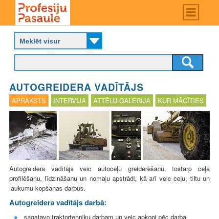
Skip
Main
menu
to
P
main
r
content
o
f
e
s
AUTOGREIDERA VADĪTĀJS
i
j
APRAKSTS
INTERVIJA
ATTĒLU GALERIJA
KUR MĀCĪTIES
u
p
a
s
a
u
l
Autogreidera vadītājs veic autoceļu greiderēšanu, tostarp ceļa
e
profilēšanu, līdzināšanu un nomaļu apstrādi, kā arī veic ceļu, tiltu un
laukumu kopšanas darbus.
Autogreidera vadītājs darbā:
sagatavo traktortehniku darbam un veic apkopi pēc darba