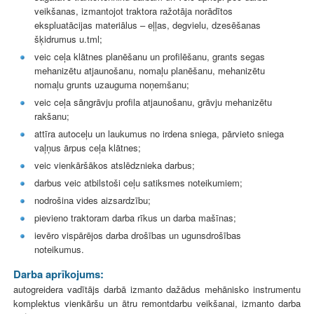
veikšanas, izmantojot traktora ražotāja norādītos
ekspluatācijas materiālus – eļļas, degvielu, dzesēšanas
šķidrumus u.tml;
veic ceļa klātnes planēšanu un profilēšanu, grants segas
mehanizētu atjaunošanu, nomaļu planēšanu, mehanizētu
nomaļu grunts uzauguma noņemšanu;
veic ceļa sāngrāvju profila atjaunošanu, grāvju mehanizētu
rakšanu;
attīra autoceļu un laukumus no irdena sniega, pārvieto sniega
vaļņus ārpus ceļa klātnes;
veic vienkāršākos atslēdznieka darbus;
darbus veic atbilstoši ceļu satiksmes noteikumiem;
nodrošina vides aizsardzību;
pievieno traktoram darba rīkus un darba mašīnas;
ievēro vispārējos darba drošības un ugunsdrošības
noteikumus.
Darba aprīkojums:
autogreidera vadītājs darbā izmanto dažādus mehānisko instrumentu
komplektus vienkāršu un ātru remontdarbu veikšanai, izmanto darba