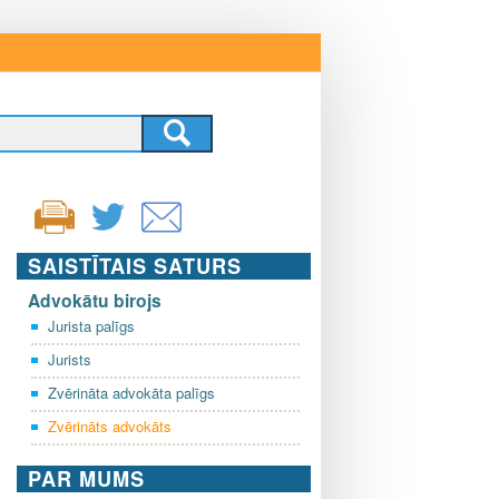
SAISTĪTAIS SATURS
Advokātu birojs
Jurista palīgs
Jurists
Zvērināta advokāta palīgs
Zvērināts advokāts
PAR MUMS