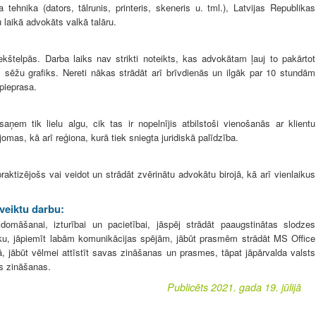
 tehnika (dators, tālrunis, printeris, skeneris u. tml.), Latvijas Republikas
 laikā advokāts valkā talāru.
kštelpās. Darba laiks nav strikti noteikts, kas advokātam ļauj to pakārtot
s sēžu grafiks. Nereti nākas strādāt arī brīvdienās un ilgāk par 10 stundām
 pieprasa.
ņem tik lielu algu, cik tas ir nopelnījis atbilstoši vienošanās ar klientu
jomas, kā arī reģiona, kurā tiek sniegta juridiskā palīdzība.
praktizējošs vai veidot un strādāt zvērinātu advokātu birojā, kā arī vienlaikus
 veiktu darbu:
i domāšanai, izturībai un pacietībai, jāspēj strādāt paaugstinātas slodzes
aiku, jāpiemīt labām komunikācijas spējām, jābūt prasmēm strādāt MS Office
dā, jābūt vēlmei attīstīt savas zināšanas un prasmes, tāpat jāpārvalda valsts
s zināšanas.
Publicēts 2021. gada 19. jūlijā