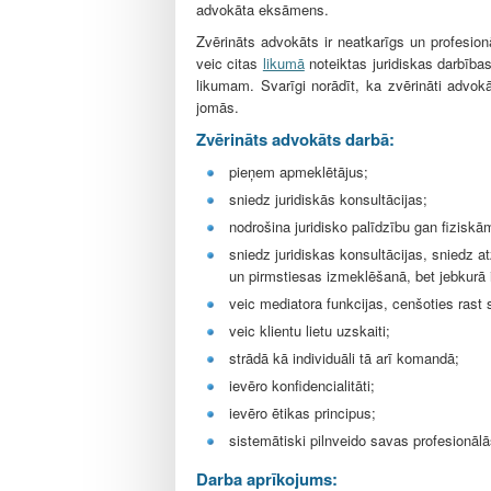
l
advokāta eksāmens.
e
Zvērināts advokāts ir neatkarīgs un profesion
veic citas
likumā
noteiktas juridiskas darbības.
likumam. Svarīgi norādīt, ka zvērināti advokā
jomās.
Zvērināts advokāts darbā:
pieņem apmeklētājus;
sniedz juridiskās konsultācijas;
nodrošina juridisko palīdzību gan fizisk
sniedz juridiskas konsultācijas, sniedz 
un pirmstiesas izmeklēšanā, bet jebkurā i
veic mediatora funkcijas, cenšoties rast 
veic klientu lietu uzskaiti;
strādā kā individuāli tā arī komandā;
ievēro konfidencialitāti;
ievēro ētikas principus;
sistemātiski pilnveido savas profesionāl
Darba aprīkojums: