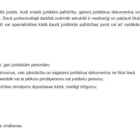
āls jurists, kurš sniedz juridisko palīdzību, gatavo juridiskus dokumentus un
 Savā profesionālajā darbībā zvērināti advokāti ir neatkarīgi un pakļauti tikai
ti var specializēties kādā šaurā juridiskās palīdzības jomā vai arī vairākās
ām, gan juridiskām personām;
atzinumus, veic pārstāvību un sagatavo juridiskus dokumentus ne tikai tiesā
estādē vai ar jebkuru privātpersonu vai juridisku personu;
strīdus risinājumu ārpustiesas kārtā, noslēgt izlīgumu;
ās zināšanas.