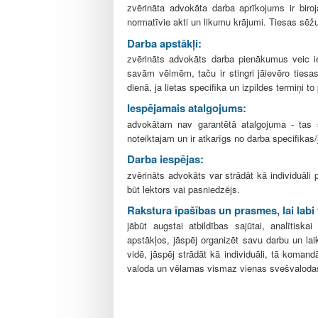
zvērināta advokāta darba aprīkojums ir biroja
normatīvie akti un likumu krājumi. Tiesas sēžu
Darba apstākļi:
zvērināts advokāts darba pienākumus veic ie
savām vēlmēm, taču ir stingri jāievēro tiesa
dienā, ja lietas specifika un izpildes termiņi to
Iespējamais atalgojums:
advokātam nav garantētā atalgojuma - tas sa
noteiktajam un ir atkarīgs no darba specifikas/
Darba iespējas:
zvērināts advokāts var strādāt kā individuāli 
būt lektors vai pasniedzējs.
Rakstura īpašības un prasmes, lai labi
jābūt augstai atbildības sajūtai, analītiska
apstākļos, jāspēj organizēt savu darbu un l
vidē, jāspēj strādāt kā individuāli, tā koman
valoda un vēlamas vismaz vienas svešvaloda