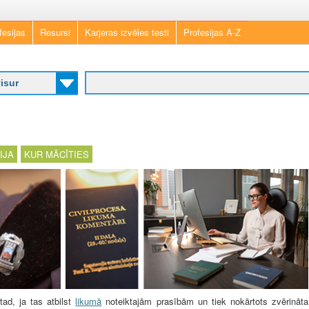
Skip
fesijas
Resursi
Karjeras izvēles testi
Profesijas A-Z
to
main
content
IJA
KUR MĀCĪTIES
tad, ja tas atbilst
likumā
noteiktajām prasībām un tiek nokārtots zvērināta