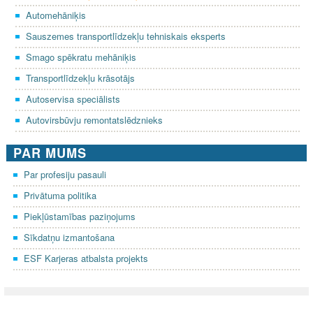
Automehāniķis
Sauszemes transportlīdzekļu tehniskais eksperts
Smago spēkratu mehāniķis
Transportlīdzekļu krāsotājs
Autoservisa speciālists
Autovirsbūvju remontatslēdznieks
PAR MUMS
Par profesiju pasauli
Privātuma politika
Piekļūstamības paziņojums
Sīkdatņu izmantošana
ESF Karjeras atbalsta projekts