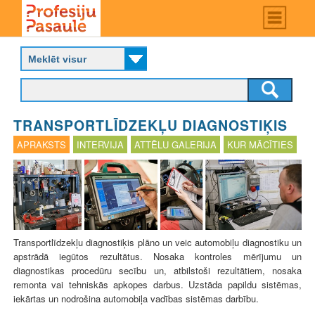
Skip
Main
menu
to
P
main
r
content
o
f
e
s
TRANSPORTLĪDZEKĻU DIAGNOSTIĶIS
i
j
APRAKSTS
INTERVIJA
ATTĒLU GALERIJA
KUR MĀCĪTIES
u
p
a
s
a
u
l
Transportlīdzekļu diagnostiķis plāno un veic automobiļu diagnostiku un
e
apstrādā iegūtos rezultātus. Nosaka kontroles mērījumu un
diagnostikas procedūru secību un, atbilstoši rezultātiem, nosaka
remonta vai tehniskās apkopes darbus. Uzstāda papildu sistēmas,
iekārtas un nodrošina automobiļa vadības sistēmas darbību.