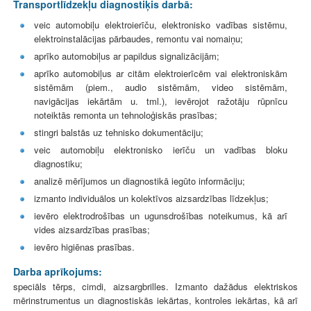
Transportlīdzekļu diagnostiķis darbā:
veic automobiļu elektroierīču, elektronisko vadības sistēmu,
elektroinstalācijas pārbaudes, remontu vai nomaiņu;
aprīko automobiļus ar papildus signalizācijām;
aprīko automobiļus ar citām elektroierīcēm vai elektroniskām
sistēmām (piem., audio sistēmām, video sistēmām,
navigācijas iekārtām u. tml.), ievērojot ražotāju rūpnīcu
noteiktās remonta un tehnoloģiskās prasības;
stingri balstās uz tehnisko dokumentāciju;
veic automobiļu elektronisko ierīču un vadības bloku
diagnostiku;
analizē mērījumos un diagnostikā iegūto informāciju;
izmanto individuālos un kolektīvos aizsardzības līdzekļus;
ievēro elektrodrošības un ugunsdrošības noteikumus, kā arī
vides aizsardzības prasības;
ievēro higiēnas prasības.
Darba aprīkojums:
speciāls tērps, cimdi, aizsargbrilles. Izmanto dažādus elektriskos
mērinstrumentus un diagnostiskās iekārtas, kontroles iekārtas, kā arī