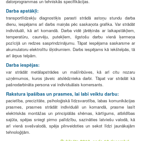
datorprogrammas un tehniskās specifikācijas.
Darba apstākļi:
transportlīdzekļu diagnostiķis parasti strādā astoņu stundu darba
dienu, iespējams arī darbs maiņās pēc saskaņota grafika. Var strādāt
individuāli, kā arī komandā. Darba vidē jārēķinās ar laikapstākļiem,
temperatūru, caurvēju, putekļiem, ilgstošu darbu vienā ķermeņa
pozīcijā un redzes sasprindzinājumu. Tāpat iespējama saskarsme ar
akumulatoru elektrolītu šķidrumiem. Darbs iespējams kā iekštelpās, tā
arī ārpus telpām.
Darba iespējas:
var strādāt metālapstrādes un mašīnbūves, kā arī citu nozaru
uzņēmumos, kuros jāveic atslēdznieka darbi. Tāpat var strādāt kā
pašnodarbināta persona vai individuālais komersants.
Rakstura īpašības un prasmes, lai labi veiktu darbu:
pacietība, precizitāte, psiholoģiskā līdzsvarotība, labas komunikācijas
prasmes, prasmes strādāt individuāli un komandā, prasme lasīt
elektriskās montāžas un principiālās shēmas, kārtīgums, atbildības
sajūta, spējas sniegt pirmo palīdzību, sazināties latviešu valodā, kā
arī vienā svešvalodā, spēja pilnveidoties un sekot līdzi jaunākajām
tehnoloģijām.