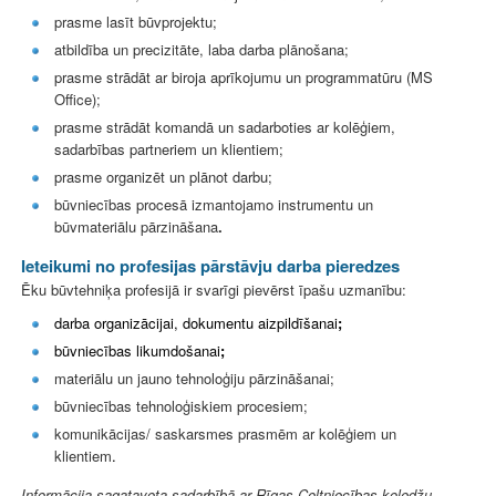
prasme lasīt būvprojektu;
atbildība un precizitāte, laba darba plānošana;
prasme strādāt ar biroja aprīkojumu un programmatūru (MS
Office);
prasme strādāt komandā un sadarboties ar kolēģiem,
sadarbības partneriem un klientiem;
prasme organizēt un plānot darbu;
būvniecības procesā izmantojamo instrumentu un
būvmateriālu pārzināšana
.
Ieteikumi no profesijas pārstāvju darba pieredzes
Ēku būvtehniķa profesijā ir svarīgi pievērst īpašu uzmanību:
darba organizācijai, dokumentu aizpildīšanai
;
būvniecības likumdošanai
;
materiālu un jauno tehnoloģiju pārzināšanai;
būvniecības tehnoloģiskiem procesiem;
komunikācijas/ saskarsmes prasmēm ar kolēģiem un
klientiem
.
Informācija sagatavota sadarbībā ar Rīgas Celtniecības koledžu