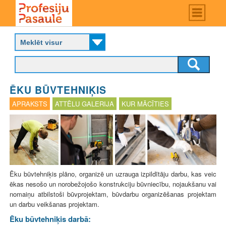
Skip
Main
menu
to
P
main
r
content
o
f
e
s
ĒKU BŪVTEHNIĶIS
i
j
APRAKSTS
ATTĒLU GALERIJA
KUR MĀCĪTIES
u
p
a
s
a
u
l
Ēku būvtehniķis plāno, organizē un uzrauga izpildītāju darbu, kas veic
e
ēkas nesošo un norobežojošo konstrukciju būvniecību, nojaukšanu vai
nomaiņu atbilstoši būvprojektam, būvdarbu organizēšanas projektam
un darbu veikšanas projektam.
Ēku būvtehniķis darbā: