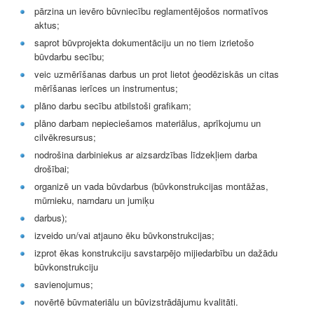
pārzina un ievēro būvniecību reglamentējošos normatīvos
aktus;
saprot būvprojekta dokumentāciju un no tiem izrietošo
būvdarbu secību;
veic uzmērīšanas darbus un prot lietot ģeodēziskās un citas
mērīšanas ierīces un instrumentus;
plāno darbu secību atbilstoši grafikam;
plāno darbam nepieciešamos materiālus, aprīkojumu un
cilvēkresursus;
nodrošina darbiniekus ar aizsardzības līdzekļiem darba
drošībai;
organizē un vada būvdarbus (būvkonstrukcijas montāžas,
mūrnieku, namdaru un jumiķu
darbus);
izveido un/vai atjauno ēku būvkonstrukcijas;
izprot ēkas konstrukciju savstarpējo mijiedarbību un dažādu
būvkonstrukciju
savienojumus;
novērtē būvmateriālu un būvizstrādājumu kvalitāti.