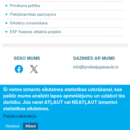
Privātuma politika
Piekļūstamības paziņojums
Sīkdatņu izmantošana
ESF Karjeras atbalsta projekts
SEKO MUMS
SAZINIES AR MUMS
info@profesijupasaule.lv
Šī vietne izmanto sīkdatnes statistikas uzkrāšanai, kas
palīdz mums analizēt lapas apmeklējumu un uzlabot tās
darbību. Jūs varat ATĻAUT vai NEATĻAUT izmantot
statistikas sīkdatnes.
Plašāka informācija
© 2025 Valsts izglītības attīstības aģentūra, publicētā satura visas
tiesības aizsargātas.
Neatļaut
Atļaut