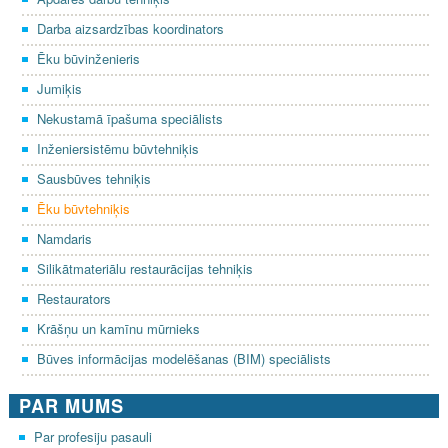
Darba aizsardzības koordinators
Ēku būvinženieris
Jumiķis
Nekustamā īpašuma speciālists
Inženiersistēmu būvtehniķis
Sausbūves tehniķis
Ēku būvtehniķis
Namdaris
Silikātmateriālu restaurācijas tehniķis
Restaurators
Krāšņu un kamīnu mūrnieks
Būves informācijas modelēšanas (BIM) speciālists
PAR MUMS
Par profesiju pasauli