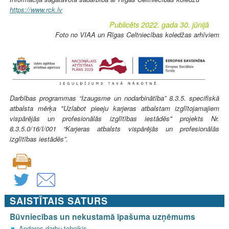
https://www.rck.lv
Publicēts 2022. gada 30. jūnijā
Foto no VIAA un Rīgas Celtniecības koledžas arhīviem
Darbības programmas “Izaugsme un nodarbinātība” 8.3.5. specifiskā
atbalsta mērķa "Uzlabot pieeju karjeras atbalstam izglītojamajiem
vispārējās un profesionālās izglītības iestādēs" projekts Nr.
8.3.5.0/16/I/001 “Karjeras atbalsts vispārējās un profesionālās
izglītības iestādēs”.
SAISTĪTAIS SATURS
Būvniecības un nekustamā īpašuma uzņēmums
Apdares darbu tehniķis