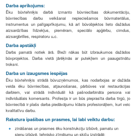
Darba aprīkojums:
Ēku būv
tehniķis darbā izmanto būvniecības dokumentāciju,
būvniecības darbu veikšanai nepieciešamos būvmateriālus,
instrumentus un palīgaprīkojumu, kā arī
būvobjektos l
ieto dažādus
aizsardzības līdzekļus, piemēram, speciālo apģērbu, cim
dus,
aizsargbrilles, re
spiratoru u
.
c.
Darba apstākļi
Darbs pamatā notiek ārā. Bieži nākas būt izbraukumos dažādos
būvprojektos. Darba vietā jārēķinās ar putekļiem un paaugstinātu
troksni.
Darba un izaugsmes iespējas
Ēku būvtehniķis strādā būvuzņēmumos, kas nodarbojas ar dažāda
veida ēku būvniecības, atjaunošanas, pārbūves vai restaurācijas
darbiem, vai strādā individuāli kā pašnodarbināta persona vai
individuālais komersants. Profesija ir un būs pieprasīta darba tirgū, jo
būvniecībā ir plašs darba piedāvājumu klāsts profesionāļiem, kuri veic
kvalitatīvu darbu.
Rakstura īpašības un prasmes, lai labi veiktu darbu:
zināšanas un prasmes ēku konstrukciju izbūvē, pamatu un
sienu izbūvē, tehnisko zīmējumu un skiču izstrādē;