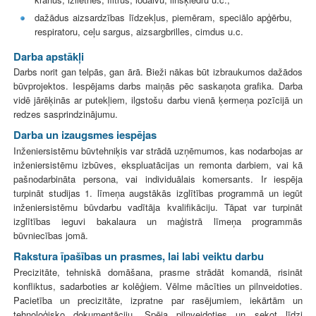
dažādus aizsardzības līdzekļus, piemēram, speciālo apģērbu,
respiratoru, ceļu sargus, aizsargbrilles, cimdus u.c.
Darba apstākļi
Darbs norit gan telpās, gan ārā. Bieži nākas būt izbraukumos dažādos
būvprojektos.
Iespējams darbs maiņās pēc saskaņota grafika. Darba
vidē jārēķinās ar putekļiem, ilgstošu darbu vienā ķermeņa pozīcijā un
redzes sasprindzinājumu.
Darba un izaugsmes iespējas
Inženiersistēmu būvtehniķis var strādā uzņēmumos, kas nodarbojas ar
inženiersistēmu izbūves, ekspluatācijas un remonta darbiem, vai kā
pašnodarbināta persona, vai individuālais komersants. Ir iespēja
turpināt studijas 1. līmeņa augstākās izglītības programmā un iegūt
inženiersistēmu būvdarbu vadītāja kvalifikāciju. Tāpat var turpināt
izglītības ieguvi bakalaura un maģistrā līmeņa programmās
būvniecības jomā.
Rakstura īpašības un prasmes, lai labi veiktu darbu
Precizitāte, tehniskā domāšana, prasme strādāt komandā, risināt
konfliktus, sadarboties ar kolēģiem. Vēlme mācīties un pilnveidoties.
Pacietība un precizitāte,
izpratne par rasējumiem, iekārtām un
tehnoloģisko dokumentāciju. Spēja pilnveidoties un sekot līdzi