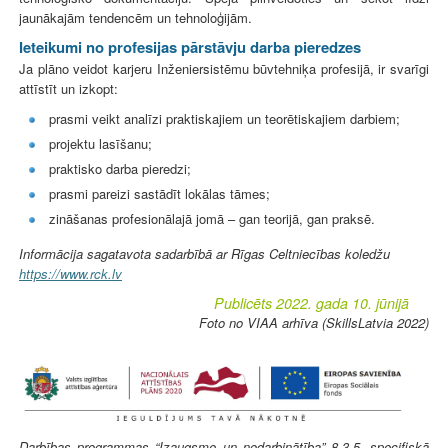
jaunākajām tendencēm un tehnoloģijām.
Ieteikumi no profesijas pārstāvju darba pieredzes
Ja plāno veidot karjeru Inženiersistēmu būvtehniķa profesijā, ir svarīgi
attīstīt un izkopt:
prasmi veikt analīzi praktiskajiem un teorētiskajiem darbiem;
projektu lasīšanu;
praktisko darba pieredzi;
prasmi pareizi sastādīt lokālas tāmes;
zināšanas profesionālajā jomā – gan teorijā, gan praksē.
Informācija sagatavota sadarbībā ar Rīgas Celtniecības koledžu
https://www.rck.lv
Publicēts 2022. gada 10. jūnijā
Foto no VIAA arhīva (SkillsLatvia 2022)
Darbības programmas “Izaugsme un nodarbinātība” 8.3.5. specifiskā