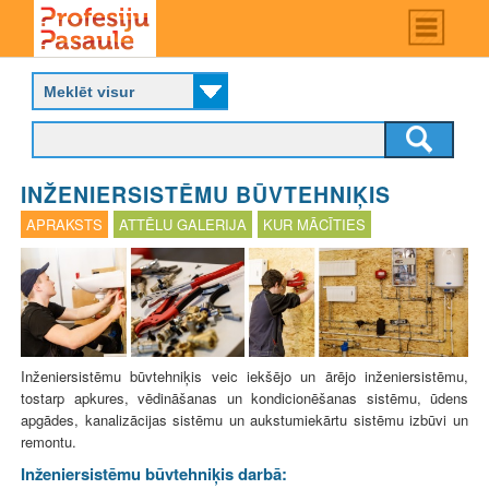
Skip
Main
menu
to
P
main
r
content
o
f
e
s
INŽENIERSISTĒMU BŪVTEHNIĶIS
i
j
APRAKSTS
ATTĒLU GALERIJA
KUR MĀCĪTIES
u
p
a
s
a
u
l
Inženiersistēmu būvtehniķis veic iekšējo un ārējo inženiersistēmu,
e
tostarp apkures, vēdināšanas un kondicionēšanas sistēmu, ūdens
apgādes, kanalizācijas sistēmu un aukstumiekārtu sistēmu izbūvi un
remontu.
Inženiersistēmu būvtehniķis darbā: