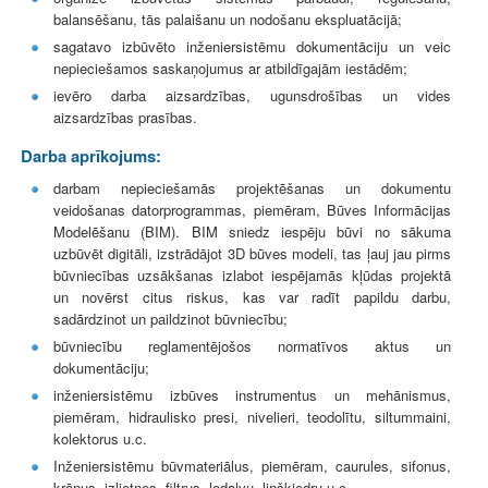
balansēšanu, tās palaišanu un nodošanu ekspluatācijā;
sagatavo izbūvēto inženiersistēmu dokumentāciju un veic
nepieciešamos saskaņojumus ar atbildīgajām iestādēm;
ievēro darba aizsardzības, ugunsdrošības un vides
aizsardzības prasības.
Darba aprīkojums:
darbam nepieciešamās projektēšanas un dokumentu
veidošanas datorprogrammas, piemēram, Būves Informācijas
Modelēšanu (BIM). BIM sniedz iespēju būvi no sākuma
uzbūvēt digitāli, izstrādājot 3D būves modeli, tas ļauj jau pirms
būvniecības uzsākšanas izlabot iespējamās kļūdas projektā
un novērst citus riskus, kas var radīt papildu darbu,
sadārdzinot un paildzinot būvniecību;
būvniecību reglamentējošos normatīvos aktus un
dokumentāciju;
inženiersistēmu izbūves instrumentus un mehānismus,
piemēram, hidraulisko presi, nivelieri, teodolītu, siltummaini,
kolektorus u.c.
Inženiersistēmu būvmateriālus, piemēram, caurules, sifonus,
krānus, izlietnes, filtrus, lodalvu, linšķiedru u.c.,