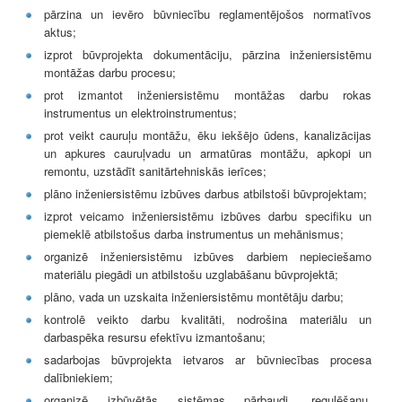
pārzina un ievēro būvniecību reglamentējošos normatīvos
aktus;
izprot būvprojekta dokumentāciju, pārzina inženiersistēmu
montāžas darbu procesu;
prot izmantot inženiersistēmu montāžas darbu rokas
instrumentus un elektroinstrumentus;
prot veikt cauruļu montāžu, ēku iekšējo ūdens, kanalizācijas
un apkures cauruļvadu un armatūras montāžu, apkopi un
remontu, uzstādīt sanitārtehniskās ierīces;
plāno inženiersistēmu izbūves darbus atbilstoši būvprojektam;
izprot veicamo inženiersistēmu izbūves darbu specifiku un
piemeklē atbilstošus darba instrumentus un mehānismus;
organizē inženiersistēmu izbūves darbiem nepieciešamo
materiālu piegādi un atbilstošu uzglabāšanu būvprojektā;
plāno, vada un uzskaita inženiersistēmu montētāju darbu;
kontrolē veikto darbu kvalitāti, nodrošina materiālu un
darbaspēka resursu efektīvu izmantošanu;
sadarbojas būvprojekta ietvaros ar būvniecības procesa
dalībniekiem;
organizē izbūvētās sistēmas pārbaudi, regulēšanu,