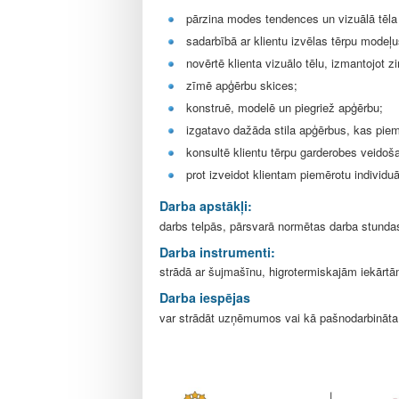
l
e
pārzina modes tendences un vizuālā tēla
sadarbībā ar klientu izvēlas tērpu modeļ
novērtē klienta vizuālo tēlu, izmantojot 
zīmē apģērbu skices;
konstruē, modelē un piegriež apģērbu;
izgatavo dažāda stila apģērbus, kas piemē
konsultē klientu tērpu garderobes veidoš
prot izveidot klientam piemērotu indivi
Darba apstākļi:
darbs telpās, pārsvarā normētas darba stundas,
Darba instrumenti:
strādā ar šujmašīnu, higrotermiskajām iekārtā
Darba iespējas
var strādāt uzņēmumos vai kā pašnodarbināta 