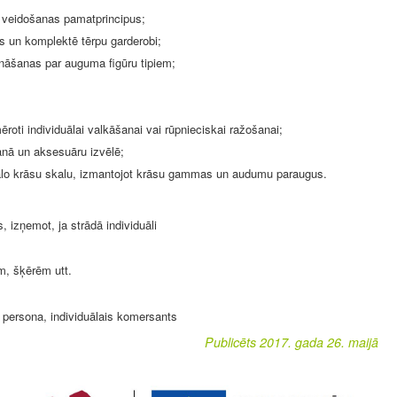
 veidošanas pamatprincipus;
us un komplektē tērpu garderobi;
zināšanas par auguma figūru tipiem;
roti individuālai valkāšanai vai rūpnieciskai ražošanai;
anā un aksesuāru izvēlē;
duālo krāsu skalu, izmantojot krāsu gammas un audumu paraugus.
 izņemot, ja strādā individuāli
m, šķērēm utt.
persona, individuālais komersants
Publicēts 2017. gada 26. maijā