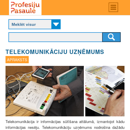
Skip
Main
menu
to
P
main
r
content
o
f
e
s
TELEKOMUNIKĀCIJU UZŅĒMUMS
i
j
APRAKSTS
u
p
a
s
a
u
l
e
Telekomunikācija ir informācijas sūtīšana attālumā, izmantojot kādu
informācijas nesēju. Telekomunikāciju uzņēmums nodrošina dažādu