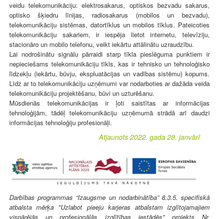
veidu telekomunikāciju: elektrosakarus, optiskos bezvadu sakarus,
optisko šķiedru līnijas, radiosakarus (mobilos un bezvadu),
telekomunikāciju sistēmas, datortīklus un mobilos tīklus. Pateicoties
telekomunikāciju sakariem, ir iespēja lietot internetu, televīziju,
stacionāro un mobilo telefonu, veikt iekārtu attālinātu uzraudzību.
Lai nodrošinātu signālu pārraidi starp tīkla pieslēguma punktiem ir
nepieciešams telekomunikāciju tīkls, kas ir tehnisko un tehnoloģisko
līdzekļu (iekārtu, būvju, ekspluatācijas un vadības sistēmu) kopums.
Līdz ar to telekomunikāciju uzņēmumi var nodarboties ar dažāda veida
telekomunikāciju projektēšanu, būvi un uzturēšanu.
Mūsdienās telekomunikācijas ir ļoti saistītas ar informācijas
tehnoloģijām, tādēļ telekomunikāciju uzņēmumā strādā arī daudzi
informācijas tehnoloģiju profesionāļi.
Atjaunots 2022. gada 28. janvārī
Darbības programmas “Izaugsme un nodarbinātība” 8.3.5. specifiskā
atbalsta mērķa "Uzlabot pieeju karjeras atbalstam izglītojamajiem
vispārējās un profesionālās izglītības iestādēs" projekts Nr.