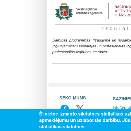
Darbības programmas “Izaugsme un nodarbināt
izglītojamajiem vispārējās un profesionālās izg
profesionālās izglītības iestādēs”.
SEKO MUMS
SAZINI
info@prof
Šī vietne izmanto sīkdatnes statistikas u
apmeklējumu un uzlabot tās darbību. Jū
statistikas sīkdatnes.
© 202