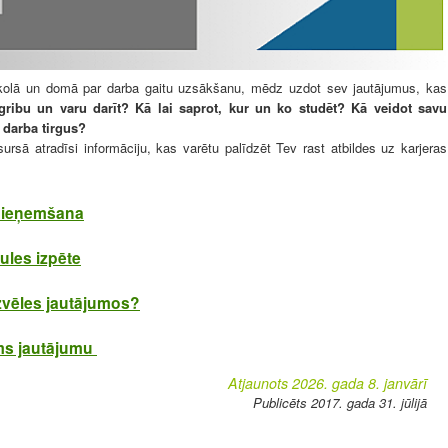
skolā un domā par darba gaitu uzsākšanu, mēdz uzdot sev jautājumus, kas
gribu un varu darīt? Kā lai saprot, kur un ko studēt? Kā veidot savu
 darba tirgus?
resursā atradīsi informāciju, kas varētu palīdzēt Tev rast atbildes uz karjeras
 pieņemšana
ules izpēte
izvēles jautājumos?
ms jautājumu
Atjaunots 2026. gada 8. janvārī
Publicēts 2017. gada 31. jūlijā