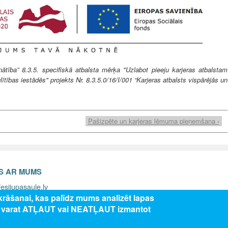
ība” 8.3.5. specifiskā atbalsta mērķa "Uzlabot pieeju karjeras atbalstam
lītības iestādēs" projekts Nr. 8.3.5.0/16/I/001 “Karjeras atbalsts vispārējās un
Pašizpēte un karjeras lēmuma pieņemšana ›
ES AR MUMS
esijupasaule.lv
zkrāšanai, kas palīdz mums analizēt lapas
s varat ATĻAUT vai NEATĻAUT izmantot
5 Valsts izglītības attīstības aģentūra, publicētā satura visas tiesības aizsar