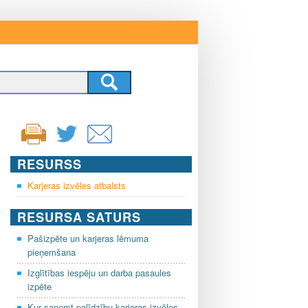
RESURSS
Karjeras izvēles atbalsts
RESURSA SATURS
Pašizpēte un karjeras lēmuma
pieņemšana
Izglītības iespēju un darba pasaules
izpēte
Kur saņemt palīdzību karjeras izvēles