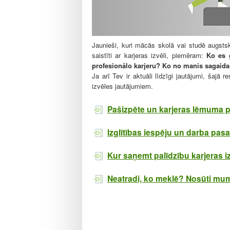
l
e
Jaunieši, kuri mācās skolā vai studē augst
saistīti ar karjeras izvēli, piemēram:
Ko es 
profesionālo karjeru? Ko no manis sagaida
Ja arī Tev ir aktuāli līdzīgi jautājumi, šajā 
izvēles jautājumiem.
Pašizpēte un karjeras lēmuma
Izglītības iespēju un darba pasa
Kur saņemt palīdzību karjeras 
Neatradi, ko meklē? Nosūti mu