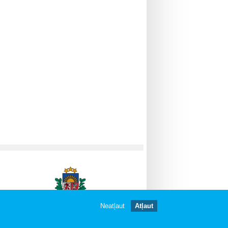
Neatļaut
Atļaut
gātas.