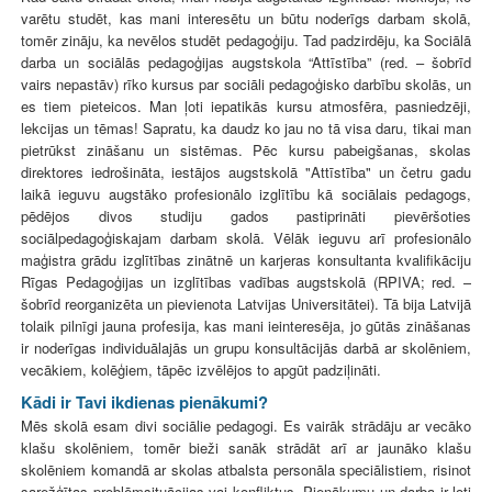
varētu studēt, kas mani interesētu un būtu noderīgs darbam skolā,
tomēr zināju, ka nevēlos studēt pedagoģiju. Tad padzirdēju, ka Sociālā
darba un sociālās pedagoģijas augstskola “Attīstība” (red. – šobrīd
vairs nepastāv) rīko kursus par sociāli pedagoģisko darbību skolās, un
es tiem pieteicos. Man ļoti iepatikās kursu atmosfēra, pasniedzēji,
lekcijas un tēmas! Sapratu, ka daudz ko jau no tā visa daru, tikai man
pietrūkst zināšanu un sistēmas. Pēc kursu pabeigšanas, skolas
direktores iedrošināta, iestājos augstskolā "Attīstība" un četru gadu
laikā ieguvu augstāko profesionālo izglītību kā sociālais pedagogs,
pēdējos divos studiju gados pastiprināti pievēršoties
sociālpedagoģiskajam darbam skolā. Vēlāk ieguvu arī profesionālo
maģistra grādu izglītības zinātnē un karjeras konsultanta kvalifikāciju
Rīgas Pedagoģijas un izglītības vadības augstskolā (RPIVA; red. –
šobrīd reorganizēta un pievienota Latvijas Universitātei). Tā bija Latvijā
tolaik pilnīgi jauna profesija, kas mani ieinteresēja, jo gūtās zināšanas
ir noderīgas individuālajās un grupu konsultācijās darbā ar skolēniem,
vecākiem, kolēģiem, tāpēc izvēlējos to apgūt padziļināti.
Kādi ir Tavi ikdienas pienākumi?
Mēs skolā esam divi sociālie pedagogi. Es vairāk strādāju ar vecāko
klašu skolēniem, tomēr bieži sanāk strādāt arī ar jaunāko klašu
skolēniem komandā ar skolas atbalsta personāla speciālistiem, risinot
sarežģītas problēmsituācijas vai konfliktus. Pienākumu un darba ir ļoti