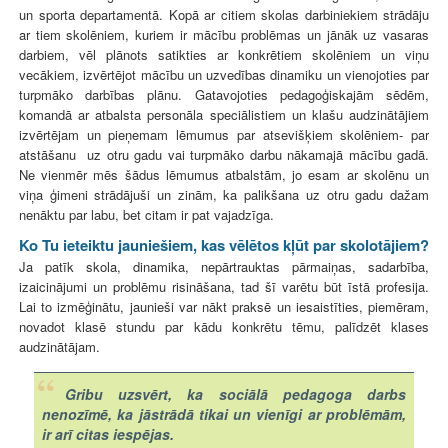
un sporta departamentā. Kopā ar citiem skolas darbiniekiem strādāju
ar tiem skolēniem, kuriem ir mācību problēmas un jānāk uz vasaras
darbiem, vēl plānots satikties ar konkrētiem skolēniem un viņu
vecākiem, izvērtējot mācību un uzvedības dinamiku un vienojoties par
turpmāko darbības plānu. Gatavojoties pedagoģiskajām sēdēm,
komandā ar atbalsta personāla speciālistiem un klašu audzinātājiem
izvērtējam un pieņemam lēmumus par atsevišķiem skolēniem- par
atstāšanu uz otru gadu vai turpmāko darbu nākamajā mācību gadā.
Ne vienmēr mēs šādus lēmumus atbalstām, jo esam ar skolēnu un
viņa ģimeni strādājuši un zinām, ka palikšana uz otru gadu dažam
nenāktu par labu, bet citam ir pat vajadzīga.
Ko Tu ieteiktu jauniešiem, kas vēlētos kļūt par skolotājiem?
Ja patīk skola, dinamika, nepārtrauktas pārmaiņas, sadarbība,
izaicinājumi un problēmu risināšana, tad šī varētu būt īstā profesija.
Lai to izmēģinātu, jaunieši var nākt praksē un iesaistīties, piemēram,
novadot klasē stundu par kādu konkrētu tēmu, palīdzēt klases
audzinātājam.
Gribu uzsvērt, ka sociālā pedagoga darbs
nenozīmē, ka jāstrādā tikai un vienīgi ar problēmām,
ir arī citas iespējas.