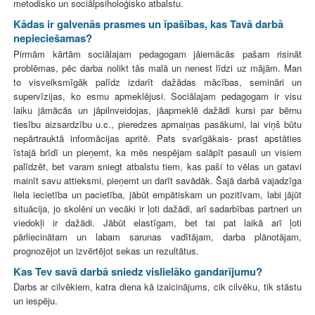
metodisko un sociālpsiholoģisko atbalstu.
Kādas ir galvenās prasmes un īpašības, kas Tavā darbā
nepieciešamas?
Pirmām kārtām sociālajam pedagogam jāiemācās pašam risināt
problēmas, pēc darba nolikt tās malā un nenest līdzi uz mājām. Man
to visveiksmīgāk palīdz izdarīt dažādas mācības, semināri un
supervīzijas, ko esmu apmeklējusi. Sociālajam pedagogam ir visu
laiku jāmācās un jāpilnveidojas, jāapmeklē dažādi kursi par bērnu
tiesību aizsardzību u.c., pieredzes apmaiņas pasākumi, lai viņš būtu
nepārtrauktā informācijas apritē. Pats svarīgākais- prast apstāties
īstajā brīdī un pieņemt, ka mēs nespējam salāpīt pasauli un visiem
palīdzēt, bet varam sniegt atbalstu tiem, kas paši to vēlas un gatavi
mainīt savu attieksmi, pieņemt un darīt savādāk. Šajā darbā vajadzīga
liela iecietība un pacietība, jābūt empātiskam un pozitīvam, labi jājūt
situācija, jo skolēni un vecāki ir ļoti dažādi, arī sadarbības partneri un
viedokļi ir dažādi. Jābūt elastīgam, bet tai pat laikā arī ļoti
pārliecinātam un labam sarunas vadītājam, darba plānotājam,
prognozējot un izvērtējot sekas un rezultātus.
Kas Tev savā darbā sniedz vislielāko gandarījumu?
Darbs ar cilvēkiem, katra diena kā izaicinājums, cik cilvēku, tik stāstu
un iespēju.