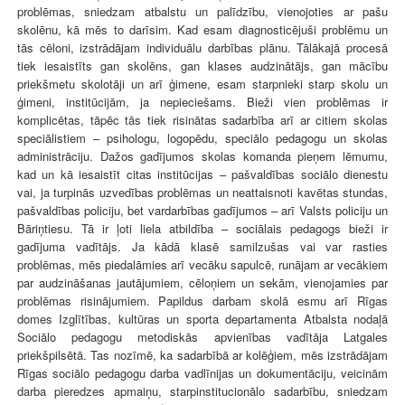
problēmas, sniedzam atbalstu un palīdzību, vienojoties ar pašu
skolēnu, kā mēs to darīsim. Kad esam diagnosticējuši problēmu un
tās cēloni, izstrādājam individuālu darbības plānu. Tālākajā procesā
tiek iesaistīts gan skolēns, gan klases audzinātājs, gan mācību
priekšmetu skolotāji un arī ģimene, esam starpnieki starp skolu un
ģimeni, institūcijām, ja nepieciešams. Bieži vien problēmas ir
komplicētas, tāpēc tās tiek risinātas sadarbība arī ar citiem skolas
speciālistiem – psihologu, logopēdu, speciālo pedagogu un skolas
administrāciju. Dažos gadījumos skolas komanda pieņem lēmumu,
kad un kā iesaistīt citas institūcijas – pašvaldības sociālo dienestu
vai, ja turpinās uzvedības problēmas un neattaisnoti kavētas stundas,
pašvaldības policiju, bet vardarbības gadījumos – arī Valsts policiju un
Bāriņtiesu. Tā ir ļoti liela atbildība – sociālais pedagogs bieži ir
gadījuma vadītājs. Ja kādā klasē samilzušas vai var rasties
problēmas, mēs piedalāmies arī vecāku sapulcē, runājam ar vecākiem
par audzināšanas jautājumiem, cēloņiem un sekām, vienojamies par
problēmas risinājumiem. Papildus darbam skolā esmu arī Rīgas
domes Izglītības, kultūras un sporta departamenta Atbalsta nodaļā
Sociālo pedagogu metodiskās apvienības vadītāja Latgales
priekšpilsētā. Tas nozīmē, ka sadarbībā ar kolēģiem, mēs izstrādājam
Rīgas sociālo pedagogu darba vadlīnijas un dokumentāciju, veicinām
darba pieredzes apmaiņu, starpinstitucionālo sadarbību, sniedzam