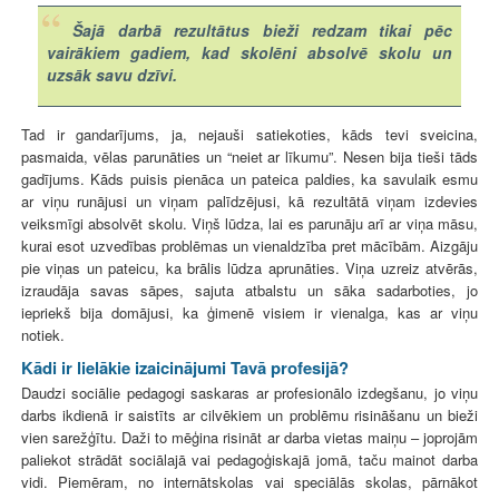
Šajā darbā rezultātus bieži redzam tikai pēc
vairākiem gadiem, kad skolēni absolvē skolu un
uzsāk savu dzīvi.
Tad ir gandarījums, ja, nejauši satiekoties, kāds tevi sveicina,
pasmaida, vēlas parunāties un “neiet ar līkumu”. Nesen bija tieši tāds
gadījums. Kāds puisis pienāca un pateica paldies, ka savulaik esmu
ar viņu runājusi un viņam palīdzējusi, kā rezultātā viņam izdevies
veiksmīgi absolvēt skolu. Viņš lūdza, lai es parunāju arī ar viņa māsu,
kurai esot uzvedības problēmas un vienaldzība pret mācībām. Aizgāju
pie viņas un pateicu, ka brālis lūdza aprunāties. Viņa uzreiz atvērās,
izraudāja savas sāpes, sajuta atbalstu un sāka sadarboties, jo
iepriekš bija domājusi, ka ģimenē visiem ir vienalga, kas ar viņu
notiek.
Kādi ir lielākie izaicinājumi Tavā profesijā?
Daudzi sociālie pedagogi saskaras ar profesionālo izdegšanu, jo viņu
darbs ikdienā ir saistīts ar cilvēkiem un problēmu risināšanu un bieži
vien sarežģītu. Daži to mēģina risināt ar darba vietas maiņu – joprojām
paliekot strādāt sociālajā vai pedagoģiskajā jomā, taču mainot darba
vidi. Piemēram, no internātskolas vai speciālās skolas, pārnākot