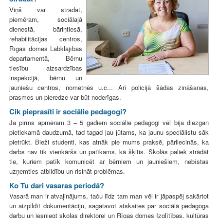
Viņš var strādāt,
piemēram, sociālajā
dienestā, bāriņtiesā,
rehabilitācijas centros,
Rīgas domes Labklājības
departamentā, Bērnu
tiesību aizsardzības
inspekcijā, bērnu un
jauniešu centros, nometnēs u.c... Arī policijā šādas zināšanas,
prasmes un pieredze var būt noderīgas.
Cik pieprasīti ir sociālie pedagogi?
Ja pirms apmēram 3 – 5 gadiem sociālie pedagogi vēl bija diezgan
pietiekamā daudzumā, tad tagad jau jūtams, ka jaunu speciālistu sāk
pietrūkt. Bieži studenti, kas atnāk pie mums praksē, pārliecinās, ka
darbs nav tik vienkāršs un patīkams, kā šķitis. Skolās paliek strādāt
tie, kuriem patīk komunicēt ar bērniem un jauniešiem, nebīstas
uzņemties atbildību un risināt problēmas.
Ko Tu dari vasaras periodā?
Vasarā man ir atvaļinājums, taču līdz tam man vēl ir jāpaspēj sakārtot
un aizpildīt dokumentāciju, sagatavot atskaites par sociālā pedagoga
darbu un iesniegt skolas direktorei un Rīgas domes Izglītības, kultūras