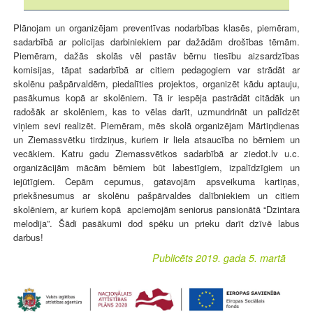
Plānojam un organizējam preventīvas nodarbības klasēs, piemēram,
sadarbībā ar policijas darbiniekiem par dažādām drošības tēmām.
Piemēram, dažās skolās vēl pastāv bērnu tiesību aizsardzības
komisijas, tāpat sadarbībā ar citiem pedagogiem var strādāt ar
skolēnu pašpārvaldēm, piedalīties projektos, organizēt kādu aptauju,
pasākumus kopā ar skolēniem. Tā ir iespēja pastrādāt citādāk un
radošāk ar skolēniem, kas to vēlas darīt, uzmundrināt un palīdzēt
viņiem sevi realizēt. Piemēram, mēs skolā organizējam Mārtiņdienas
un Ziemassvētku tirdziņus, kuriem ir liela atsaucība no bērniem un
vecākiem. Katru gadu Ziemassvētkos sadarbībā ar ziedot.lv u.c.
organizācijām mācām bērniem būt labestīgiem, izpalīdzīgiem un
iejūtīgiem. Cepām cepumus, gatavojām apsveikuma kartiņas,
priekšnesumus ar skolēnu pašpārvaldes dalībniekiem un citiem
skolēniem, ar kuriem kopā apciemojām seniorus pansionātā “Dzintara
melodija”. Šādi pasākumi dod spēku un prieku darīt dzīvē labus
darbus!
Publicēts 2019. gada 5. martā