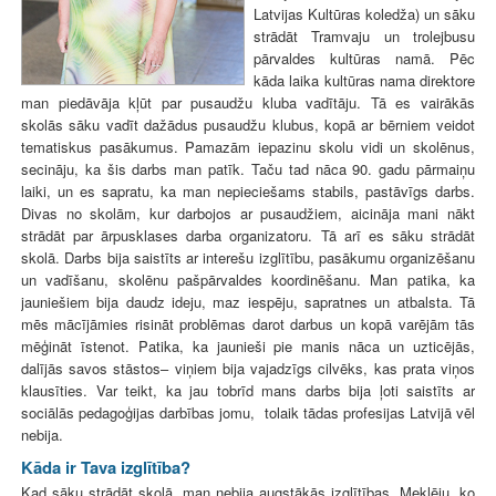
Latvijas Kultūras koledža) un sāku
strādāt Tramvaju un trolejbusu
pārvaldes kultūras namā. Pēc
kāda laika kultūras nama direktore
man piedāvāja kļūt par pusaudžu kluba vadītāju. Tā es vairākās
skolās sāku vadīt dažādus pusaudžu klubus, kopā ar bērniem veidot
tematiskus pasākumus. Pamazām iepazinu skolu vidi un skolēnus,
secināju, ka šis darbs man patīk. Taču tad nāca 90. gadu pārmaiņu
laiki, un es sapratu, ka man nepieciešams stabils, pastāvīgs darbs.
Divas no skolām, kur darbojos ar pusaudžiem, aicināja mani nākt
strādāt par ārpusklases darba organizatoru. Tā arī es sāku strādāt
skolā. Darbs bija saistīts ar interešu izglītību, pasākumu organizēšanu
un vadīšanu, skolēnu pašpārvaldes koordinēšanu. Man patika, ka
jauniešiem bija daudz ideju, maz iespēju, sapratnes un atbalsta. Tā
mēs mācījāmies risināt problēmas darot darbus un kopā varējām tās
mēģināt īstenot. Patika, ka jaunieši pie manis nāca un uzticējās,
dalījās savos stāstos– viņiem bija vajadzīgs cilvēks, kas prata viņos
klausīties. Var teikt, ka jau tobrīd mans darbs bija ļoti saistīts ar
sociālās pedagoģijas darbības jomu, tolaik tādas profesijas Latvijā vēl
nebija.
Kāda ir Tava izglītība?
Kad sāku strādāt skolā, man nebija augstākās izglītības. Meklēju, ko