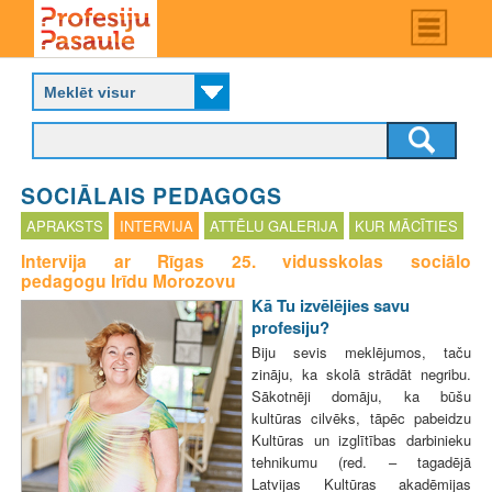
Skip
Main
menu
to
P
main
r
content
o
f
e
s
SOCIĀLAIS PEDAGOGS
i
j
APRAKSTS
INTERVIJA
ATTĒLU GALERIJA
KUR MĀCĪTIES
u
Intervija ar Rīgas 25. vidusskolas sociālo
p
pedagogu Irīdu Morozovu
a
Kā Tu izvēlējies savu
s
profesiju?
a
u
Biju sevis meklējumos, taču
l
zināju, ka skolā strādāt negribu.
e
Sākotnēji domāju, ka būšu
kultūras cilvēks, tāpēc pabeidzu
Kultūras un izglītības darbinieku
tehnikumu (red. – tagadējā
Latvijas Kultūras akadēmijas