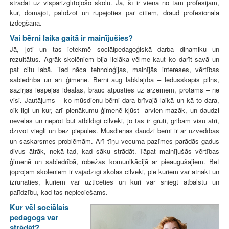
strādāt uz vispārizglītojošo skolu. Jā, šī ir viena no tām profesijām,
kur, domājot, palīdzot un rūpējoties par citiem, draud profesionālā
izdegšana.
Vai bērni laika gaitā ir mainījušies?
Jā, ļoti un tas ietekmē sociālpedagoģiskā darba dinamiku un
rezultātus. Agrāk skolēniem bija lielāka vēlme kaut ko darīt savā un
pat citu labā. Tad nāca tehnoloģijas, mainījās intereses, vērtības
sabiedrībā un arī ģimenē. Bērni aug labklājībā – ledusskapis pilns,
saziņas iespējas ideālas, brauc atpūsties uz ārzemēm, protams – ne
visi. Jautājums – ko mūsdienu bērni dara brīvajā laikā un kā to dara,
cik ilgi un kur, arī pienākumu ģimenē kļūst arvien mazāk, un daudzi
nevēlas un neprot būt atbildīgi cilvēki, jo tas ir grūti, gribam visu ātri,
dzīvot viegli un bez piepūles. Mūsdienās daudzi bērni ir ar uzvedības
un saskarsmes problēmām. Arī tīņu vecuma pazīmes parādās gadus
divus ātrāk, nekā tad, kad sāku strādāt. Tāpat mainījušās vērtības
ģimenē un sabiedrībā, robežas komunikācijā ar pieaugušajiem. Bet
joprojām skolēniem ir vajadzīgi skolas cilvēki, pie kuriem var atnākt un
izrunāties, kuriem var uzticēties un kuri var sniegt atbalstu un
palīdzību, kad tas nepieciešams.
Kur vēl sociālais
pedagogs var
strādāt?