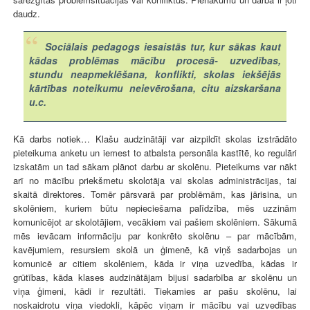
daudz.
Sociālais pedagogs iesaistās tur, kur sākas kaut
kādas problēmas mācību procesā- uzvedības,
stundu neapmeklēšana, konflikti, skolas iekšējās
kārtības noteikumu neievērošana, citu aizskaršana
u.c.
Kā darbs notiek… Klašu audzinātāji var aizpildīt skolas izstrādāto
pieteikuma anketu un iemest to atbalsta personāla kastītē, ko regulāri
izskatām un tad sākam plānot darbu ar skolēnu. Pieteikums var nākt
arī no mācību priekšmetu skolotāja vai skolas administrācijas, tai
skaitā direktores. Tomēr pārsvarā par problēmām, kas jārisina, un
skolēniem, kuriem būtu nepieciešama palīdzība, mēs uzzinām
komunicējot ar skolotājiem, vecākiem vai pašiem skolēniem. Sākumā
mēs ievācam informāciju par konkrēto skolēnu – par mācībām,
kavējumiem, resursiem skolā un ģimenē, kā viņš sadarbojas un
komunicē ar citiem skolēniem, kāda ir viņa uzvedība, kādas ir
grūtības, kāda klases audzinātājam bijusi sadarbība ar skolēnu un
viņa ģimeni, kādi ir rezultāti. Tiekamies ar pašu skolēnu, lai
noskaidrotu viņa viedokli, kāpēc viņam ir mācību vai uzvedības