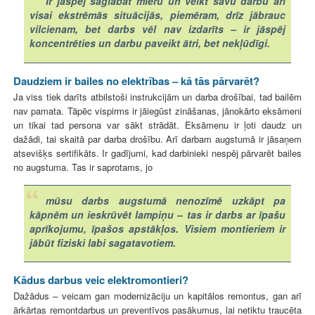
Ir jāspēj saglabāt mieru un veikt savu darbu arī
visai ekstrēmās situācijās, piemēram, drīz jābrauc
vilcienam, bet darbs vēl nav izdarīts – ir jāspēj
koncentrēties un darbu paveikt ātri, bet nekļūdīgi.
Daudziem ir bailes no elektrības – kā tās pārvarēt?
Ja viss tiek darīts atbilstoši instrukcijām un darba drošībai, tad bailēm
nav pamata. Tāpēc vispirms ir jāiegūst zināšanas, jānokārto eksāmeni
un tikai tad persona var sākt strādāt. Eksāmenu ir ļoti daudz un
dažādi, tai skaitā par darba drošību. Arī darbam augstumā ir jāsaņem
atsevišķs sertifikāts. Ir gadījumi, kad darbinieki nespēj pārvarēt bailes
no augstuma. Tas ir saprotams, jo
mūsu darbs augstumā nenozīmē uzkāpt pa
kāpnēm un ieskrūvēt lampiņu – tas ir darbs ar īpašu
aprīkojumu, īpašos apstākļos. Visiem montieriem ir
jābūt fiziski labi sagatavotiem.
Kādus darbus veic elektromontieri?
Dažādus – veicam gan modernizāciju un kapitālos remontus, gan arī
ārkārtas remontdarbus un preventīvos pasākumus, lai netiktu traucēta