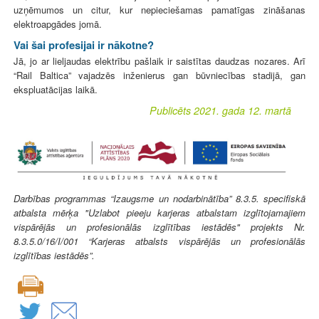
uzņēmumos un citur, kur nepieciešamas pamatīgas zināšanas
elektroapgādes jomā.
Vai šai profesijai ir nākotne?
Jā, jo ar lieljaudas elektrību pašlaik ir saistītas daudzas nozares. Arī
“Rail Baltica” vajadzēs inženierus gan būvniecības stadijā, gan
ekspluatācijas laikā.
Publicēts 2021. gada 12. martā
Darbības programmas “Izaugsme un nodarbinātība” 8.3.5. specifiskā
atbalsta mērķa "Uzlabot pieeju karjeras atbalstam izglītojamajiem
vispārējās un profesionālās izglītības iestādēs" projekts Nr.
8.3.5.0/16/I/001 “Karjeras atbalsts vispārējās un profesionālās
izglītības iestādēs”.