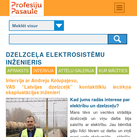
Skip
Main
menu
to
P
main
r
content
o
f
e
s
DZELZCEĻA ELEKTROSISTĒMU
i
j
INŽENIERIS
u
APRAKSTS
INTERVIJA
ATTĒLU GALERIJA
KUR MĀCĪTIES
p
a
Intervija ar Andreju Kolupajevu,
s
VAS “Latvijas dzelzceļš” kontakttīklu iecirkņa
a
ekspluatācijas inženieri
u
Kad jums radās interese par
l
elektrību un dzelzceļu?
e
Mans tēvs un vectēvs strādāja
dzelzceļā un viņu darbs bija
saistīts ar elektrību. Jau bērnībā
gāju līdzi tēvam uz darbu un viņš
mani veda ekskursijās, - stāstīja,