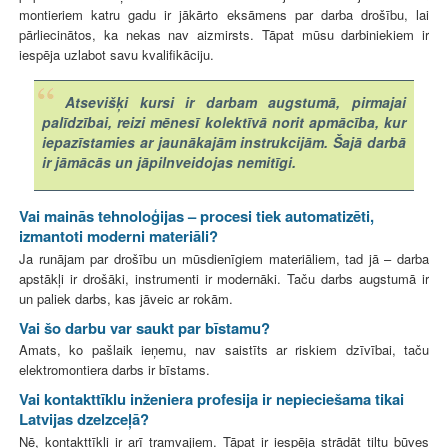
montieriem katru gadu ir jākārto eksāmens par darba drošību, lai
pārliecinātos, ka nekas nav aizmirsts. Tāpat mūsu darbiniekiem ir
iespēja uzlabot savu kvalifikāciju.
Atsevišķi kursi ir darbam augstumā, pirmajai
palīdzībai, reizi mēnesī kolektīvā norit apmācība, kur
iepazīstamies ar jaunākajām instrukcijām. Šajā darbā
ir jāmācās un jāpilnveidojas nemitīgi.
Vai mainās tehnoloģijas – procesi tiek automatizēti,
izmantoti moderni materiāli?
Ja runājam par drošību un mūsdienīgiem materiāliem, tad jā – darba
apstākļi ir drošāki, instrumenti ir modernāki. Taču darbs augstumā ir
un paliek darbs, kas jāveic ar rokām.
Vai šo darbu var saukt par bīstamu?
Amats, ko pašlaik ieņemu, nav saistīts ar riskiem dzīvībai, taču
elektromontiera darbs ir bīstams.
Vai kontakttīklu inženiera profesija ir nepieciešama tikai
Latvijas dzelzceļā?
Nē, kontakttīkli ir arī tramvajiem. Tāpat ir iespēja strādāt tiltu būves