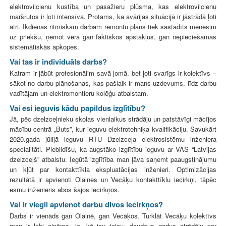
elektrovilcienu kustība un pasažieru plūsma, kas elektrovilcienu
maršrutos ir ļoti intensīva. Protams, ka avārijas situācijā ir jāstrādā ļoti
ātri. Ikdienas ritmiskam darbam remontu plāns tiek sastādīts mēnesim
uz priekšu, ņemot vērā gan faktiskos apstākļus, gan nepieciešamās
sistemātiskās apkopes.
Vai tas ir individuāls darbs?
Katram ir jābūt profesionālim savā jomā, bet ļoti svarīgs ir kolektīvs –
sākot no darbu plānošanas, kas pašlaik ir mans uzdevums, līdz darbu
vadītājam un elektromontieru kolēģu atbalstam.
Vai esi ieguvis kādu papildus izglītību?
Jā, pēc dzelzceļnieku skolas vienlaikus strādāju un patstāvīgi mācījos
mācību centrā „Buts”, kur ieguvu elektrotehniķa kvalifikāciju. Savukārt
2020.gada jūlijā ieguvu RTU Dzelzceļa elektrosistēmu inženiera
specialitāti. Piebildīšu, ka augstāko izglītību ieguvu ar VAS “Latvijas
dzelzceļš” atbalstu. Iegūtā izglītība man ļāva saņemt paaugstinājumu
un kļūt par kontakttīkla ekspluatācijas inženieri. Optimizācijas
rezultātā ir apvienoti Olaines un Vecāķu kontakttīklu iecirkņi, tāpēc
esmu inženieris abos šajos iecirkņos.
Vai ir viegli apvienot darbu divos iecirkņos?
Darbs ir vienāds gan Olainē, gan Vecāķos. Turklāt Vecāķu kolektīvs
man ir labi zināms, jo, kā jau teicu, daudzus gadus strādāju par