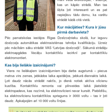
kas un kāpēc strādā. Man tas
šķita ļoti interesanti un es pat
nepieļāvu tādu domu, ka varētu
strādāt kādā citā vietā.
Kur mācījāties? Kura ir jūsu
pirmā darbavieta?
Pēc pamatskolas iestājos Rīgas Dzelzceļnieku skolā, kur ieguvu
dzelzceļa automātikas elektrosistēmas tehniķa kvalifikāciju. Uzreiz
pēc mācībām sāku strādāt VAS “Latvijas dzelzceļš”. Sākumā strādāju
elektroapgādes Vecāķu kontakttīklu iecirknī par kontakttīklu
elektromontieri.
Kas bija lielākie izaicinājumi?
Viens no lielākajiem izaicinājumiem bija darbs augstumā – piecus
metrus virs zemes, jebkādos laika apstākļos, jebkurā diennakts laikā.
Ļoti daudz nācās strādāt naktīs, jo dienā notiek aktīva vilcienu
kustība. Kontakttīklu remonta vai pilnveides laikā jāatslēdz
elektropadeve, kas nozīmē, ka elektrovilcieni nevar kursēt. Piebildīšu,
ka elektrovilcienu kontakttīklos spriegums ir 3000 voltu – tas ir ļoti
daudz. Apkalpojām arī 10 000 voltu līnijas.