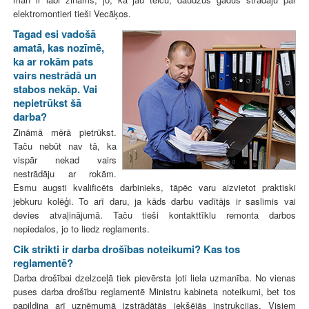
elektromontieri tieši Vecāķos.
Tagad esi vadošā
amatā, kas nozīmē,
ka ar rokām pats
vairs nestrādā un
stabos nekāp. Vai
nepietrūkst šā
darba?
Zināmā mērā pietrūkst.
Taču nebūt nav tā, ka
vispār nekad vairs
nestrādāju ar rokām.
Esmu augsti kvalificēts darbinieks, tāpēc varu aizvietot praktiski
jebkuru kolēģi. To arī daru, ja kāds darbu vadītājs ir saslimis vai
devies atvaļinājumā. Taču tieši kontakttīklu remonta darbos
nepiedalos, jo to liedz reglaments.
Cik strikti ir darba drošības noteikumi? Kas tos
reglamentē?
Darba drošībai dzelzceļā tiek pievērsta ļoti liela uzmanība. No vienas
puses darba drošību reglamentē Ministru kabineta noteikumi, bet tos
papildina arī uzņēmumā izstrādātās iekšējās instrukcijas. Visiem