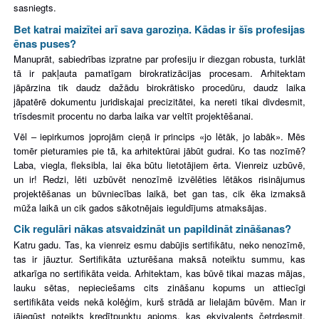
sasniegts.
Bet katrai maizītei arī sava garoziņa. Kādas ir šīs profesijas
ēnas puses?
Manuprāt, sabiedrības izpratne par profesiju ir diezgan robusta, turklāt
tā ir pakļauta pamatīgam birokratizācijas procesam. Arhitektam
jāpārzina tik daudz dažādu birokrātisko procedūru, daudz laika
jāpatērē dokumentu juridiskajai precizitātei, ka nereti tikai divdesmit,
trīsdesmit procentu no darba laika var veltīt projektēšanai.
Vēl – iepirkumos joprojām cieņā ir princips «jo lētāk, jo labāk». Mēs
tomēr pieturamies pie tā, ka arhitektūrai jābūt gudrai. Ko tas nozīmē?
Laba, viegla, fleksibla, lai ēka būtu lietotājiem ērta. Vienreiz uzbūvē,
un ir! Redzi, lēti uzbūvēt nenozīmē izvēlēties lētākos risinājumus
projektēšanas un būvniecības laikā, bet gan tas, cik ēka izmaksā
mūža laikā un cik gados sākotnējais ieguldījums atmaksājas.
Cik regulāri nākas atsvaidzināt un papildināt zināšanas?
Katru gadu. Tas, ka vienreiz esmu dabūjis sertifikātu, neko nenozīmē,
tas ir jāuztur. Sertifikāta uzturēšana maksā noteiktu summu, kas
atkarīga no sertifikāta veida. Arhitektam, kas būvē tikai mazas mājas,
lauku sētas, nepieciešams cits zināšanu kopums un attiecīgi
sertifikāta veids nekā kolēģim, kurš strādā ar lielajām būvēm. Man ir
jāiegūst noteikts kredītpunktu apjoms, kas ekvivalents četrdesmit,