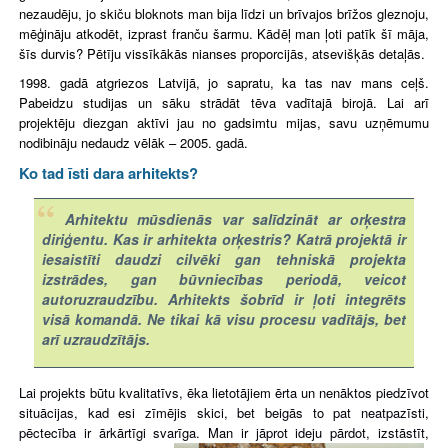
nezaudēju, jo skiču bloknots man bija līdzi un brīvajos brīžos gleznoju,
mēģināju atkodēt, izprast franču šarmu. Kādēļ man ļoti patīk šī māja,
šīs durvis? Pētīju vissīkākās nianses proporcijās, atsevišķās detaļās.
1998. gadā atgriezos Latvijā, jo sapratu, ka tas nav mans ceļš.
Pabeidzu studijas un sāku strādāt tēva vadītajā birojā. Lai arī
projektēju diezgan aktīvi jau no gadsimtu mijas, savu uzņēmumu
nodibināju nedaudz vēlāk – 2005. gadā.
Ko tad īsti dara arhitekts?
Arhitektu mūsdienās var salīdzināt ar orķestra
diriģentu. Kas ir arhitekta orķestris? Katrā projektā ir
iesaistīti daudzi cilvēki gan tehniskā projekta
izstrādes, gan būvniecības periodā, veicot
autoruzraudzību. Arhitekts šobrīd ir ļoti integrēts
visā komandā. Ne tikai kā visu procesu vadītājs, bet
arī uzraudzītājs.
Lai projekts būtu kvalitatīvs, ēka lietotājiem ērta un nenāktos piedzīvot
situācijas, kad esi zīmējis skici, bet beigās to pat neatpazīsti,
pēctecība ir ārkārtīgi svarīga. Man ir jāprot ideju pārdot, izstāstīt,