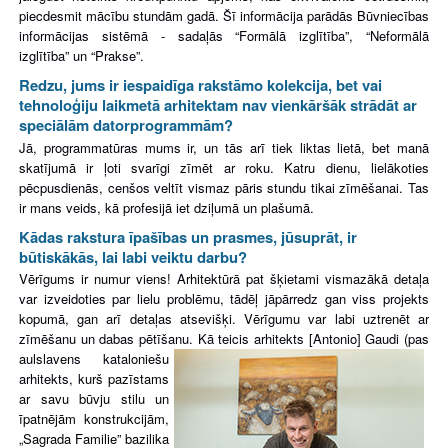
piecdesmit mācību stundām gadā. Šī informācija parādās Būvniecības
informācijas sistēmā - sadaļās “Formālā izglītība”, “Neformālā
izglītība” un “Prakse”.
Redzu, jums ir iespaidīga rakstāmo kolekcija, bet vai
tehnoloģiju laikmetā arhitektam nav vienkāršāk strādāt ar
speciālām datorprogrammām?
Jā, programmatūras mums ir, un tās arī tiek liktas lietā, bet manā
skatījumā ir ļoti svarīgi zīmēt ar roku. Katru dienu, lielākoties
pēcpusdienās, cenšos veltīt vismaz pāris stundu tikai zīmēšanai. Tas
ir mans veids, kā profesijā iet dziļumā un plašumā.
Kādas rakstura īpašības un prasmes, jūsuprāt, ir
būtiskākā
s, lai labi veiktu darbu?
Vērīgums ir numur viens! Arhitektūrā pat šķietami vismazākā detaļa
var izveidoties par lielu problēmu, tādēļ jāpārredz gan viss projekts
kopumā, gan arī detaļas atsevišķi. Vērīgumu var labi uztrenēt ar
zīmēšanu un dabas pētīšanu. Kā teicis arhitekts [Antonio] Gaudi (pas
aulslavens kataloniešu
arhitekts, k
urš pazīstams
ar savu būvju stilu un
īpatnējām konstrukcijām,
„Sagrada Familie” bazilika