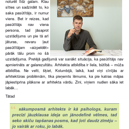
noturēt līdz galam. Klau
sīties un sadzirdēt to, ko
saka pasūtītājs, ir numur
viens. Bet ir reizes, kad
pasūtītājs nav viena
persona, tad jāsaprot
uzstādījums un pie tā arī
jāturas, nevaru ļaut
pasūtītājam «aizpeldēt»
pārāk tālu prom no šā
uzstādījuma. Pretējā gadījumā var sanākt situācija, ka pasūtītājs nav
apmierināts ar galarezultātu. Arhitekta atbildība ir liela, būtībā – mūža
atbildība. Ne velti,
šķiet,
Kolumbijā, laikā, kad viņi cīnījās ar
arhitektūras problēmām, tika pieņemts lēmums, ka pie katras mājas
jāpiestiprina plāksne ar arhitekta vārdu. Zini, viņiem nudien sāka iet
labāk…
Tātad
sākumposmā arhitekts ir kā psihologs, kuram
precīzi jāuzklausa ideja un jānodefinē vēlmes, tad
seko skiču tapšanas posms, kad ļoti daudz zīmēju –
jo vairāk ar roku, jo labāk.