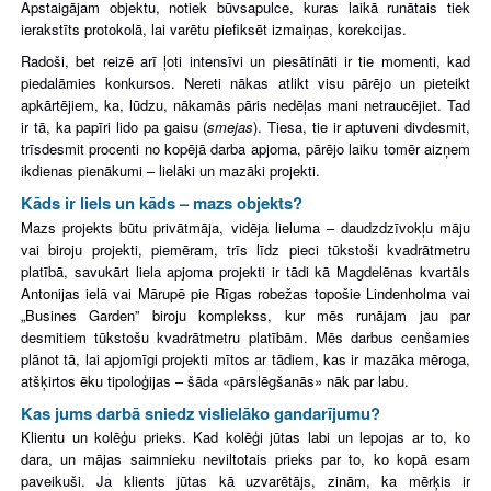
Apstaigājam objektu, notiek būvsapulce, kuras laikā runātais tiek
ierakstīts protokolā, lai varētu piefiksēt izmaiņas, korekcijas.
Radoši, bet reizē arī ļoti intensīvi un piesātināti ir tie momenti, kad
piedalāmies konkursos. Nereti nākas atlikt visu pārējo un pieteikt
apkārtējiem, ka, lūdzu, nākamās pāris nedēļas mani netraucējiet. Tad
ir tā, ka papīri lido pa gaisu (
smejas
). Tiesa, tie ir aptuveni divde
smit,
trīsdesmit procenti no kopējā darba apjoma, pārējo laiku tomēr aizņem
ikdienas pienākumi – lielāki un mazāki projekti.
Kāds ir liels un kāds – mazs objekts?
Mazs projekts būtu privātmāja, vidēja lieluma – daudzdzīvokļu māju
vai biroju
projekti, piemēram, trīs līdz pieci tūkstoši kvadrātmetru
platībā, savukārt liela apjoma projekti ir tādi kā Magdelēnas kvartāls
Antonijas ielā vai Mārupē pie Rīgas robežas topošie Lindenholma vai
„Busines Garden” biroju komplekss, kur
mēs runājam jau par
desmitiem tūkstošu kvadrātmetru platībām. Mēs darbus cenšamies
plānot tā, lai apjomīgi projekti mītos ar tādiem, kas ir mazāka mēroga,
atšķirtos ēku tipoloģijas – šāda «pārslēgšanās» nāk par labu.
Kas jums darbā sniedz vislielāko gandarījumu?
Klientu un kolēģu prieks. Kad kolēģi jūtas labi un lepojas ar to, ko
dara, un mājas saimnieku neviltotais prieks par to, ko kopā esam
paveikuši. Ja klients jūtas kā uzvarētājs, zinām, ka mērķis ir