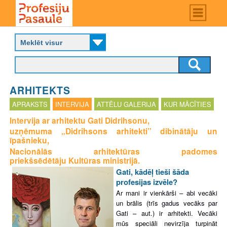
Skip
Main
menu
to
P
main
r
content
o
f
e
s
ARHITEKTS
i
j
APRAKSTS
INTERVIJA
ATTĒLU GALERIJA
KUR MĀCĪTIES
u
Intervija ar arhitektu Gati Didrihsonu,
p
uzņēmuma „Didrihsons arhitekti” dibinātāju un
a
īpašnieku,
s
Nacionālās arhitektūras padomes
a
priekšsēdētāju Kultūras ministrijā.
u
Gati, kādēļ tieši šāda
l
profesijas izvēle?
e
Ar mani ir vienkārši – abi vecāki
un brālis (trīs gadus vecāks par
Gati – aut.) ir arhitekti. Vecāki
mūs
speciāli nevirzīja turpināt