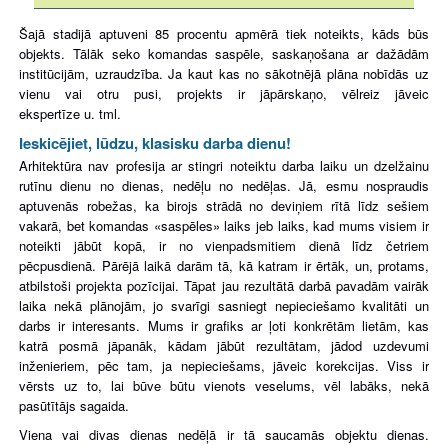
Šajā stadijā aptuveni 85 procentu apmērā tiek noteikts, kāds būs
objekts. Tālāk seko komandas saspēle, saskaņošana ar dažādām
institūcijām, uzraudzība. Ja kaut kas no sākotnējā plāna nobīdās uz
vienu vai otru pusi, projekts ir jāpārskaņo, vēlreiz jāveic
ekspertīze u. tml.
Ieskicējiet, lūdzu, klasisku darba dienu!
Arhitektūra nav profesija ar stingri noteiktu darba laiku un dzelžainu
rutīnu dienu no dienas, nedēļu no nedēļas. Jā, esmu nospraudis
aptuvenās robežas, ka birojs strādā no deviņiem rītā līdz sešiem
vakarā, bet komandas «saspēles» laiks jeb laiks, kad mums visi
em ir
noteikti jābūt kopā, ir no vienpadsmitiem dienā līdz četriem
pēcpusdienā. Pārējā laikā darām tā, kā katram ir ērtāk, un, protams,
atbilstoši projekta pozīcijai.
Tāpat jau rezultātā darbā pavadām vairāk
laika nekā plānojām, jo svarīgi sasniegt nepieciešamo kvalitāti un
darbs ir interesants.
Mums ir grafiks ar ļoti konkrētām lietām, kas
katrā posmā jāpanāk, kādam jābūt rezultātam, jādod uzdevumi
inženieriem, pēc tam, ja nepieciešams, jāveic korekcijas. Viss ir
vērsts uz to, lai būve būtu vienots veselums, vēl labāks, nekā
pasūtītājs sagaida.
Viena vai divas dienas nedēļā ir tā saucamās objektu dienas.