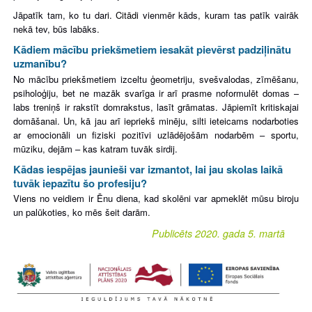
Jāpatīk tam, ko tu dari.
Citādi
vienmēr kāds, kuram tas patīk vairāk
nekā tev, būs labāks.
Kādiem mā
cību priekšmetiem iesakāt pievērst padziļinātu
uzmanību?
No mācību priekšmetiem izceltu ģeometriju, svešvalodas, zīmēšanu,
psiholoģiju, bet ne mazāk svarīga ir arī prasme noformulēt domas –
labs treniņš ir rakstīt domrakstus, lasīt grāmatas. Jāpiemīt kritiskajai
domāšanai. Un, kā jau arī iepriekš minēju, silti ieteicams nodarboties
ar emocionāli un fiziski pozitīvi uzlādējošām nodarbēm – sportu,
mūziku, dejām – kas katram tuvāk sirdij.
Kādas iespējas jau
nieši var izmantot, lai jau skolas laikā
tuvāk iepazītu šo profesiju?
Viens no veidiem ir Ēnu diena, kad skolēni var apmeklēt mūsu biroju
un palūkoties, ko mēs šeit darām.
Publicēts 2020. gada 5. martā