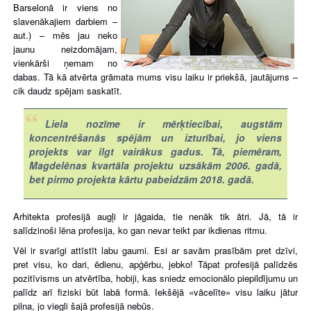
Barselonā
ir viens no
slavenākajiem darbiem –
aut.) – mēs jau neko
jaunu neizdomājam,
vienkārši ņemam no
dabas. Tā kā atvērta grāmata mums visu laiku ir priekšā, jautājums –
cik daudz spējam saskatīt.
Liela nozīme ir mērķ
tiecībai, augstām
koncentrēšanās spējām un izturībai, jo viens
projekts var ilgt vairākus gadus. Tā, piemēram,
Magdelēnas kvartāla projektu uzsākām 2006. gadā,
bet pirmo projekta kārtu pabeidzām 2018. gadā.
Arhitekta profesijā augļi ir jāgaida, tie nenāk tik ātri. Jā, tā ir
salīdzinoši lēna profesija, ko gan nevar teikt par ikdienas ritmu.
Vēl ir svarīgi attīstīt labu gaumi. Esi ar savām prasībām pret dzīvi,
pret visu, ko dari, ēdienu, apģērbu, jebko! Tāpat profesijā palīdzēs
pozitīvisms un atvērtība, hobiji, kas sniedz emocionālo piepildījumu un
palīdz arī fiziski būt labā formā. Iekšējā «vācelīte» v
i
su
laiku jātur
pilna, jo viegli šajā profesijā nebūs.