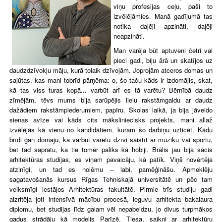
viņu profesijas ceļu, paši to
izvēlējāmies. Manā gadījumā tas
notika daļēji apzināti, daļēji
neapzināti.
Man varēja būt aptuveni četri vai
pieci gadi, biju ārā un skatījos uz
daudzdzīvokļu māju, kurā tolaik dzīvojām. Joprojām atceros domas un
sajūtas, kas mani tobrīd pārņēma: o, šo taču kāds ir izdomājis, skat,
kā tas viss turas kopā... varbūt arī es tā varētu?
Bērnībā daudz
zīmējām, tēvs mums bija sarūpējis lielu rakstāmgaldu ar daudz
dažādiem rakstāmpiederumiem, papīru. Skolas laikā, ja bija jāveido
sienas avīze vai kāds cits māksliniecisks projekts, mani allaž
izvēlējās kā
vienu no kandidātiem
,
kuram šo darbiņu uzticēt. Kādu
brīdi gan domāju, ka varbūt varētu dzīvi saistīt ar mūziku vai sportu,
bet tad sapratu, ka tie tomēr paliks kā hobiji. Brālis jau bija sācis
arhitektūras studijas, es viņam pavaicāju, kā patīk. Viņš novērtēja
atzinīgi, un tad es nolēmu – labi, pamēģināšu. Apmeklēju
sagatavošanās kursus Rīgas Tehniskajā universitātē un pēc tam
veiksmīgi iestājos Arhitektūras fakultātē. Pirmie trīs studiju gadi
aizritēja ļoti intensīvā mācību procesā, ieguvu
arhitekta bakalaura
diplomu, bet studijas līdz galam vēl nepabeidzu, jo divus turpmākos
gadus strādāju kā modelis Parīzē. Tiesa, saikni ar arhitektūru