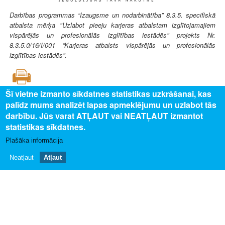
Darbības programmas “Izaugsme un nodarbinātība” 8.3.5. specifiskā
atbalsta mērķa "Uzlabot pieeju karjeras atbalstam izglītojamajiem
vispārējās un profesionālās izglītības iestādēs" projekts Nr.
8.3.5.0/16/I/001 “Karjeras atbalsts vispārējās un profesionālās
izglītības iestādēs”.
Šī vietne izmanto sīkdatnes statistikas uzkrāšanai, kas
palīdz mums analizēt lapas apmeklējumu un uzlabot tās
SAISTĪTAIS SATURS
darbību. Jūs varat ATĻAUT vai NEATĻAUT izmantot
statistikas sīkdatnes.
Uz profesijas aprakstu
Plašāka informācija
PAR MUMS
Neatļaut
Atļaut
Par profesiju pasauli
Privātuma politika
Piekļūstamības paziņojums
Sīkdatņu izmantošana