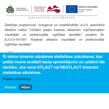
Darbības programmas “Izaugsme un nodarbinātība” 8.3.5. specifiskā
atbalsta mērķa "Uzlabot pieeju karjeras atbalstam izglītojamajiem
vispārējās un profesionālās izglītības iestādēs" projekts Nr.
8.3.5.0/16/I/001 “Karjeras atbalsts vispārējās un profesionālās
izglītības iestādēs”.
Šī vietne izmanto sīkdatnes statistikas uzkrāšanai, kas
palīdz mums analizēt lapas apmeklējumu un uzlabot tās
darbību. Jūs varat ATĻAUT vai NEATĻAUT izmantot
statistikas sīkdatnes.
SAISTĪTAIS SATURS
Plašāka informācija
Uz profesijas aprakstu
Neatļaut
Atļaut
PAR MUMS
Par profesiju pasauli
Privātuma politika