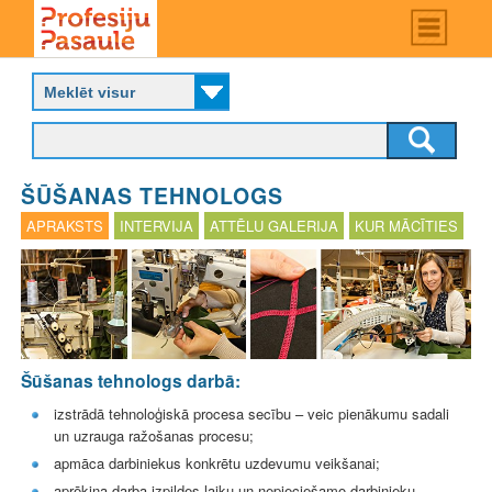
Skip
Main
menu
to
P
main
r
content
o
f
e
s
ŠŪŠANAS TEHNOLOGS
i
j
APRAKSTS
INTERVIJA
ATTĒLU GALERIJA
KUR MĀCĪTIES
u
p
a
s
a
u
l
Šūšanas tehnologs darbā:
e
izstrādā tehnoloģiskā procesa secību – veic pienākumu sadali
un uzrauga ražošanas procesu;
apmāca darbiniekus konkrētu uzdevumu veikšanai;
aprēķina darba izpildes laiku un nepieciešamo darbinieku