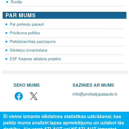
Šuvējs
PAR MUMS
Par profesiju pasauli
Privātuma politika
Piekļūstamības paziņojums
Sīkdatņu izmantošana
ESF Karjeras atbalsta projekts
SEKO MUMS
SAZINIES AR MUMS
info@profesijupasaule.lv
Šī vietne izmanto sīkdatnes statistikas uzkrāšanai, kas
palīdz mums analizēt lapas apmeklējumu un uzlabot tās
darbību. Jūs varat ATĻAUT vai NEATĻAUT izmantot