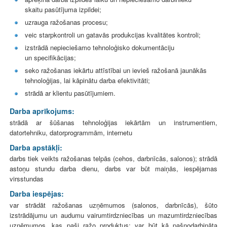
skaitu pasūtījuma izpildei;
uzrauga ražošanas procesu;
veic starpkontroli un gatavās produkcijas kvalitātes kontroli;
izstrādā nepieciešamo tehnoloģisko dokumentāciju
un specifikācijas;
seko ražošanas iekārtu attīstībai un ievieš ražošanā jaunākās
tehnoloģijas, lai kāpinātu darba efektivitāti;
strādā ar klientu pasūtījumiem.
Darba aprīkojums:
strādā ar šūšanas tehnoloģijas iekārtām un instrumentiem,
datortehniku, datorprogrammām, internetu
Darba apstākļi:
darbs tiek veikts ražošanas telpās (cehos, darbnīcās, salonos); strādā
astoņu stundu darba dienu, darbs var būt maiņās, iespējamas
virsstundas
Darba iespējas:
var strādāt ražošanas uzņēmumos (salonos, darbnīcās), šūto
izstrādājumu un audumu vairumtirdzniecības un mazumtirdzniecības
uzņēmumos, kas paši ražo produktus; var būt kā pašnodarbināta