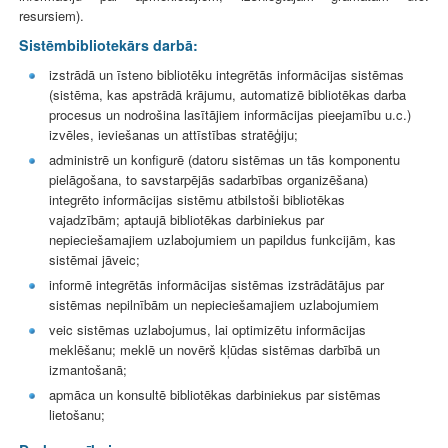
resursiem).
Sistēmbibliotekārs darbā:
izstrādā un īsteno bibliotēku integrētās informācijas sistēmas
(sistēma, kas apstrādā krājumu, automatizē bibliotēkas darba
procesus un nodrošina lasītājiem informācijas pieejamību u.c.)
izvēles, ieviešanas un attīstības stratēģiju;
administrē un konfigurē (datoru sistēmas un tās komponentu
pielāgošana, to savstarpējās sadarbības organizēšana)
integrēto informācijas sistēmu atbilstoši bibliotēkas
vajadzībām; aptaujā bibliotēkas darbiniekus par
nepieciešamajiem uzlabojumiem un papildus funkcijām, kas
sistēmai jāveic;
informē integrētās informācijas sistēmas izstrādātājus par
sistēmas nepilnībām un nepieciešamajiem uzlabojumiem
veic sistēmas uzlabojumus, lai optimizētu informācijas
meklēšanu; meklē un novērš kļūdas sistēmas darbībā un
izmantošanā;
apmāca un konsultē bibliotēkas darbiniekus par sistēmas
lietošanu;