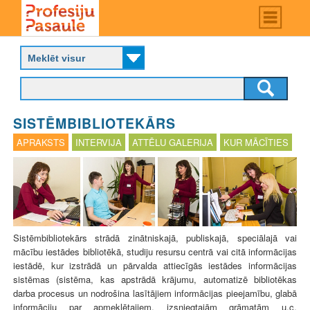
Skip
Main
menu
to
P
main
r
content
o
f
e
s
SISTĒMBIBLIOTEKĀRS
i
j
APRAKSTS
INTERVIJA
ATTĒLU GALERIJA
KUR MĀCĪTIES
u
p
a
s
a
u
l
Sistēmbibliotekārs strādā zinātniskajā, publiskajā, speciālajā vai
e
mācību iestādes bibliotēkā, studiju resursu centrā vai citā informācijas
iestādē, kur izstrādā un pārvalda attiecīgās iestādes informācijas
sistēmas (sistēma, kas apstrādā krājumu, automatizē bibliotēkas
darba procesus un nodrošina lasītājiem informācijas pieejamību, glabā
informāciju par apmeklētajiem, izsniegtajām grāmatām u.c.