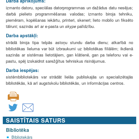
Darba aprīkojums:
izmanto datoru, speciālas datorprogrammas un dažādus datu nesējus;
darbā pielieto programmēšanas valodas; izmanto biroja tehniku,
piemēram, kopēšanas iekārtu, printeri, skeneri; lieto mobilo un fiksēto
tālruni; sazinās arī ar e-pasta un
skype
palīdzību.
Darba apstākļi:
strādā biroja tipa telpās astoņu stundu darba dienu; atkarībā no
bibliotēkas lieluma var būt izbraukumi uz bibliotēkas filiālēm; ikdienā
sazinās ar sistēmas lietotājiem, gan klātienē, gan pa telefonu vai e-
pastu, spēj izskaidrot sarežģītus tehniskus risinājumus.
Darba iespējas:
sistēmbibliotekārs var strādāt lielās publiskajās un specializētajās
bibliotēkās, kā arī augstskolu bibliotēkās, un informācijas centros.
SAISTĪTAIS SATURS
Bibliotēka
Bibliotekārs