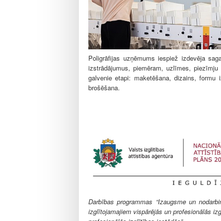
l
e
Poligrāfijas uzņēmums iespiež izdevēja saga
izstrādājumus, piemēram, uzlīmes, piezīmju 
galvenie etapi: maketēšana, dizains, formu 
brošēšana.
Darbības programmas “Izaugsme un nodarbināt
izglītojamajiem vispārējās un profesionālās izg