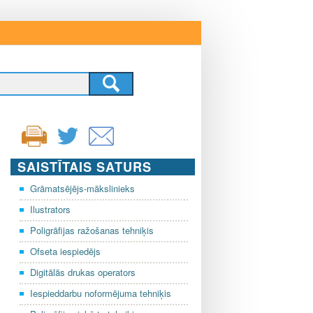
SAISTĪTAIS SATURS
Grāmatsējējs-mākslinieks
Ilustrators
Poligrāfijas ražošanas tehniķis
Ofseta iespiedējs
Digitālās drukas operators
Iespieddarbu noformējuma tehniķis