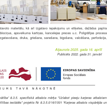
tavoto materiālu, kā arī izgatavo iepakojumu un etiķetes, dažādus papīra
blociņus, apsveikuma kartiņas, kancelejas preces u.c. Poligrāfijas procesa
izgatavošana, druka, griešana, sanešana, bigošana, valcēšana, perforācija,
Atjaunots 2025. gada 16. aprīlī
Publicēts 2022. gada 31. janvārī
ība” 8.3.5. specifiskā atbalsta mērķa "Uzlabot pieeju karjeras atbalstam
lītības iestādēs" projekts Nr. 8.3.5.0/16/I/001 “Karjeras atbalsts vispārējās un