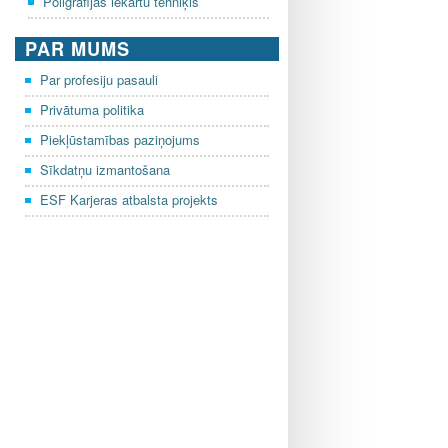
Poligrāfijas iekārtu tehniķis
PAR MUMS
Par profesiju pasauli
Privātuma politika
Piekļūstamības paziņojums
Sīkdatņu izmantošana
ESF Karjeras atbalsta projekts