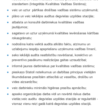
standartiem (Integrētās Kvalitātes Vadības Sistēma);
veic un uztur pārtikas drošības vadības sistēmu uzņēmumā;
plāno un veic iekšējos auditus degvielas uzpildes stacijās;
atbalsta un konsultē darbiniekus kvalitātes vadības
jautājumos;
sagatavo un uztur uzņēmumā kvalitātes ievērošanas kārtības
rokasgrāmatu;
nodrošina katra veiktā audita atklāto faktu, atzinumu un
uzlabojumu iespēju apspriešanu uzņēmuma vadības līmenī,
seko iekšējā audita neatbilstību novēršanai, korektīvo un
preventīvo pasākumu realizācijas gaitas uzraudzībai;
informē jaunos darbiniekus par kvalitātes vadības sistēmu;
pieskaņo Statoil noteikumus un darbības principus vietējām
likumdošanas prasībām attiecībā uz veselību, drošību un
vides aizsardzību;
veic darbinieku minimālo higiēnas prasību apmācību;
apseko organizācijas darba vidi un novērtē riskus darba
vietās;veic auditu degvielas uzpildes stacijās ar regularitāti -
vismaz vienu reizi gadā katrā degvielas uzpildes stacijā.