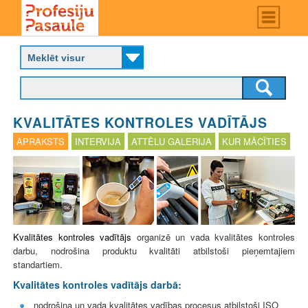
Skip
Main
menu
to
P
main
r
content
o
f
e
s
KVALITĀTES KONTROLES VADĪTĀJS
i
j
APRAKSTS
INTERVIJA
ATTĒLU GALERIJA
KUR MĀCĪTIES
u
p
a
s
a
u
l
Kvalitātes kontroles vadītājs
organizē un vada kvalitātes kontroles
e
darbu, nodrošina produktu kvalitāti atbilstoši pieņemtajiem
standartiem.
Kvalitātes kontroles vadītājs darbā:
nodrošina un vada kvalitātes vadības procesus atbilstoši ISO