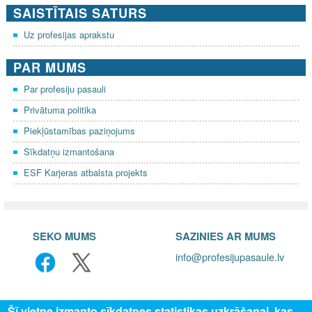
SAISTĪTAIS SATURS
Uz profesijas aprakstu
PAR MUMS
Par profesiju pasauli
Privātuma politika
Piekļūstamības paziņojums
Sīkdatņu izmantošana
ESF Karjeras atbalsta projekts
SEKO MUMS
SAZINIES AR MUMS
info@profesijupasaule.lv
Šī vietne izmanto sīkdatnes statistikas uzkrāšanai, kas