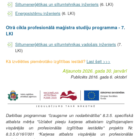
Siltumenerģētikas un siltumtehnikas inženieris
(6. LKI)
Energosistēmu inženieris
(6. LKI)
Otrā cikla profesionālā maģistra studiju programma - 7.
LKI
Siltumenerģētikas un siltumtehnikas vadošais inženieris
(7.
LKI)
Kā izvēlēties piemērotāko izglītības iestādi?
Lasi šeit >>>
Atjaunots 2026. gada 30. janvārī
Publicēts 2016. gada 6. oktobrī
Darbības programmas “Izaugsme un nodarbinātība” 8.3.5. specifiskā
atbalsta mērķa "Uzlabot pieeju karjeras atbalstam izglītojamajiem
vispārējās un profesionālās izglītības iestādēs" projekts Nr.
8.3.5.0/16/I/001 “Karjeras atbalsts vispārējās un profesionālās