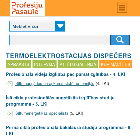
Skip
Main
menu
to
P
main
r
content
o
f
e
s
TERMOELEKTROSTACIJAS DISPEČERS
i
j
APRAKSTS
INTERVIJA
ATTĒLU GALERIJA
KUR MĀCĪTIES
u
Profesionālā vidējā izglītība pēc pamatizglītības - 4. LKI
p
a
Siltumapgādes un apkures sistēmu tehniķis
(4. LKI)
s
a
Īsā cikla profesionālās augstākās izglītības studiju
u
programma - 5. LKI
l
e
Siltumenerģētikas speciālists
(5. LKI)
Pirmā cikla profesionālā bakalaura studiju programma - 6.
LKI