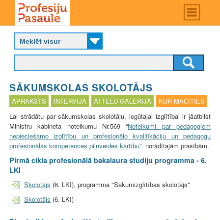
Skip
Main
menu
to
P
main
r
content
o
f
e
s
SĀKUMSKOLAS SKOLOTĀJS
i
j
APRAKSTS
INTERVIJA
ATTĒLU GALERIJA
KUR MĀCĪTIES
u
Lai strādātu par sākumskolas skolotāju, iegūtajai izglītībai ir jāatbilst
p
Ministru kabineta noteikumu Nr.569 “
Noteikumi par pedagogiem
a
nepieciešamo izglītību un profesionālo kvalifikāciju un pedagogu
s
profesionālās kompetences pilnveides kārtību
” norādītajām prasībām.
a
u
Pirmā cikla profesionālā bakalaura studiju programma - 6.
l
LKI
e
Skolotājs
(6. LKI), programma "Sākumizglītības skolotājs"
Skolotājs
(6. LKI)