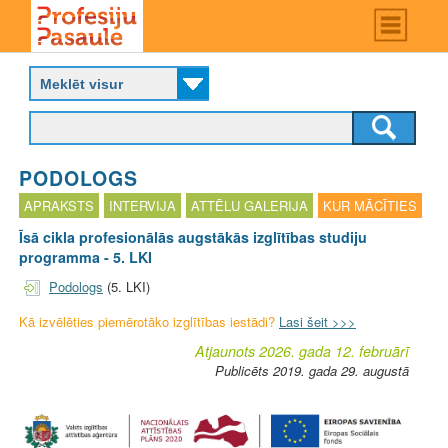
Skip
Main
menu
to
P
main
r
content
o
f
e
s
PODOLOGS
i
j
APRAKSTS
INTERVIJA
ATTĒLU GALERIJA
KUR MĀCĪTIES
u
Īsā cikla profesionālās augstākās izglītības studiju
p
programma - 5. LKI
a
s
Podologs
(5. LKI)
a
u
Kā izvēlēties piemērotāko izglītības iestādi?
Lasi šeit >>>
l
Atjaunots 2026. gada 12. februārī
e
Publicēts 2019. gada 29. augustā