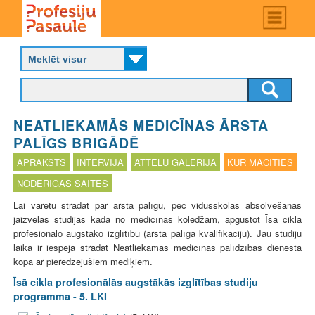
Skip
Main
menu
to
P
main
r
content
o
f
e
s
NEATLIEKAMĀS MEDICĪNAS ĀRSTA
i
j
PALĪGS BRIGĀDĒ
u
APRAKSTS
INTERVIJA
ATTĒLU GALERIJA
KUR MĀCĪTIES
p
a
NODERĪGAS SAITES
s
Lai varētu strādāt par ārsta palīgu, pēc vidusskolas absolvēšanas
a
jāizvēlas studijas kādā no medicīnas koledžām, apgūstot Īsā cikla
u
profesionālo augstāko izglītību (ārsta palīga kvalifikāciju). Jau studiju
l
laikā ir iespēja strādāt Neatliekamās medicīnas palīdzības dienestā
e
kopā ar pieredzējušiem mediķiem.
Īsā cikla profesionālās augstākās izglītības studiju
programma - 5. LKI