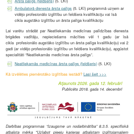
Ārsta palīgs (feldšeris)
(5. LKI)
Ambulatorā dienesta ārsta palīgs
(5. LKI) programmā uzņem ar
vidējo profesionālo izglītību un feldšera kvalifikāciju vai īsā
cikla augstāko izglītību un ārsta palīga kvalifikāciju
Lai varētu strādāt par Neatliekamās medicīnas palīdzības dienesta
brigādes vadītāju, nepieciešams mācīties vēl 1 gadu (ar īsā
cikla profesionālo augstāko izglītību un ārsta palīga kvalifikāciju) vai 2
gadi (ar vidējo profesionālo izglītību un feldšera kvalifikāciju), apgūstot
specialitāti “Neatliekamās medicīnas ārsta palīgs”.
Neatliekamās medicīnas ārsta palīgs (feldšeris)
(5. LKI)
Kā izvēlēties piemērotāko izglītības iestādi?
Lasi šeit >>>
Atjaunots 2026. gada 12. februārī
Publicēts 2018. gada 14. decembrī
Darbības programmas “Izaugsme un nodarbinātība” 8.3.5. specifiskā
atbalsta mērķa "Uzlabot pieeju karjeras atbalstam izglītojamajiem