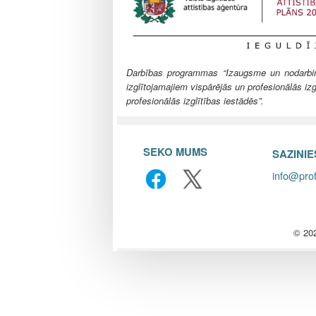
l
e
Darbības programmas “Izaugsme un nodarbināt
izglītojamajiem vispārējās un profesionālās izg
profesionālās izglītības iestādēs”.
SEKO MUMS
SAZINI
info@prof
© 202