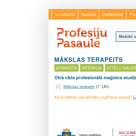
Uz sākumu
Nozares
Darbavietas
Pro
P
r
MĀKSLAS TERAPEITS
o
APRAKSTS
INTERVIJA
ATTĒLU GALER
f
e
Otrā cikla profesionālā maģistra studi
s
Mākslas terapeits
(7. LKI)
i
j
Kā izvēlēties piemērotāko izglītības iestādi?
L
u
p
a
s
a
u