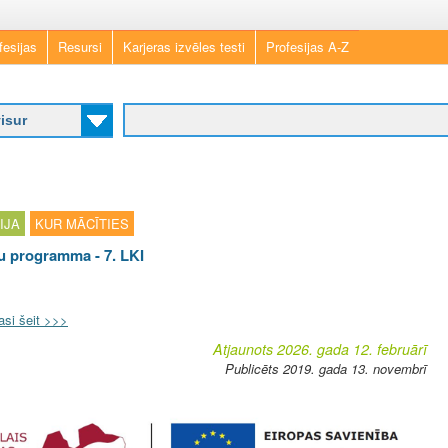
Skip
fesijas
Resursi
Karjeras izvēles testi
Profesijas A-Z
to
main
content
IJA
KUR MĀCĪTIES
ju programma - 7. LKI
asi šeit >>>
Atjaunots 2026. gada 12. februārī
Publicēts 2019. gada 13. novembrī