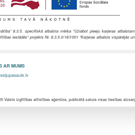
ība” 8.3.5. specifiskā atbalsta mērķa "Uzlabot pieeju karjeras atbalstam
lītības iestādēs" projekts Nr. 8.3.5.0/16/I/001 “Karjeras atbalsts vispārējās un
ES AR MUMS
esijupasaule.lv
5 Valsts izglītības attīstības aģentūra, publicētā satura visas tiesības aizsar