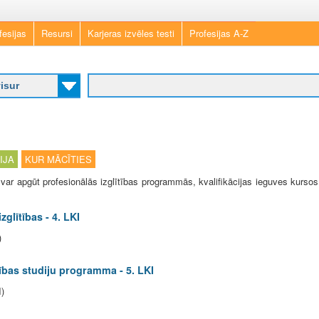
Skip
fesijas
Resursi
Karjeras izvēles testi
Profesijas A-Z
to
main
content
IJA
KUR MĀCĪTIES
r apgūt profesionālās izglītības programmās, kvalifikācijas ieguves kursos
zglītības - 4. LKI
)
tības studiju programma - 5. LKI
I)