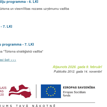
diju programma - 6. LKI
 tūrisma un viesmīlības nozares uzņēmumu vadība
- 7. LKI
ju programma - 7. LKI
a "Tūrisma stratēģiskā vadība"
asi šeit >>>
Atjaunots 2026. gada 9. februārī
Publicēts 2012. gada 14. novembrī