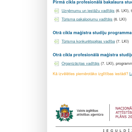
l
Pirmā cikla profesionālā bakalaura stu
e
Uzņēmumu un iestāžu vadītājs
(6. LKI),
Tūrisma pakalpojumu vadītājs
(6. LKI)
Otrā cikla maģistra studiju programma 
Tūrisma konkurētspējas vadība
(7. LKI)
Otrā cikla profesionālā maģistra studi
Organizācijas vadītājs
(7. LKI), programm
Kā izvēlēties piemērotāko izglītības iestādi?
L