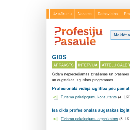
Uz sākumu
Nozares
Darbavietas
Pro
P
r
GIDS
o
APRAKSTS
INTERVIJA
ATTĒLU GALER
f
e
Gidam nepieciešamās zināšanas un prasmes va
s
un augstākās izglītības programmās.
i
Profesionālā vidējā izglītība pēc pamati
j
u
Tūrisma pakalpojumu konsultants
(4. LKI
p
a
Īsā cikla profesionālās augstākās izglī
s
a
Tūrisma pakalpojumu organizators
(5. LK
u