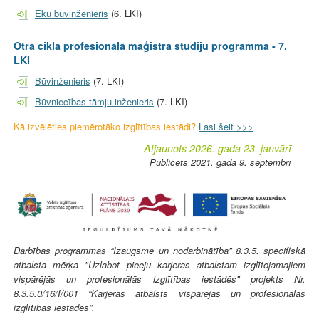
Ēku būvinženieris
(6. LKI)
Otrā cikla profesionālā maģistra studiju programma - 7.
LKI
Būvinženieris
(7. LKI)
Būvniecības tāmju inženieris
(7. LKI)
Kā izvēlēties piemērotāko izglītības iestādi?
Lasi šeit >>>
Atjaunots 2026. gada 23. janvārī
Publicēts 2021. gada 9. septembrī
Darbības programmas “Izaugsme un nodarbinātība” 8.3.5. specifiskā
atbalsta mērķa "Uzlabot pieeju karjeras atbalstam izglītojamajiem
vispārējās un profesionālās izglītības iestādēs" projekts Nr.
8.3.5.0/16/I/001 “Karjeras atbalsts vispārējās un profesionālās
izglītības iestādēs”.