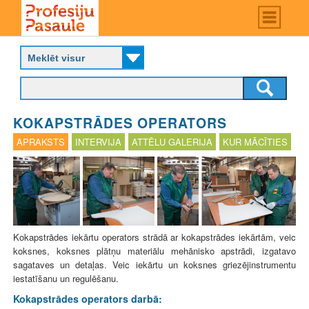
Skip
Main
menu
to
P
main
r
content
o
f
e
s
KOKAPSTRĀDES OPERATORS
i
j
APRAKSTS
INTERVIJA
ATTĒLU GALERIJA
KUR MĀCĪTIES
u
p
a
s
a
u
l
Kokapstrādes iekārtu operators strādā ar kokapstrādes iekārtām, veic
e
koksnes, koksnes plātņu materiālu mehānisko apstrādi, izgatavo
sagataves un detaļas. Veic iekārtu un koksnes griezējinstrumentu
iestatīšanu un regulēšanu.
Kokapstrādes operators darbā: