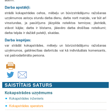
Darba apstākļi:
strādā kokapstrādes cehos, mēbeļu un būvizstrādājumu ražošanas
uzņēmumos astoņu stundu darba dienu, darbs norit maiņās, var būt arī
virsstundas, ja pasūtījums jāizpilda noteiktos termiņos; jāstrādā,
stāvot kājās; darbs ir bīstams, jāievēro darba drošības noteikumi;
darba telpās ir dažādi putekļi, skaidas.
Darba iespējas:
var strādāt kokapstrādes, mēbeļu un būvizstrādājumu ražošanas
uzņēmumos, galdniecības darbnīcās vai kā individuālais komersants,
vai pašnodarbināta persona.
SAISTĪTAIS SATURS
Kokapstrādes uzņēmums
Kokapstrādes inženieris
Kokapstrādes operators