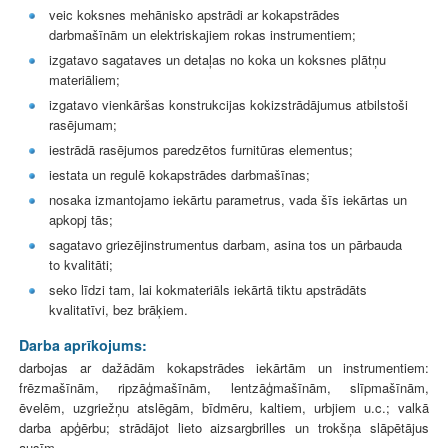
veic koksnes mehānisko apstrādi ar kokapstrādes
darbmašīnām un elektriskajiem rokas instrumentiem;
izgatavo sagataves un detaļas no koka un koksnes plātņu
materiāliem;
izgatavo vienkāršas konstrukcijas kokizstrādājumus atbilstoši
rasējumam;
iestrādā rasējumos paredzētos furnitūras elementus;
iestata un regulē kokapstrādes darbmašīnas;
nosaka izmantojamo iekārtu parametrus, vada šīs iekārtas un
apkopj tās;
sagatavo griezējinstrumentus darbam, asina tos un pārbauda
to kvalitāti;
seko līdzi tam, lai kokmateriāls iekārtā tiktu apstrādāts
kvalitatīvi, bez brāķiem.
Darba aprīkojums:
darbojas ar dažādām kokapstrādes iekārtām un instrumentiem:
frēzmašīnām, ripzāģmašīnām, lentzāģmašīnām, slīpmašīnām,
ēvelēm, uzgriežņu atslēgām, bīdmēru, kaltiem, urbjiem u.c.; valkā
darba apģērbu; strādājot lieto aizsargbrilles un trokšņa slāpētājus
ausīm.