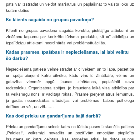
pats var izstrādāt un veidot maršrutus un paplašināt to valstu loku uz
kurām doties.
Ko klients sagaida no grupas pavadoņa?
Klienti no grupas pavadoņa sagaida korektu, pieklājīgu attieksmi un
zināšanu kopumu par konkrēto tūrisma produktu, kā arī atbildīgu un
izpalīdzīgu attieksmi neordinārās vai problēmsituācijās.
Kādas prasmes, īpašības ir nepieciešamas, lai labi veiktu
šo darbu?
Nepieciešama patiesa vēlme strādāt ar cilvēkiem un to labā, pacietība
un spēja pieņemt katru cilvēku, kāds viņš ir. Zinātkāre, vēlme un
gatavība vienmēr apgūt jaunas zināšanas, paplašināt savu
redzesloku. Organizatora spējas, jo brauciena laikā visa atbildība par
tā veiksmīgu norisi ir vadītāja rokās. Prasme pieņemt ātrus lēmumus,
ja gadās neparedzētas situācijas vai problēmas. Labas psihologa
dotības un vēl, un vēl.......
Kas dod prieku un gandarījumu šajā darbā?
Prieku un gandarījumu sniedz katrs no tūristu puses izskanējis patiess
„Paldies!”, veiksmīgi novadīts un pozitīvām emocijām piepildīts
brauciens un katrs ceļotājs ,kas atgriežas atkal ,lai dotos jaunos