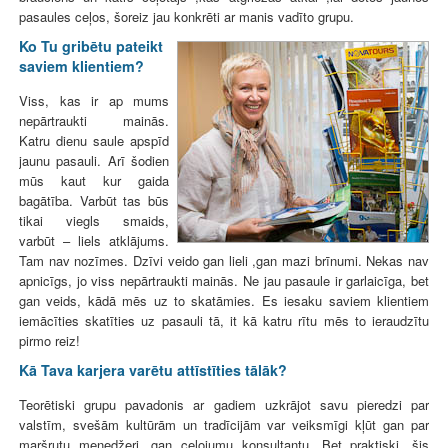
pasaules ceļos, šoreiz jau konkrēti ar manis vadīto grupu.
Ko Tu gribētu pateikt
saviem klientiem?
Viss, kas ir ap mums
nepārtraukti mainās.
Katru dienu saule apspīd
jaunu pasauli. Arī šodien
mūs kaut kur gaida
bagātība. Varbūt tas būs
tikai viegls smaids,
varbūt – liels atklājums.
Tam nav nozīmes. Dzīvi veido gan lieli ,gan mazi brīnumi. Nekas nav
apnicīgs, jo viss nepārtraukti mainās. Ne jau pasaule ir garlaicīga, bet
gan veids, kādā mēs uz to skatāmies. Es iesaku saviem klientiem
iemācīties skatīties uz pasauli tā, it kā katru rītu mēs to ieraudzītu
pirmo reiz!
Kā Tava karjera varētu attīstīties tālāk?
Teorētiski grupu pavadonis ar gadiem uzkrājot savu pieredzi par
valstīm, svešām kultūrām un tradīcijām var veiksmīgi kļūt gan par
maršrutu menedžeri, gan ceļojumu konsultantu. Bet praktiski, šis