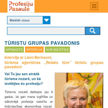
Skip
Main
menu
to
P
main
r
content
o
f
e
s
TŪRISTU GRUPAS PAVADONIS
i
j
APRAKSTS
INTERVIJA
KUR MĀCĪTIES
u
Intervija ar Lieni Bernsoni,
p
tūrisma aģentūras „Relaks tūre” tūristu grupas
a
pavadoni
s
a
Vai Tu jau sen strādā
u
tūrisma nozarē, un kā
l
izvēlējies šo profesiju?
e
Tūrisma nozarē darbojos jau 9
gadus, lai gan mana izglītība un
sākotnējā profesija saistīta ar
tirdzniecības ekonomikas nozari.