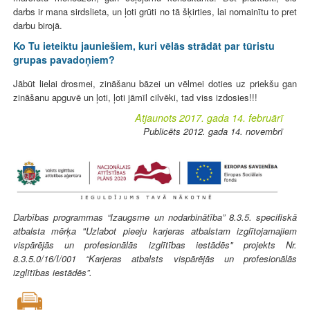
darbs ir mana sirdslieta, un ļoti grūti no tā šķirties, lai nomainītu to pret
darbu birojā.
Ko Tu ieteiktu jauniešiem, kuri vēlās strādāt par tūristu
grupas pavadoņiem?
Jābūt lielai drosmei, zināšanu bāzei un vēlmei doties uz priekšu gan
zināšanu apguvē un ļoti, ļoti jāmīl cilvēki, tad viss izdosies!!!
Atjaunots 2017. gada 14. februārī
Publicēts 2012. gada 14. novembrī
Darbības programmas “Izaugsme un nodarbinātība” 8.3.5. specifiskā
atbalsta mērķa "Uzlabot pieeju karjeras atbalstam izglītojamajiem
vispārējās un profesionālās izglītības iestādēs" projekts Nr.
8.3.5.0/16/I/001 “Karjeras atbalsts vispārējās un profesionālās
izglītības iestādēs”.