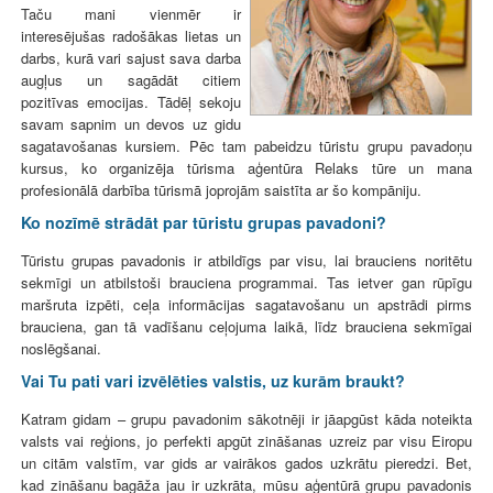
Taču mani vienmēr ir
interesējušas radošākas lietas un
darbs, kurā vari sajust sava darba
augļus un sagādāt citiem
pozitīvas emocijas. Tādēļ sekoju
savam sapnim un devos uz gidu
sagatavošanas kursiem. Pēc tam pabeidzu tūristu grupu pavadoņu
kursus, ko organizēja tūrisma aģentūra Relaks tūre un mana
profesionālā darbība tūrismā joprojām saistīta ar šo kompāniju.
Ko nozīmē strādāt par tūristu grupas pavadoni?
Tūristu grupas pavadonis ir atbildīgs par visu, lai brauciens noritētu
sekmīgi un atbilstoši brauciena programmai. Tas ietver gan rūpīgu
maršruta izpēti, ceļa informācijas sagatavošanu un apstrādi pirms
brauciena, gan tā vadīšanu ceļojuma laikā, līdz brauciena sekmīgai
noslēgšanai.
Vai Tu pati vari izvēlēties valstis, uz kurām braukt?
Katram gidam – grupu pavadonim sākotnēji ir jāapgūst kāda noteikta
valsts vai reģions, jo perfekti apgūt zināšanas uzreiz par visu Eiropu
un citām valstīm, var gids ar vairākos gados uzkrātu pieredzi. Bet,
kad zināšanu bagāža jau ir uzkrāta, mūsu aģentūrā grupu pavadonis