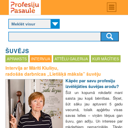
Skip
Main
menu
to
P
main
r
content
o
f
e
s
ŠUVĒJS
i
j
APRAKSTS
INTERVIJA
ATTĒLU GALERIJA
KUR MĀCĪTIES
u
Intervija ar Mārīti Kiuliņu,
p
radošās darbnīcas „Lietišķā māksla” šuvēju
a
s
Kāpēc par savu profesiju
a
izvēlējāties šuvējas arodu?
u
Šūt un kopumā rokdarbi mani
l
saista jau kopš bērnības. Šķiet,
e
šūt sāku jau aptuveni 5 gadu
vecumā, tolaik apģērbu visas
savas lelles – viņām tērpus gan
šuvu, gan adīju. Un interese par
rokdarbiem nemazinājās. Tāpēc