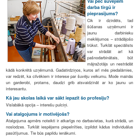
Vai pēc šuvējiem
darba tirgū ir
pieprasījums?
Cik ir dzirdēts, tad
šūšanas uzņēmumi ir
jaunu darbinieku
meklējumos – strādājošo
trūkst. Turklāt speciālists
var strādāt arī kā
pašnodarbinātais, būt
mājražotājs un nestrādāt
kādā konkrētā uzņēmumā. Gadatirdziņos, kuros arī mēs piedalāmies,
var redzēt, ka cilvēkiem ir interese par šuvēju veikumu. Mode mainās
un garderobi, protams, daudzi grib atsvaidzināt ar ko jaunu un
interesantu.
Kā jau skolas laikā var sākt iepazīt šo profesiju?
Vislabākā opcija – interešu pulciņi.
Vai atalgojums ir motivējošs?
Atalgojuma apmērs noteikti ir atkarīgs no darbavietas, kurā strādā, un
noslodzes. Turklāt iespējams piepelnīties, izpildot kādus individuālus
pasūtījumus. Tie būs papildu ienākumi.