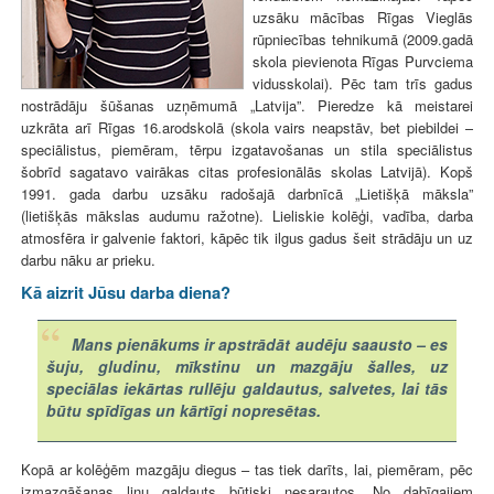
uzsāku mācības Rīgas Vieglās
rūpniecības tehnikumā (2009.gadā
skola pievienota Rīgas Purvciema
vidusskolai). Pēc tam trīs gadus
nostrādāju šūšanas uzņēmumā „Latvija”. Pieredze kā meistarei
uzkrāta arī Rīgas 16.arodskolā (skola vairs neapstāv, bet piebildei –
speciālistus, piemēram, tērpu izgatavošanas un stila speciālistus
šobrīd sagatavo vairākas citas profesionālās skolas Latvijā). Kopš
1991. gada darbu uzsāku radošajā darbnīcā „Lietišķā māksla”
(lietišķās mākslas audumu ražotne). Lieliskie kolēģi, vadība, darba
atmosfēra ir galvenie faktori, kāpēc tik ilgus gadus šeit strādāju un uz
darbu nāku ar prieku.
Kā aizrit Jūsu darba diena?
Mans pienākums ir apstrādāt audēju saausto – es
šuju, gludinu, mīkstinu un mazgāju šalles, uz
speciālas iekārtas rullēju galdautus, salvetes, lai tās
būtu spīdīgas un kārtīgi nopresētas.
Kopā ar kolēģēm mazgāju diegus – tas tiek darīts, lai, piemēram, pēc
izmazgāšanas linu galdauts būtiski nesarautos. No dabīgajiem