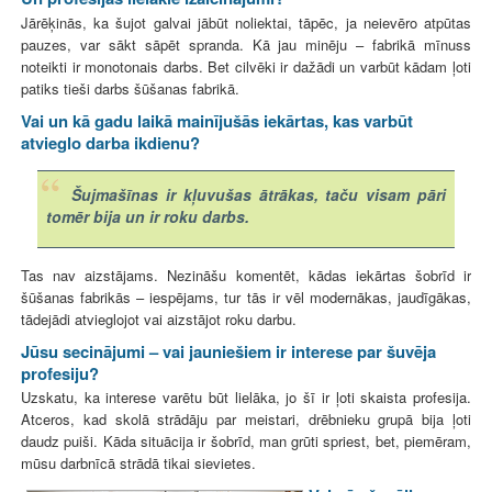
Jārēķinās, ka šujot galvai jābūt noliektai, tāpēc, ja neievēro atpūtas
pauzes, var sākt sāpēt spranda. Kā jau minēju – fabrikā mīnuss
noteikti ir monotonais darbs. Bet cilvēki ir dažādi un varbūt kādam ļoti
patiks tieši darbs šūšanas fabrikā.
Vai un kā gadu laikā mainījušās iekārtas, kas varbūt
atvieglo darba ikdienu?
Šujmašīnas ir kļuvušas ātrākas, taču visam pāri
tomēr bija un ir roku darbs.
Tas nav aizstājams. Nezināšu komentēt, kādas iekārtas šobrīd ir
šūšanas fabrikās – iespējams, tur tās ir vēl modernākas, jaudīgākas,
tādejādi atvieglojot vai aizstājot roku darbu.
Jūsu secinājumi – vai jauniešiem ir interese par šuvēja
profesiju?
Uzskatu, ka interese varētu būt lielāka, jo šī ir ļoti skaista profesija.
Atceros, kad skolā strādāju par meistari, drēbnieku grupā bija ļoti
daudz puiši. Kāda situācija ir šobrīd, man grūti spriest, bet, piemēram,
mūsu darbnīcā strādā tikai sievietes.