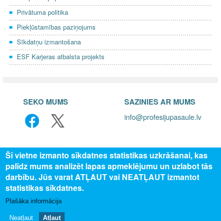
Privātuma politika
Piekļūstamības paziņojums
Sīkdatņu izmantošana
ESF Karjeras atbalsta projekts
SEKO MUMS
SAZINIES AR MUMS
info@profesijupasaule.lv
Šī vietne izmanto sīkdatnes statistikas uzkrāšanai, kas
palīdz mums analizēt lapas apmeklējumu un uzlabot tās
darbību. Jūs varat ATĻAUT vai NEATĻAUT izmantot
statistikas sīkdatnes.
Plašāka informācija
© 2025 Valsts izglītības attīstības aģentūra, publicētā satura visas
tiesības aizsargātas.
Neatļaut
Atļaut