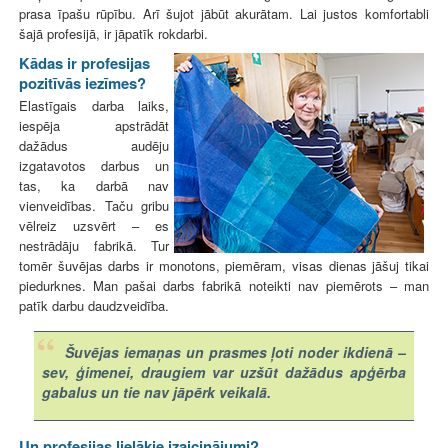
prasa īpašu rūpību. Arī šujot jābūt akurātam. Lai justos komfortabli
šajā profesijā, ir jāpatīk rokdarbi.
Kādas ir profesijas
pozitīvās iezīmes?
Elastīgais darba laiks,
iespēja apstrādāt
dažādus audēju
izgatavotos darbus un
tas, ka darbā nav
vienveidības. Taču gribu
vēlreiz uzsvērt – es
nestrādāju fabrikā. Tur
tomēr šuvējas darbs ir monotons, piemēram, visas dienas jāšuj tikai
piedurknes. Man pašai darbs fabrikā noteikti nav piemērots – man
patīk darbu daudzveidība.
Šuvējas iemaņas un prasmes ļoti noder ikdienā –
sev, ģimenei, draugiem var uzšūt dažādus apģērba
gabalus un tie nav jāpērk veikalā.
Un profesijas lielākie izaicinājumi?