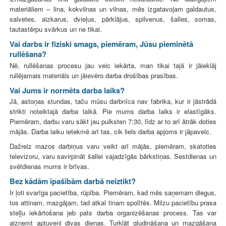
materiāliem – lina, kokvilnas un vilnas, mēs izgatavojam galdautus,
salvetes, aizkarus, dvieļus, pārklājus, spilvenus, šalles, somas,
tautastērpu svārkus un ne tikai.
Vai darbs ir fiziski smags, piemēram, Jūsu pieminētā
rullēšana?
Nē, rullēšanas procesu jau veic iekārta, man tikai tajā ir jāieklāj
rullējamais materiāls un jāievēro darba drošības prasības.
Vai Jums ir normēts darba laiks?
Jā, astoņas stundas, taču mūsu darbnīca nav fabrika, kur ir jāstrādā
strikti noteiktajā darba laikā. Pie mums darba laiks ir elastīgāks.
Piemēram, darbu varu sākt jau pulksten 7:30, līdz ar to arī ātrāk doties
mājās. Darba laiku ietekmē arī tas, cik liels darba apjoms ir jāpaveic.
Dažreiz mazos darbiņus varu veikt arī mājās, piemēram, skatoties
televizoru, varu savirpināt šallei vajadzīgās bārkstiņas. Sestdienas un
svētdienas mums ir brīvas.
Bez kādām īpašībām darbā neiztikt?
Ir ļoti svarīga pacietība, rūpība. Piemēram, kad mēs saņemam diegus,
tos attinam, mazgājam, tad atkal tinam spolītēs. Milzu pacietību prasa
steļļu iekārtošana jeb pats darba organizēšanas process. Tas var
aizņemt aptuveni divas dienas. Turklāt gludināšana un mazgāšana