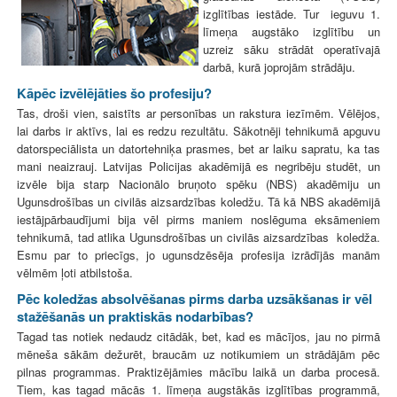
izglītības iestāde. Tur ieguvu 1.
līmeņa augstāko izglītību un
uzreiz sāku strādāt operatīvajā
darbā, kurā joprojām strādāju.
Kāpēc izvēlējāties šo profesiju?
Tas, droši vien, saistīts ar personības un rakstura iezīmēm. Vēlējos,
lai darbs ir aktīvs, lai es redzu rezultātu. Sākotnēji tehnikumā apguvu
datorspeciālista un datortehniķa prasmes, bet ar laiku sapratu, ka tas
mani neaizrauj. Latvijas Policijas akadēmijā es negribēju studēt, un
izvēle bija starp Nacionālo bruņoto spēku (NBS) akadēmiju un
Ugunsdrošības un civilās aizsardzības koledžu. Tā kā NBS akadēmijā
iestājpārbaudījumi bija vēl pirms maniem noslēguma eksāmeniem
tehnikumā, tad atlika Ugunsdrošības un civilās aizsardzības koledža.
Esmu par to priecīgs, jo ugunsdzēsēja profesija izrādījās manām
vēlmēm ļoti atbilstoša.
Pēc koledžas absolvēšanas pirms darba uzsākšanas ir vēl
stažēšanās un praktiskās nodarbības?
Tagad tas notiek nedaudz citādāk, bet, kad es mācījos, jau no pirmā
mēneša sākām dežurēt, braucām uz notikumiem un strādājām pēc
pilnas programmas. Praktizējāmies mācību laikā un darba procesā.
Tiem, kas tagad mācās 1. līmeņa augstākās izglītības programmā,