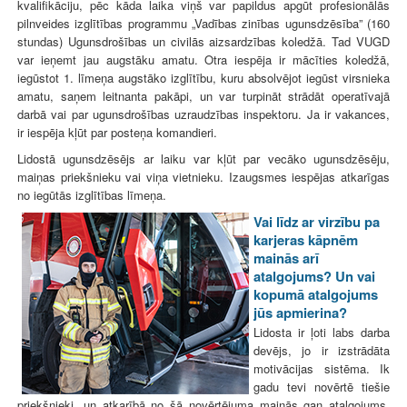
kvalifikāciju, pēc kāda laika viņš var papildus apgūt profesionālās
pilnveides izglītības programmu „Vadības zinības ugunsdzēsība” (160
stundas) Ugunsdrošības un civilās aizsardzības koledžā. Tad VUGD
var ieņemt jau augstāku amatu. Otra iespēja ir mācīties koledžā,
iegūstot 1. līmeņa augstāko izglītību, kuru absolvējot iegūst virsnieka
amatu, saņem leitnanta pakāpi, un var turpināt strādāt operatīvajā
darbā vai par ugunsdrošības uzraudzības inspektoru. Ja ir vakances,
ir iespēja kļūt par posteņa komandieri.
Lidostā ugunsdzēsējs ar laiku var kļūt par vecāko ugunsdzēsēju,
maiņas priekšnieku vai viņa vietnieku. Izaugsmes iespējas atkarīgas
no iegūtās izglītības līmeņa.
Vai līdz ar virzību pa
karjeras kāpnēm
mainās arī
atalgojums? Un vai
kopumā atalgojums
jūs apmierina?
Lidosta ir ļoti labs darba
devējs, jo ir izstrādāta
motivācijas sistēma. Ik
gadu tevi novērtē tiešie
priekšnieki, un atkarībā no šā novērtējuma mainās gan atalgojums,