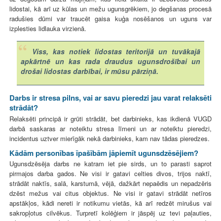
lidostai, kā arī uz kūlas un mežu ugunsgrēkiem, jo degšanas procesā
radušies dūmi var traucēt gaisa kuģa nosēšanos un uguns var
izplesties lidlauka virzienā.
Viss, kas notiek lidostas teritorijā un tuvākajā
apkārtnē un kas rada draudus ugunsdrošībai un
drošai lidostas darbībai, ir mūsu pārziņā.
Darbs ir stresa pilns, vai ar savu pieredzi jau varat relaksēti
strādāt?
Relaksēti principā ir grūti strādāt, bet darbinieks, kas ikdienā VUGD
darbā saskaras ar noteiktu stresa līmeni un ar noteiktu pieredzi,
incidentus uztver mierīgāk nekā darbinieks, kam nav tādas pieredzes.
Kādām personības īpašībām jāpiemīt ugunsdzēsējiem?
Ugunsdzēsēja darbs ne katram iet pie sirds, un to parasti saprot
pirmajos darba gados. Ne visi ir gatavi celties divos, trijos naktī,
strādāt naktīs, salā, karstumā, vējā, dažkārt nepaēdis un nepadzēris
dzēst mežus vai citus objektus. Ne visi ir gatavi strādāt netīros
apstākļos, kādi nereti ir notikumu vietās, kā arī redzēt mirušus vai
sakropļotus cilvēkus. Turpretī kolēģiem ir jāspēj uz tevi paļauties,