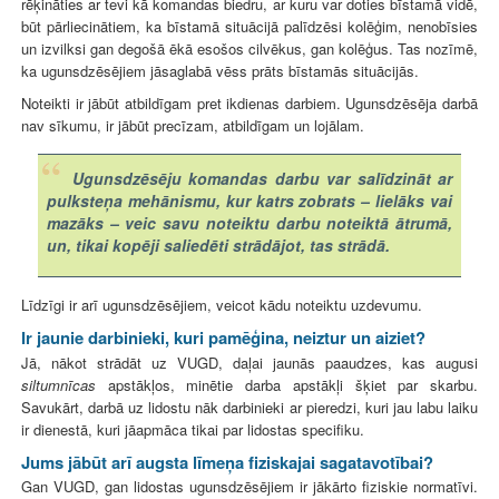
rēķināties ar tevi kā komandas biedru, ar kuru var doties bīstamā vidē,
būt pārliecinātiem, ka bīstamā situācijā palīdzēsi kolēģim, nenobīsies
un izvilksi gan degošā ēkā esošos cilvēkus, gan kolēģus. Tas nozīmē,
ka ugunsdzēsējiem jāsaglabā vēss prāts bīstamās situācijās.
Noteikti ir jābūt atbildīgam pret ikdienas darbiem. Ugunsdzēsēja darbā
nav sīkumu, ir jābūt precīzam, atbildīgam un lojālam.
Ugunsdzēsēju komandas darbu var salīdzināt ar
pulksteņa mehānismu, kur katrs zobrats – lielāks vai
mazāks – veic savu noteiktu darbu noteiktā ātrumā,
un, tikai kopēji saliedēti strādājot, tas strādā.
Līdzīgi ir arī ugunsdzēsējiem, veicot kādu noteiktu uzdevumu.
Ir jaunie darbinieki, kuri pamēģina, neiztur un aiziet?
Jā, nākot strādāt uz VUGD, daļai jaunās paaudzes, kas augusi
siltumnīcas
apstākļos, minētie darba apstākļi šķiet par skarbu.
Savukārt, darbā uz lidostu nāk darbinieki ar pieredzi, kuri jau labu laiku
ir dienestā, kuri jāapmāca tikai par lidostas specifiku.
Jums jābūt arī augsta līmeņa fiziskajai sagatavotībai?
Gan VUGD, gan lidostas ugunsdzēsējiem ir jākārto fiziskie normatīvi.