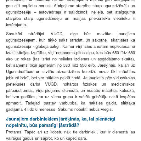
gan citi papildus bonusi. Atalgojuma starpība starp ugunsdzēsēju un
ugunsdzēsēju – autovadītāju ir salīdzinoši neliela, bet atalgojuma
starpība starp ugunsdzēsēju un maiņas priekšnieka vietnieku ir
ievērojama.
Savukārt strādājot VUGD, alga būs mazāka jaunajiem
ugunsdzēsējiem, kuri tikko sāks strādāt, un sākotnēji skaitīsies kā
ugunsdzēsēja - glābēja palīgi. Kamēr viņi izies amatam nepieciešamo
kvalifikācijas izglītību, viņi nesaņems pilno algu, kas būs 650 līdz 680
eiro uz rokas (tas izriet no nelielas izdienas un apgādājamo skaita),
bet saņems tikai apmēram no 530 līdz 550 eiro. Jārēķinās, ka arī uz
Ugunsdrošības un civilās aizsardzības koledžu nevar tikt mācīties
jebkurā brīdī, bet var nākties gaidīt rindā. Ja jaunietis pēc vidusskolas
pieteiksies darbā VUGD, nokārtos fiziskos un medicīniskos
pārbaudījumus, viņu pieņems dienestā, un nosūtīs mācīties koledžā,
bet var gadīties, ka uz vienu grupu ir vairāk gribētāju nekā iespējas
apmācīt. Tādējādi pastāv varbūtība, ka nāksies gaidīt, sliktākā
gadījumā 4 līdz 6 mēnešus. Sākums noteikti nebūs viegls.
Jaunajiem darbiniekiem jārēķinās, ka, lai pienācīgi
nopelnītu, būs pamatīgi jāstrādā?
Protams! Tāpēc arī uz lidostu nāk tie darbinieki, kuri ir dienestā jau
vairākus gadus un saprot, ko un kāpēc dara.