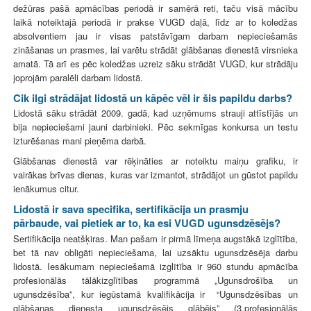
dežūras pašā apmācības periodā ir samērā reti, taču visā mācību
laikā noteiktajā periodā ir prakse VUGD daļā, līdz ar to koledžas
absolventiem jau ir visas patstāvīgam darbam nepieciešamās
zināšanas un prasmes, lai varētu strādāt glābšanas dienestā virsnieka
amatā. Tā arī es pēc koledžas uzreiz sāku strādāt VUGD, kur strādāju
joprojām paralēli darbam lidostā.
Cik ilgi strādājat lidostā un kāpēc vēl ir šis papildu darbs?
Lidostā sāku strādāt 2009. gadā, kad uzņēmums strauji attīstījās un
bija nepieciešami jauni darbinieki. Pēc sekmīgas konkursa un testu
izturēšanas mani pieņēma darbā.
Glābšanas dienestā var rēķināties ar noteiktu maiņu grafiku, ir
vairākas brīvas dienas, kuras var izmantot, strādājot un gūstot papildu
ienākumus citur.
Lidostā ir sava specifika, sertifikācija un prasmju
pārbaude, vai pietiek ar to, ka esi VUGD ugunsdzēsējs?
Sertifikācija neatšķiras. Man pašam ir pirmā līmeņa augstākā izglītība,
bet tā nav obligāti nepieciešama, lai uzsāktu ugunsdzēsēja darbu
lidostā. Iesākumam nepieciešamā izglītība ir 960 stundu apmācība
profesionālās tālākizglītības programmā „Ugunsdrošība un
ugunsdzēsība”, kur iegūstamā kvalifikācija ir “Ugunsdzēsības un
glābšanas dienesta ugunsdzēsējs glābējs” (3.profesionālās