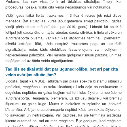
Protams, tas nav viss, jo ir arī ārkārtas situācijas līmeņi, kur
procedūras nosaka rīcību cita veida negadījumos vai notikumos.
Vidēji gada laikā lielās trauksmes ir 3 līdz 6 reizes jeb reizi divos
mēnešos. Bet situācijas, kurās jābūt gataviem sniegt palīdzību, gadās
vidēji pāris reizes mēnesī (dati par 2019. gadu). Lidostā kā objektā
ietilpst ļoti daudz ēku un tajās atrodas daudz cilvēku, ir liela cilvēku un
autotransporta plūsma, var kaut kas atgadīties terminālī, piemēram,
cilvēki iestrēgst liftā, kāds nospiež trauksmes pogu un nostrādā
signalizācija, rodas kāds elektrības īssavienojums vai mediķiem ir
nepieciešama palīdzība. Visi minētie gadījumi ir mūsu pārziņā, un mēs
reaģējam arī uz šāda veida atgadījumiem.
Tad jūs ne tikai atbildat par ugunsdrošību, bet arī par cita
veida avārijas situācijām
?
Lidostā, tāpat kā VUGD, atbildam par plaša spektra bīstamu situāciju
profilaksi, reaģēšanu un seku likvidāciju. Liela daļa no notikumiem ir
degvielas noplūdes no gaisa kuģiem vai tehnisko šķidrumu noplūde no
autotransporta. Reaģējam, piemēram, uz izlijušu degvielu vai bremžu
šķidrumu no gaisa kuģa. Mums ir jālokalizē tā izplatība un jānovērš
bīstamība. Arī, ja no autotransporta noplūst kāds tehniskais šķidrums,
to savācam un neitralizējam. Var gadīties, ka pie termināļa aizdegas
klienta automašīna, tad arī mēs reaģējam. Bija gadījumi, kad reaģējām
uz degošām dārza mājiņām, kas lielā skaitā ir uzbūvētas blakus