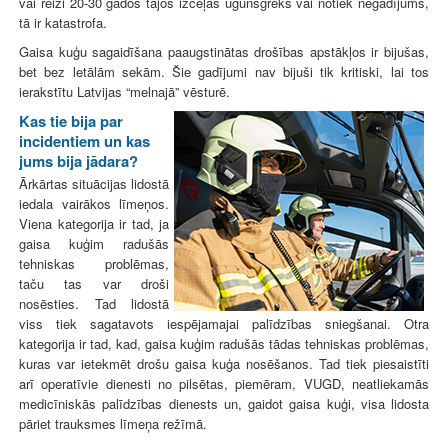
vai reizi 20-30 gados tajos izceļas ugunsgrēks vai notiek negadījums,
tā ir katastrofa.
Gaisa kuģu sagaidīšana paaugstinātas drošības apstākļos ir bijušas,
bet bez letālām sekām. Šie gadījumi nav bijuši tik kritiski, lai tos
ierakstītu Latvijas “melnajā” vēsturē.
Kas tie bija par
incidentiem un kas
jums bija jādara?
Ārkārtas situācijas lidostā
iedala vairākos līmeņos.
Viena kategorija ir tad, ja
gaisa kuģim radušās
tehniskas problēmas,
taču tas var droši
nosēsties. Tad lidostā
viss tiek sagatavots iespējamajai palīdzības sniegšanai. Otra
kategorija ir tad, kad, gaisa kuģim radušās tādas tehniskas problēmas,
kuras var ietekmēt drošu gaisa kuģa nosēšanos. Tad tiek piesaistīti
arī operatīvie dienesti no pilsētas, piemēram, VUGD, neatliekamās
medicīniskās palīdzības dienests un, gaidot gaisa kuģi, visa lidosta
pāriet trauksmes līmeņa režīmā.