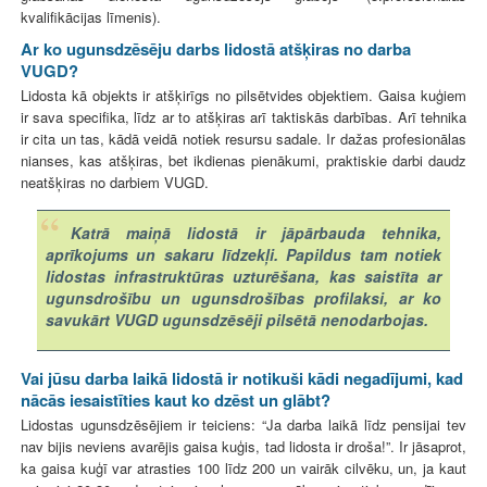
kvalifikācijas līmenis).
Ar ko ugunsdzēsēju darbs lidostā atšķiras no darba
VUGD?
Lidosta kā objekts ir atšķirīgs no pilsētvides objektiem. Gaisa kuģiem
ir sava specifika, līdz ar to atšķiras arī taktiskās darbības. Arī tehnika
ir cita un tas, kādā veidā notiek resursu sadale. Ir dažas profesionālas
nianses, kas atšķiras, bet ikdienas pienākumi, praktiskie darbi daudz
neatšķiras no darbiem VUGD.
Katrā maiņā lidostā ir jāpārbauda tehnika,
aprīkojums un sakaru līdzekļi. Papildus tam notiek
lidostas infrastruktūras uzturēšana, kas saistīta ar
ugunsdrošību un ugunsdrošības profilaksi, ar ko
savukārt VUGD ugunsdzēsēji pilsētā nenodarbojas.
Vai jūsu darba laikā lidostā ir notikuši kādi negadījumi, kad
nācās iesaistīties kaut ko dzēst un glābt?
Lidostas ugunsdzēsējiem ir teiciens: “Ja darba laikā līdz pensijai tev
nav bijis neviens avarējis gaisa kuģis, tad lidosta ir droša!”. Ir jāsaprot,
ka gaisa kuģī var atrasties 100 līdz 200 un vairāk cilvēku, un, ja kaut