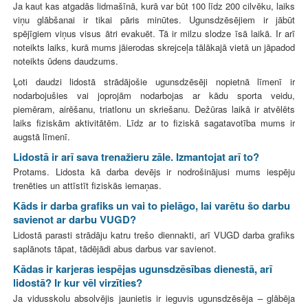
Ja kaut kas atgadās lidmašīnā, kurā var būt 100 līdz 200 cilvēku, laiks
viņu glābšanai ir tikai pāris minūtes. Ugunsdzēsējiem ir jābūt
spējīgiem viņus visus ātri evakuēt. Tā ir milzu slodze īsā laikā. Ir arī
noteikts laiks, kurā mums jāierodas skrejceļa tālākajā vietā un jāpadod
noteikts ūdens daudzums.
Ļoti daudzi lidostā strādājošie ugunsdzēsēji nopietnā līmenī ir
nodarbojušies vai joprojām nodarbojas ar kādu sporta veidu,
piemēram, airēšanu, triatlonu un skriešanu. Dežūras laikā ir atvēlēts
laiks fiziskām aktivitātēm. Līdz ar to fiziskā sagatavotība mums ir
augstā līmenī.
Lidostā ir arī sava trenažieru zāle. Izmantojat arī to?
Protams. Lidosta kā darba devējs ir nodrošinājusi mums iespēju
trenēties un attīstīt fiziskās iemaņas.
Kāds ir darba grafiks un vai to pielāgo, lai varētu šo darbu
savienot ar darbu VUGD?
Lidostā parasti strādāju katru trešo diennakti, arī VUGD darba grafiks
saplānots tāpat, tādējādi abus darbus var savienot.
Kādas ir karjeras iespējas ugunsdzēsības dienestā, arī
lidostā? Ir kur vēl virzīties?
Ja vidusskolu absolvējis jaunietis ir ieguvis ugunsdzēsēja – glābēja