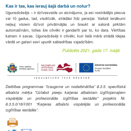
Kas ir tas, kas ierauj šajā darbā un notur?
Ugunsdzēsējs – ir dzīvesveids un aicinājums, ja esi nostrādājis piecus
vai 10 gadus, tad, visdrīzāk, strādāsi līdz pensijai. Varbūt ienākumi
neļauj visiem dzīvot privātmājās un braukt ar salonā pirktām
automašīnām, toties šie cilvēki ir gandarīti par to, ko dara. Vērtības
katram ir savas. Ugunsdzēsēji ir cilvēki, kuri lielā mērā strādā idejas
vārdā un gatavi sevi upurēt sabiedrības vajadzībām.
Publicēts 2021. gada 17. maijā
Darbības programmas “Izaugsme un nodarbinātība” 8.3.5. specifiskā
atbalsta mērķa "Uzlabot pieeju karjeras atbalstam izglītojamajiem
vispārējās un profesionālās izglītības iestādēs" projekts Nr.
8.3.5.0/16/I/001 “Karjeras atbalsts vispārējās un profesionālās
izglītības iestādēs”.