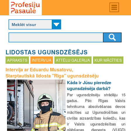
Skip
Main
menu
to
P
main
r
content
o
f
e
s
LIDOSTAS UGUNSDZĒSĒJS
i
j
APRAKSTS
INTERVIJA
ATTĒLU GALERIJA
KUR MĀCĪTIES
u
Intervija ar Eduardu Musatovu,
p
Starptautiskā lidosta "Rīga" ugunsdzēsēju
a
s
Kāda ir Jūsu pieredze
a
ugunsdzēsēja darbā?
u
Par ugunsdzēsēju strādāju 15
l
gadus. Pēc Rīgas Valsts
e
tehnikuma absolvēšanas devos
mācīties uz Ugunsdrošības un
civilās aizsardzības koledžu, kas
ir Valsts ugunsdzēsības un
glābšanas dienesta (VUGD)