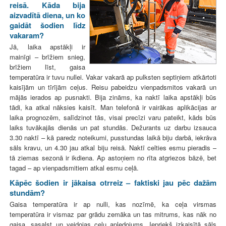
reisā. Kāda bija
aizvadītā diena, un ko
gaidāt šodien līdz
vakaram?
Jā, laika apstākļi ir
mainīgi – brīžiem snieg,
brīžiem līst, gaisa
temperatūra ir tuvu nullei. Vakar vakarā ap pulksten septiņiem atkārtoti
kaisījām un tīrījām ceļus. Reisu pabeidzu vienpadsmitos vakarā un
mājās ierados ap pusnakti. Bija zināms, ka naktī laika apstākļi būs
tādi, ka atkal nāksies kaisīt. Man telefonā ir vairākas aplikācijas ar
laika prognozēm, salīdzinot tās, visai precīzi varu pateikt, kāds būs
laiks tuvākajās dienās un pat stundās. Dežurants uz darbu izsauca
3.30 naktī – kā paredz noteikumi, pusstundas laikā biju darbā, iekrāva
sāls kravu, un 4.30 jau atkal biju reisā. Naktī celties esmu pieradis –
tā ziemas sezonā ir ikdiena. Ap astoņiem no rīta atgriezos bāzē, bet
tagad – ap vienpadsmitiem atkal esmu ceļā.
Kāpēc šodien ir jākaisa otrreiz – faktiski jau pēc dažām
stundām?
Gaisa temperatūra ir ap nulli, kas nozīmē, ka ceļa virsmas
temperatūra ir vismaz par grādu zemāka un tas mitrums, kas nāk no
gaisa, sasalst un veidojas ceļu apledojums. Iepriekš izkaisītā sāls