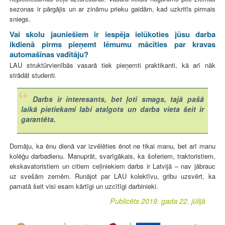
sezonas ir pārgājis un ar zināmu prieku gaidām, kad uzkritīs pirmais
sniegs.
Vai skolu jauniešiem ir iespēja ielūkoties jūsu darba
ikdienā pirms pieņemt lēmumu mācīties par kravas
automašīnas vadītāju?
LAU struktūrvienībās vasarā tiek pieņemti praktikanti, kā arī nāk
strādāt studenti.
Darbs ir interesants, bet ļoti smags, tajā pašā
laikā pietiekami labi atalgots un darba vieta šeit ir
garantēta.
Domāju, ka ēnu dienā var izvēlēties ēnot ne tikai manu, bet arī manu
kolēģu darbadienu. Manuprāt, svarīgākais, ka šoferiem, traktoristiem,
ekskavatoristiem un citiem ceļiniekiem darbs ir Latvijā – nav jābrauc
uz svešām zemēm. Runājot par LAU kolektīvu, gribu uzsvērt, ka
pamatā šeit visi esam kārtīgi un uzcītīgi darbinieki.
Publicēts 2019. gada 22. jūlijā