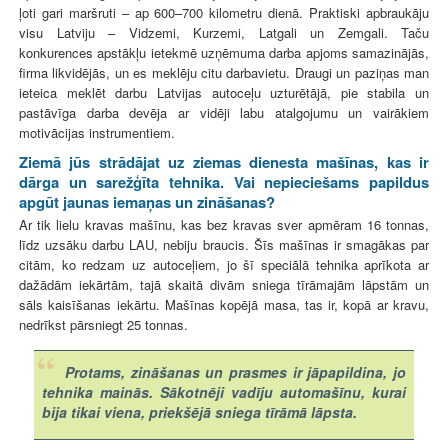
ļoti gari maršruti – ap 600–700 kilometru dienā. Praktiski apbraukāju
visu Latviju – Vidzemi, Kurzemi, Latgali un Zemgali. Taču
konkurences apstākļu ietekmē uzņēmuma darba apjoms samazinājās,
firma likvidējās, un es meklēju citu darbavietu. Draugi un paziņas man
ieteica meklēt darbu Latvijas autoceļu uzturētājā, pie stabila un
pastāvīga darba devēja ar vidēji labu atalgojumu un vairākiem
motivācijas instrumentiem.
Ziemā jūs strādājat uz ziemas dienesta mašīnas, kas ir
dārga un sarežģīta tehnika. Vai nepieciešams papildus
apgūt jaunas iemaņas un zināšanas?
Ar tik lielu kravas mašīnu, kas bez kravas sver apmēram 16 tonnas,
līdz uzsāku darbu LAU, nebiju braucis. Šīs mašīnas ir smagākas par
citām, ko redzam uz autoceļiem, jo šī speciālā tehnika aprīkota ar
dažādām iekārtām, tajā skaitā divām sniega tīrāmajām lāpstām un
sāls kaisīšanas iekārtu. Mašīnas kopējā masa, tas ir, kopā ar kravu,
nedrīkst pārsniegt 25 tonnas.
Protams, zināšanas un prasmes ir jāpapildina, jo
tehnika mainās. Sākotnēji vadīju automašīnu, kurai
bija tikai viena, priekšējā sniega tīrāmā lāpsta.