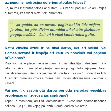
uzņēmums nodrošina šoferiem atpūtas telpas?
Jā, mums ir atpūtas telpas ar gultām, kur var arī pagulēt, kā arī kafijas
automāts, kas visai bieži tiek izmantots.
Ja gadās, ka es nevaru pagūt nokļūt līdz mājām,
jo zinu, ka pēc divām stundām atkal būs jāizbrauc,
paguļu mašīnā – šeit arī ir visai komfortabla gulta.
Katra cilvēka dzīvē ir ne tikai darbs, bet arī svētki. Vai
ziemas sezonā ir iespēja arī kaut ko nosvinēt vai paņemt
brīvdienas?
Praktiski nē – piecu mēnešu garumā mēs strādājam dežūrrežīmā –
jebkurā laikā mums jābūt pieejamiem un pilnīgi darbspējīgiem. Tātad
par atvaļinājumu ziemā ir jāaizmirst. Var teikt, ka no 1. novembra līdz
1. aprīlim ģimenes dzīves mums nav. Toties atvaļinājums vienmēr ir
vasarā.
Vai pēc tik saspringta darba perioda nerodas veselības
problēmas un izdegšanas sindroms?
Tāpat kā mašīnām, arī LAU darbiniekiem ir veselības apdrošināšanas
polises – ja jūti, ka vajag palīdzību, droši dodies pie ārsta.