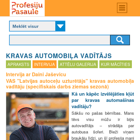
Skip
Main
menu
to
P
main
r
content
o
f
e
s
KRAVAS AUTOMOBIĻA VADĪTĀJS
i
j
APRAKSTS
INTERVIJA
ATTĒLU GALERIJA
KUR MĀCĪTIES
u
Intervija ar Daini Jaševicu
p
VAS "Latvijas autoceļu uzturētājs" kravas automobiļa
a
vadītāju (specifiskais darbs ziemas sezonā)
s
a
Kā un kāpēc izvēlējāties kļūt
u
par kravas automašīnas
l
vadītāju?
e
Sākšu no pašas bērnības. Mans
tēvs visu mūžu ir bijis
autovadītājs – strādāja par
autobusa šoferi. Bieži viņam
braukāju līdzi, un šī profesija mani