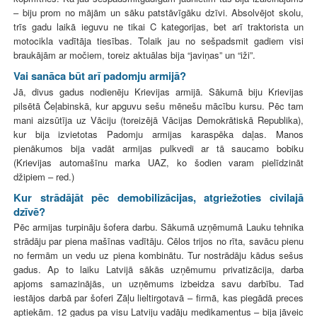
– biju prom no mājām un sāku patstāvīgāku dzīvi. Absolvējot skolu,
trīs gadu laikā ieguvu ne tikai C kategorijas, bet arī traktorista un
motocikla vadītāja tiesības. Tolaik jau no sešpadsmit gadiem visi
braukājām ar močiem, toreiz aktuālas bija “javiņas” un “iži”.
Vai sanāca būt arī padomju armijā?
Jā, divus gadus nodienēju Krievijas armijā. Sākumā biju Krievijas
pilsētā Čeļabinskā, kur apguvu sešu mēnešu mācību kursu. Pēc tam
mani aizsūtīja uz Vāciju (toreizējā Vācijas Demokrātiskā Republika),
kur bija izvietotas Padomju armijas karaspēka daļas. Manos
pienākumos bija vadāt armijas pulkvedi ar tā saucamo bobiku
(Krievijas automašīnu marka UAZ, ko šodien varam pielīdzināt
džipiem – red.)
Kur strādājāt pēc demobilizācijas, atgriežoties civilajā
dzīvē?
Pēc armijas turpināju šofera darbu. Sākumā uzņēmumā Lauku tehnika
strādāju par piena mašīnas vadītāju. Cēlos trijos no rīta, savācu pienu
no fermām un vedu uz piena kombinātu. Tur nostrādāju kādus sešus
gadus. Ap to laiku Latvijā sākās uzņēmumu privatizācija, darba
apjoms samazinājās, un uzņēmums izbeidza savu darbību. Tad
iestājos darbā par šoferi Zāļu lieltirgotavā – firmā, kas piegādā preces
aptiekām. 12 gadus pa visu Latviju vadāju medikamentus – bija jāveic