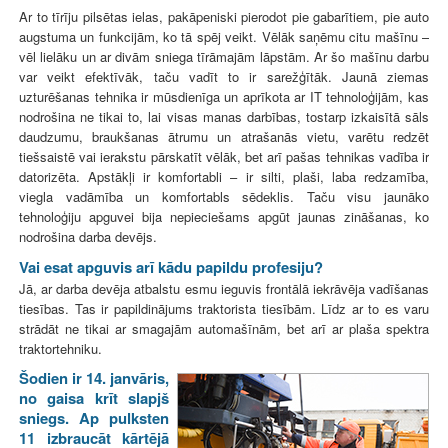
Ar to tīrīju pilsētas ielas, pakāpeniski pierodot pie gabarītiem, pie auto
augstuma un funkcijām, ko tā spēj veikt. Vēlāk saņēmu citu mašīnu –
vēl lielāku un ar divām sniega tīrāmajām lāpstām. Ar šo mašīnu darbu
var veikt efektīvāk, taču vadīt to ir sarežģītāk. Jaunā ziemas
uzturēšanas tehnika ir mūsdienīga un aprīkota ar IT tehnoloģijām, kas
nodrošina ne tikai to, lai visas manas darbības, tostarp izkaisītā sāls
daudzumu, braukšanas ātrumu un atrašanās vietu, varētu redzēt
tiešsaistē vai ierakstu pārskatīt vēlāk, bet arī pašas tehnikas vadība ir
datorizēta. Apstākļi ir komfortabli – ir silti, plaši, laba redzamība,
viegla vadāmība un komfortabls sēdeklis. Taču visu jaunāko
tehnoloģiju apguvei bija nepieciešams apgūt jaunas zināšanas, ko
nodrošina darba devējs.
Vai esat apguvis arī kādu papildu profesiju?
Jā, ar darba devēja atbalstu esmu ieguvis frontālā iekrāvēja vadīšanas
tiesības. Tas ir papildinājums traktorista tiesībām. Līdz ar to es varu
strādāt ne tikai ar smagajām automašīnām, bet arī ar plaša spektra
traktortehniku.
Šodien ir 14. janvāris,
no gaisa krīt slapjš
sniegs. Ap pulksten
11 izbraucāt kārtējā