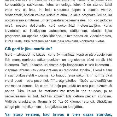
koncentrācija satiksmes, lietus un sniega ietekmē šo stundu laikā
vairs nav tik liela, lai ledu izkausētu, tāpēc ir jākaisa vēlreiz.
Visticamāk, šodien vakarā kaisīsim atkal, jo laika prognoze liecina, ka
no gaisa nāks mitrums un temperatūra pazemināsies. To, kad jādodas
reisā, nosaka dežurants, kurš seko līdzi meteostacijām, kuras
izvietotas uz lielākajiem autoceļiem, rādījumiem, skatās laika
prognozes un apseko ceļus klātienē. Ir uzstādītas arī videokameras,
kurās reālā laikā redzams esošais ceļa stāvoklis konkrētās vietās.
Cik garš ir jūsu maršruts?
Garš – izbraucot no bāzes, kur stāv mašīnas, kopā ar pārbraucieniem
līdz mana maršruta sākumpunktam un atgriešanos bāzē sanāk 150
kilometru. Tieši kaisāmā un tīrāmā ceļa kopgarums ir 120 kilometru –
vispirms izbraucu to vienā virzienā un tad dodos atpakaļ. Diemžēl tam
ir savi blakusefekti – posms, ko braucu reisa sākumā, ir notīrīts tikai
vienā pusē – otra puse tiek tīrīta atgriežoties. Tāpēc autovadītājiem
var rasties domas, ka esam no ceļa pazuduši un otru pusi aizmirsuši
notīrīt. Tikai kaisot šo maršrutu var izbraukt trīs stundās, ja to
nepieciešams arī tīrīt, tad tas aizņem līdz četrām piecām stundām.
Vidējais braukšanas ātrums ir 50 līdz 60 kilometri stundā. Strādājam
stingri pēc noteikumiem – kad jākaisa un kad jātīra.
Vai starp reisiem, kad brīvas ir vien dažas stundas,