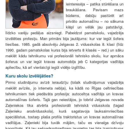
ieinteresēja – patika stūrēšana un
braukāšana. Pavisam mazs
būdams, dabūju pastūrēt arī
privāto automašīnu – no sākuma
klēpī un vēlāk jau patstāvīgi,
līdzko varēju pedāļus aizsniegt. Pabeidzot pamatskolu, vajadzēja
izvēlēties profesiju. Man primārs bija jautājums: kur var iegūt šofera
tiesības. 1985. gadā absolvēju Jelgavas 2. vidusskolas 8. klasi (līdz
1990. gadam pamatskolas kurss bija ietverts 8 klasēs – red.) un sāku
meklēt kādu tehnikumu vai profesionāli tehnisko skolu, kur apmāca
šoferus un var iegūt kravas automobiļa jeb C kategorijas vadītāja
apliecību, kā arī vienlaicīgi iegūt vidējo izglītību.
Kuru skolu izvēlējāties?
Pirmo sludinājumu avīzē ieraudzīju (tolaik sludinājumus vajadzēja
meklēt avīzēs, jo interneta nebija), ka kādā no Rīgas celtniecības
tehnikumiem tiek piedāvāta profesija: autoceltņa vadītājs un kravas
automašīnas šoferis. Tajā gan neiestājos, jo tobrīd Jelgavas novada
Zaļeniekos tika atvērta profesionāli tehniskā vidusskola (tagad
Zaļenieku arodvidusskola), kurā sagatavoja lauksaimniecības
speciālistus, tostarp plaša profila traktoristus un kravas automašīnas
vadītājus. Zaļenieki bija tuvāk mājām, taču es vienalga dzīvoju
kopmītnēs. Kā jau sešpadsmitgadīgam jaunietim tas bija izaicinājums