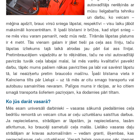
autovadītājs nerēķinās ar
mūsu lielgabarīta tehniku
un darbu, ko veicam –
mēģina apdzīt, brauc virsū sniega lāpstai, respektīvi – visu laiku jābūt
maksimāli koncentrētam. It īpaši bīstami ir brīžos, kad stipri snieg –
ne mēs visu varam pamanīt, nedz mūs redz. Tīrāmās lāpstas platums
ir 4 metri. Tās vienam galam ir jāiet tieši pa ceļa ass līniju, taču
lāpstas izliekums tajā laikā atrodas jau pāri šai ass līnijai.
Pretimbraucējiem vajadzētu ar to rēķināties, taču ne visi autovadītāji
pavirzās tuvāk ceļa labajai malai, lai mēs varētu kvalitatīvi paveikt
darbu, tāpēc mums pašiem nākas pavirzīties pa labi vai savērst lāpstu
tā, lai neaizķertu pretim braucošo mašīnu. Īpaši bīstama vieta ir
Kalnciema tilts pār Lielupi – uz tā mēs ar citu smago transportu vai
autobusu samainīties nevaram. Palīgos mums ir rācijas, ar ko citiem
smagā transporta šoferiem paziņojam, ka dodamies pāri tiltam.
Ko jūs darāt vasarā?
Mēs esam universāli darbinieki – vasaras sākumā piedalāmies ceļa
bedrīšu remontā un veicam citus ar ceļu uzturēšanu saistītus darbus.
Ja nepieciešams, strādājam ar lāpstām, ja nepieciešams, lasām
atkritumus, ko braucēji sametuši ceļa malās. Lielāko vasaras daļu
strādājam ar kravas automašīnām – vedam granti, šķembas, kas
nepieciešamas ceļu uzturēšanai. Vasarā lielais nogurums pēc ziemas