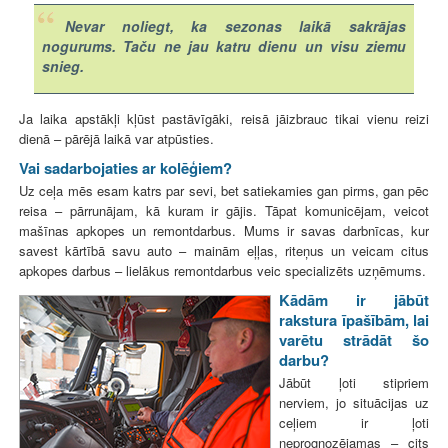
Nevar noliegt, ka sezonas laikā sakrājas
nogurums. Taču ne jau katru dienu un visu ziemu
snieg.
Ja laika apstākļi kļūst pastāvīgāki, reisā jāizbrauc tikai vienu reizi
dienā – pārējā laikā var atpūsties.
Vai sadarbojaties ar kolēģiem?
Uz ceļa mēs esam katrs par sevi, bet satiekamies gan pirms, gan pēc
reisa – pārrunājam, kā kuram ir gājis. Tāpat komunicējam, veicot
mašīnas apkopes un remontdarbus. Mums ir savas darbnīcas, kur
savest kārtībā savu auto – mainām eļļas, riteņus un veicam citus
apkopes darbus – lielākus remontdarbus veic specializēts uzņēmums.
Kādām ir jābūt
rakstura īpašībām, lai
varētu strādāt šo
darbu?
Jābūt ļoti stipriem
nerviem, jo situācijas uz
ceļiem ir ļoti
neprognozējamas – cits